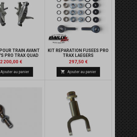
 POUR TRAIN AVANT
KIT REPARATION FUSEES PRO
'S PRO TRAX QUAD
TRAX LAEGERS
Prix
Prix
Prix
2 200,00 €
297,50 €
de

Ajouter au panier
Ajouter au panier
base