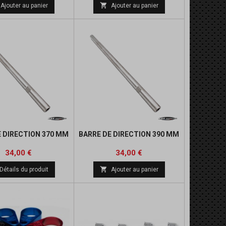
de
de

Ajouter au panier
Ajouter au panier
base
base
E DIRECTION 370 MM
BARRE DE DIRECTION 390 MM
Prix
Prix
34,00 €
34,00 €

Détails du produit
Ajouter au panier