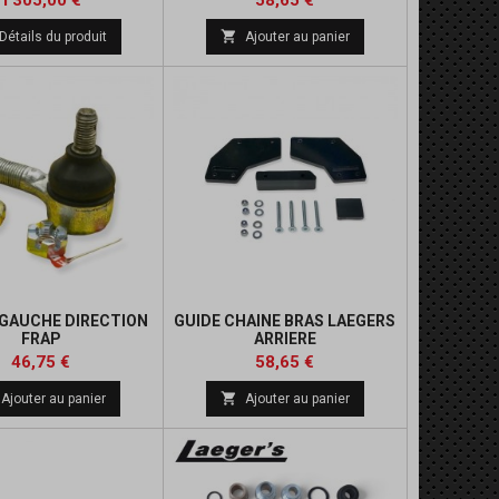
1 305,00 €
58,65 €
de
de

Détails du produit
Ajouter au panier
base
base
GAUCHE DIRECTION
GUIDE CHAINE BRAS LAEGERS
FRAP
ARRIERE
Prix
Prix
Prix
Prix
46,75 €
58,65 €
de
de

Ajouter au panier
Ajouter au panier
base
base