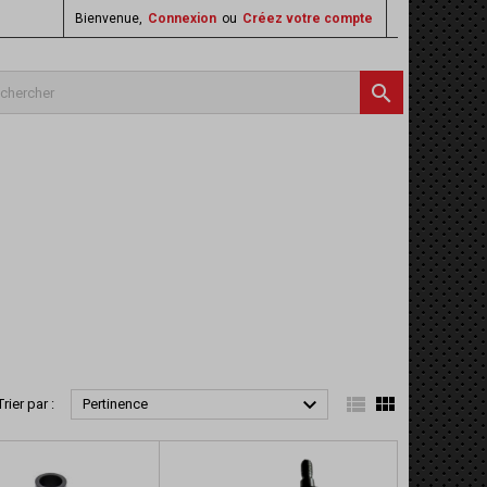
Bienvenue,
Connexion
ou
Créez votre compte




Trier par :
Pertinence