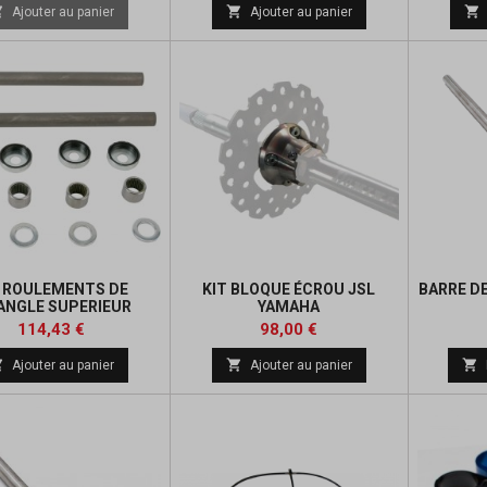
de
de



Ajouter au panier
Ajouter au panier
base
base
T ROULEMENTS DE
KIT BLOQUE ÉCROU JSL
BARRE D
ANGLE SUPERIEUR
YAMAHA
Prix
Prix
Prix
114,43 €
98,00 €
de



Ajouter au panier
Ajouter au panier
base