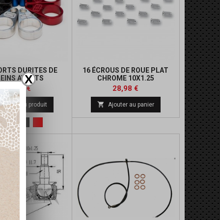
RTS DURITES DE
16 ÉCROUS DE ROUE PLAT
X
REINS AVANTS
CHROME 10X1.25
Prix
Prix
Prix
36,00 €
28,98 €
de

Détails du produit
Ajouter au panier
base
Metal
Bleu
Noir
Rouge