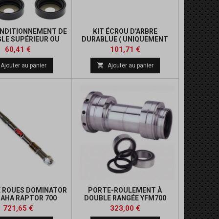
ONDITIONNEMENT DE
KIT ÉCROU D'ARBRE
GLE SUPÉRIEUR OU
DURABLUE ( UNIQUEMENT
RIEUR ALL BALLS
POUR ARBRE ELIMINATOR)
Prix
Prix
Prix
Prix
60,41 €
101,71 €
de
de

Ajouter au panier
Ajouter au panier
base
base
E ROUES DOMINATOR
PORTE-ROULEMENT À
AMAHA RAPTOR 700
DOUBLE RANGÉE YFM700
+2'/+5'
YAMAHA
Prix
Prix
Prix
Prix
721,65 €
323,00 €