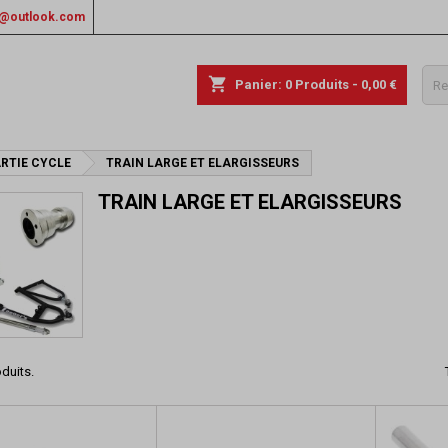
rs@outlook.com
shopping_cart
Panier:
0
Produits - 0,00 €
RTIE CYCLE
TRAIN LARGE ET ELARGISSEURS
TRAIN LARGE ET ELARGISSEURS
oduits.