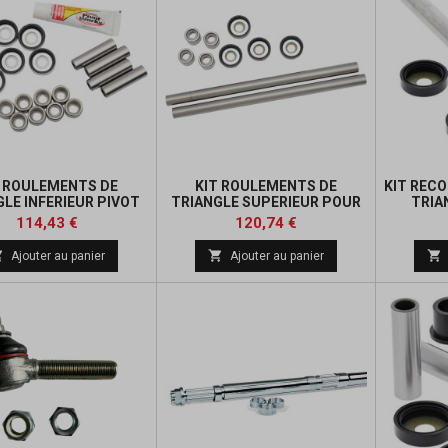
T ROULEMENTS DE
KIT ROULEMENTS DE
KIT REC
LE INFERIEUR PIVOT
TRIANGLE SUPERIEUR POUR
TRIA
WORKS
YAMAHA YFM660R
Prix
Prix
Prix
Prix
114,43 €
120,74 €
de
de



Ajouter au panier
Ajouter au panier
base
base