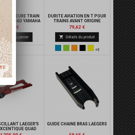
 SUPERIEURE TRAIN
DURITE AVIATION EN T POUR
ARGE QUAD YAMAHA
TRAINS AVANT ORIGINE
Prix
Prix
Prix
Prix
38,25 €
79,62 €
de
de

Ajouter au panier
Détails du produit
base
base
Bleu
Vert
Orange
Noir
Jaune
+3
SCILLANT LAEGER'S
GUIDE CHAINE BRAS LAEGERS
EXCENTIQUE QUAD
HA 700 RAPTOR
Prix
Prix
Prix
Prix