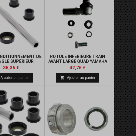
ONDITIONNEMENT DE
ROTULE INFERIEURE TRAIN
NGLE SUPÉRIEUR
AVANT LARGE QUAD YAMAHA
YAMAHA
Prix
Prix
Prix
Prix
35,36 €
42,75 €
de
de

Ajouter au panier
Ajouter au panier
base
base