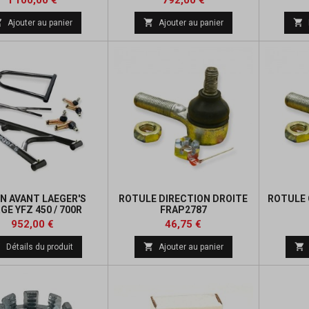
1 100,00 €
792,00 €
de



Ajouter au panier
Ajouter au panier
base
N AVANT LAEGER'S
ROTULE DIRECTION DROITE
ROTULE 
GE YFZ 450 / 700R
FRAP2787
ONGUE COURSE
Prix
Prix
Prix
Prix
952,00 €
46,75 €
de
de



Détails du produit
Ajouter au panier
base
base