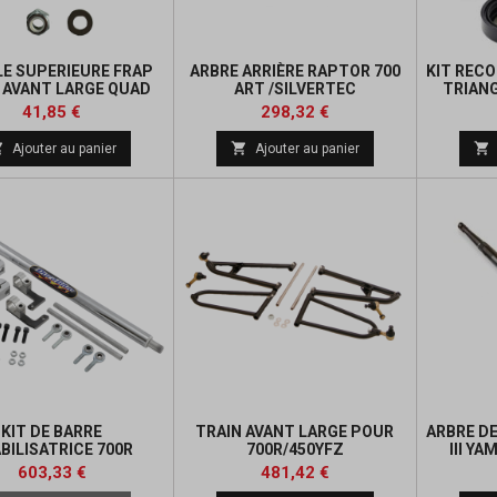
E SUPERIEURE FRAP
ARBRE ARRIÈRE RAPTOR 700
KIT REC
 AVANT LARGE QUAD
ART /SILVERTEC
TRIAN
YAMAHA
INFÉ
Prix
Prix
Prix
Prix
41,85 €
298,32 €
de
de



Ajouter au panier
Ajouter au panier
base
base
KIT DE BARRE
TRAIN AVANT LARGE POUR
ARBRE D
BILISATRICE 700R
700R/450YFZ
III Y
Prix
Prix
Prix
Prix
603,33 €
481,42 €