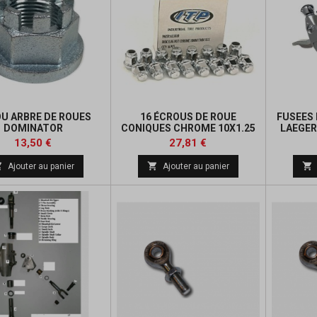
U ARBRE DE ROUES
16 ÉCROUS DE ROUE
FUSEES
DOMINATOR
CONIQUES CHROME 10X1.25
LAEGER
Prix
Prix
Prix
Prix
13,50 €
27,81 €
de
de



Ajouter au panier
Ajouter au panier
base
base