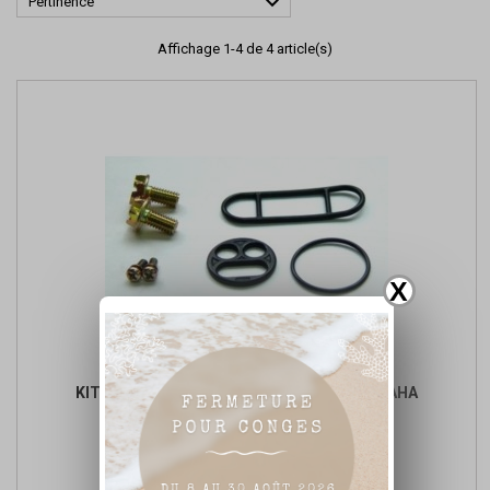

Pertinence
Affichage 1-4 de 4 article(s)
X
KIT RÉPARATION ROBINET D'ESSENCE YAMAHA
Prix
Prix
8,64 €
de

Ajouter au panier
base