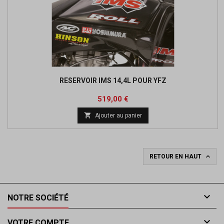
RESERVOIR IMS 14,4L POUR YFZ
Prix
519,00 €

Ajouter au panier

RETOUR EN HAUT

NOTRE SOCIÉTÉ

VOTRE COMPTE