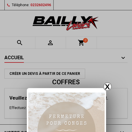
Téléphone:
0232602496
0


shopping_cart
ACCUEIL
CRÉER UN DEVIS À PARTIR DE CE PANIER
COFFRES
X
Veuillez nous excuser pour le désagrément.
Effectuez une nouvelle recherche