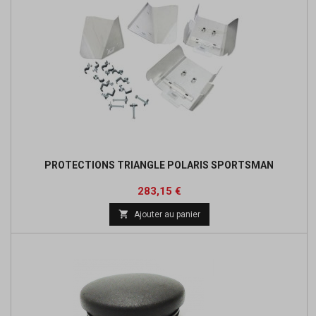
PROTECTIONS TRIANGLE POLARIS SPORTSMAN
Prix
Prix
283,15 €
de

Ajouter au panier
base