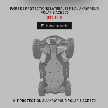
PAIRE DE PROTECTIONS LATERALES P8 ALU XRW POUR
POLARIS ACE 570
Prix
Prix
280,84 €
de

Ajouter au panier
base
KIT PROTECTION ALU XRW POUR POLARIS ACE 570