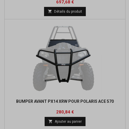
Prix
Prix
697,68 €
de

Détails du produit
base
BUMPER AVANT PX14 XRW POUR POLARIS ACE 570
Prix
Prix
280,84 €
de

Ajouter au panier
base