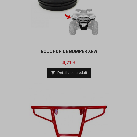
BOUCHON DE BUMPER XRW
Prix
Prix
4,21 €
de

Détails du produit
base