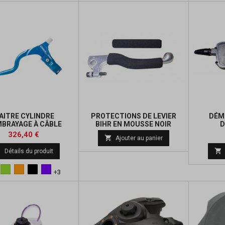
AITRE CYLINDRE
PROTECTIONS DE LEVIER
DÉM
MBRAYAGE À CÂBLE
BIHR EN MOUSSE NOIR
D
BERINGER
Prix
Prix
Prix
326,40 €

Ajouter au panier
de
de


Détails du produit
base
base
eu
Vert
Orange
Noir
Violet
+3