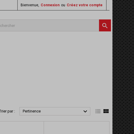
Bienvenue,
Connexion
ou
Créez votre compte




Trier par :
Pertinence