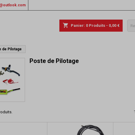
rs@outlook.com
shopping_cart
Panier:
0
Produits - 0,00 €
 de Pilotage
Poste de Pilotage
roduits.