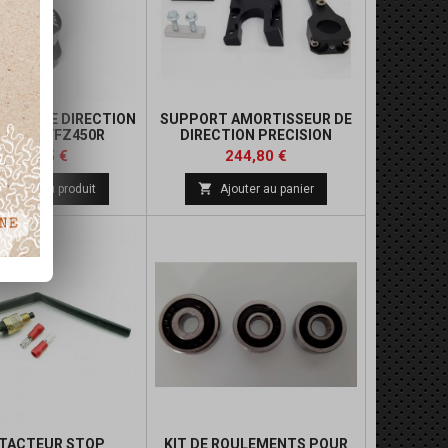
SEUR DE DIRECTION
SUPPORT AMORTISSEUR DE
CISION YFZ450R
DIRECTION PRECISION
YFZ450R
Prix
Prix
Prix
Prix
696,15 €
244,80 €
de
de

Détails du produit
Ajouter au panier
base
base
TACTEUR STOP
KIT DE ROULEMENTS POUR