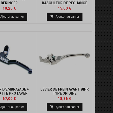
BERINGER
BASCULEUR DE RECHANGE
BERINGER
Prix
Prix
Prix
10,20 €
15,00 €
de

Ajouter au panier
Ajouter au panier
base
R D'EMBRAYAGE +
LEVIER DE FREIN AVANT BIHR
OTTE PROTAPER
TYPE ORIGINE
ROFILE NOIR
Prix
Prix
Prix
67,00 €
18,36 €
de

Ajouter au panier
Ajouter au panier
base