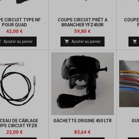
E CIRCUIT TYPE NF
COUPE CIRCUIT PRÊT A
COUPE
POUR QUAD
BRANCHER YFZ450R
Prix
Prix
42,00 €
59,80 €



Ajouter au panier
Ajouter au panier
SCEAU DE CÂBLAGE
GÂCHETTE ORIGINE 450 LTR
GU
PE CIRCUIT YFZR
Prix
Prix
Prix
22,00 €
83,64 €