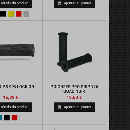
de

Détails du produit
Ajouter au panier
base
eu
Noir
Jaune
Rouge
Alu
RIPS 995 LOCK ON
POIGNEES PRO GRIP 726
QUAD NOIR
Prix
Prix
Prix
Prix
15,39 €
13,60 €
de
de

Détails du produit
Ajouter au panier
base
base
Bleu
Noir
Rouge
blanc