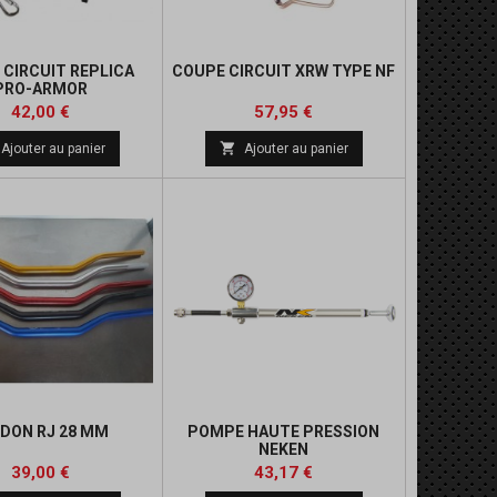
 CIRCUIT REPLICA
COUPE CIRCUIT XRW TYPE NF
PRO-ARMOR
Prix
Prix
Prix
42,00 €
57,95 €
de

Ajouter au panier
Ajouter au panier
base
IDON RJ 28 MM
POMPE HAUTE PRESSION
NEKEN
Prix
Prix
Prix
39,00 €
43,17 €