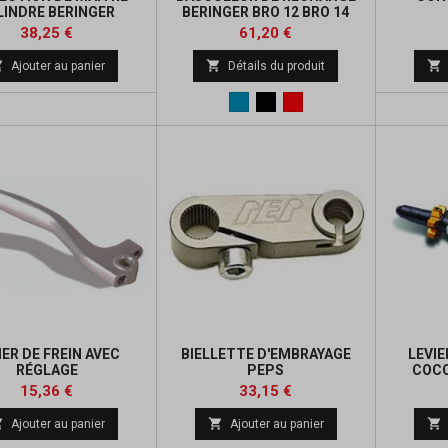
LINDRE BERINGER
BERINGER BRO 12 BRO 14
Prix
Prix
Prix
Prix
38,25 €
61,20 €
de
de



Ajouter au panier
Détails du produit
base
base
Bleu
Noir
Rouge
IER DE FREIN AVEC
BIELLETTE D'EMBRAYAGE
LEVIE
RÉGLAGE
PEPS
COC
P
Prix
Prix
Prix
Prix
15,36 €
33,15 €
de
de



Ajouter au panier
Ajouter au panier
base
base