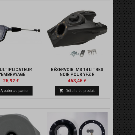
ULTIPLICATEUR
RÉSERVOIR IMS 14 LITRES
'EMBRAYAGE
NOIR POUR YFZ R
Prix
Prix
Prix
25,92 €
463,45 €
de

Ajouter au panier
Détails du produit
base