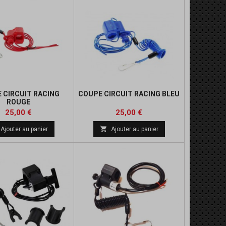
 CIRCUIT RACING
COUPE CIRCUIT RACING BLEU
ROUGE
Prix
Prix
25,00 €
25,00 €

Ajouter au panier
Ajouter au panier