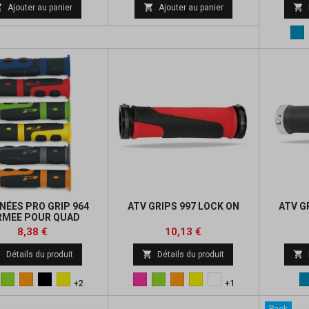
de



Ajouter au panier
Ajouter au panier
base
Bl
NÉES PRO GRIP 964
ATV GRIPS 997 LOCK ON
ATV G
RMEE POUR QUAD
GACHETTE
Prix
Prix
Prix
Prix
8,38 €
10,13 €
de
de



Détails du produit
Détails du produit
base
base
eu
Vert
Orange
Noir
Jaune
Rose
Vert
Orange
Jaune
blanc
+2
+1
Pack