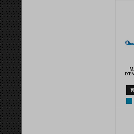
M
D'E
Bl