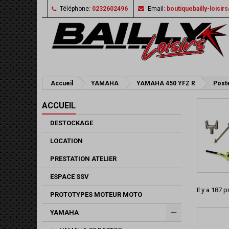
Téléphone:
0232602496
Email:
boutiquebailly-loisi
Accueil
YAMAHA
YAMAHA 450 YFZ R
Poste
ACCUEIL
DESTOCKAGE
LOCATION
PRESTATION ATELIER
ESPACE SSV
Il y a 187 p
PROTOTYPES MOTEUR MOTO
YAMAHA