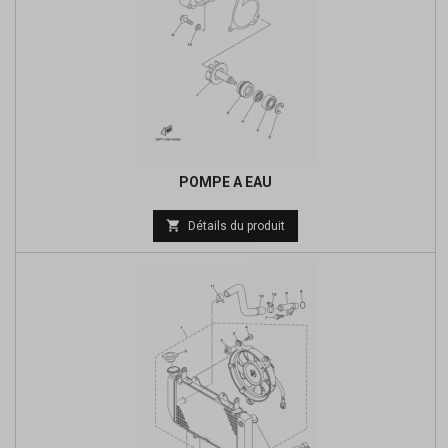
POMPE A EAU
Prix

Détails du produit
de
base