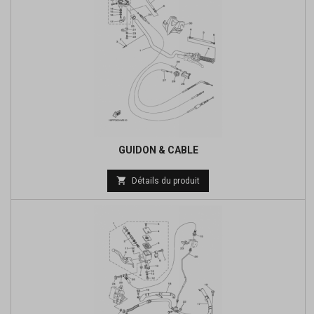
GUIDON & CABLE
Prix

Détails du produit
de
base