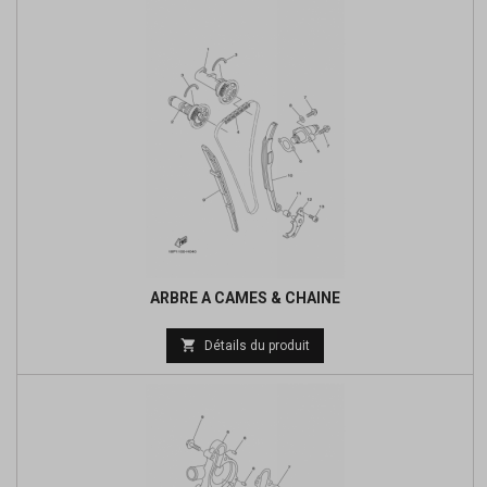
base
ARBRE A CAMES & CHAINE
Prix

Détails du produit
de
base