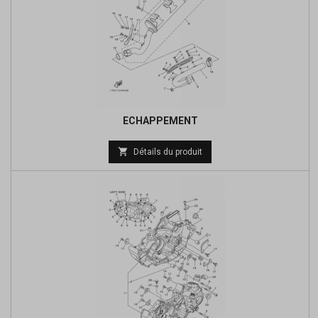
ECHAPPEMENT
Prix

Détails du produit
de
base