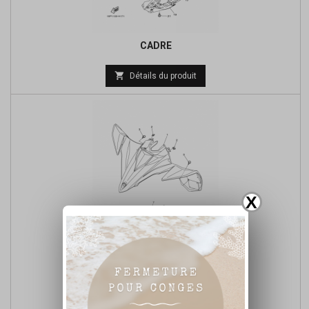
CADRE
Prix

Détails du produit
de
base
X
PARE BOUE AVANT