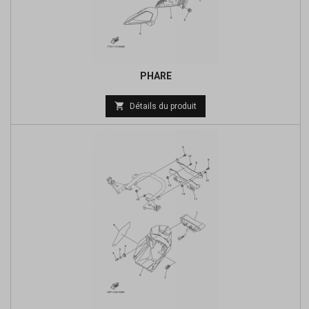
PHARE
Prix

Détails du produit
de
base