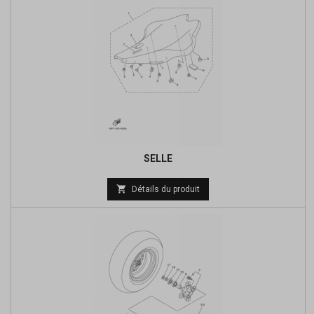
SELLE
Prix

Détails du produit
de
base