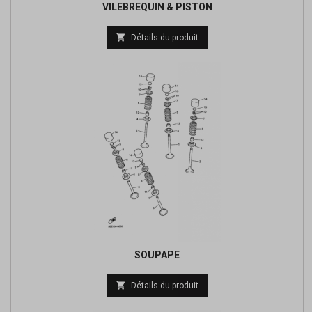
VILEBREQUIN & PISTON
Prix

Détails du produit
de
base
SOUPAPE
Prix

Détails du produit
de