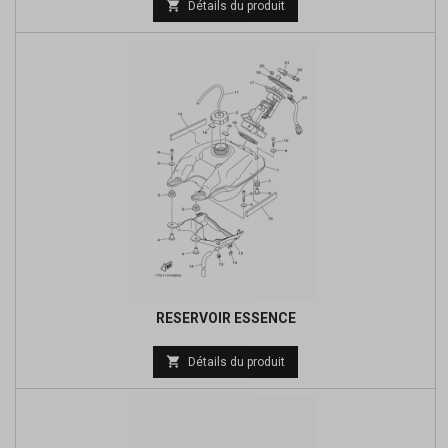

Détails du produit
de
base
RESERVOIR ESSENCE
Prix

Détails du produit
de
base