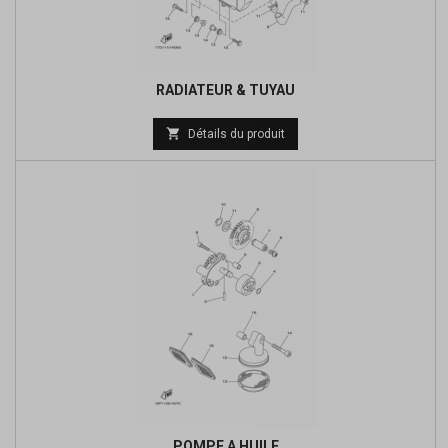
RADIATEUR & TUYAU
Prix

Détails du produit
de
base
POMPE A HUILE