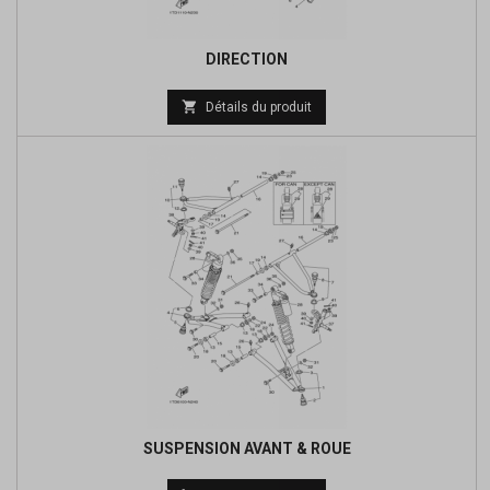
DIRECTION
Prix

Détails du produit
de
base
SUSPENSION AVANT & ROUE
Prix