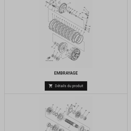
EMBRAYAGE
Prix

Détails du produit
de
base