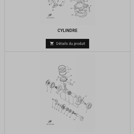
CYLINDRE
Prix

Détails du produit
de
base