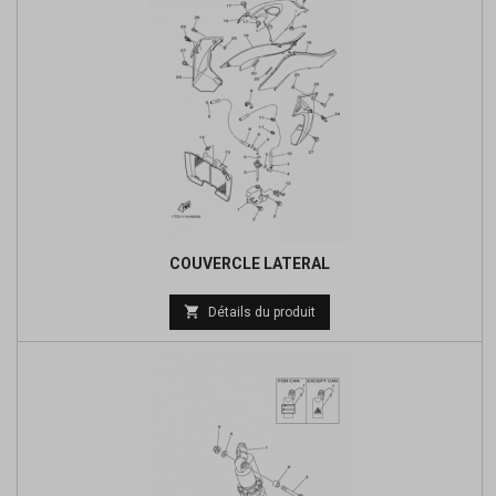
COUVERCLE LATERAL
Prix

Détails du produit
de
base