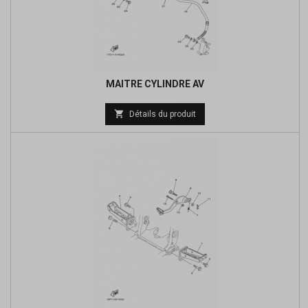
MAITRE CYLINDRE AV
Prix

Détails du produit
de
base