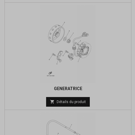
base
GENERATRICE
Prix

Détails du produit
de
base