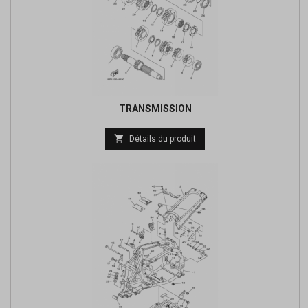
TRANSMISSION
Prix

Détails du produit
de
base