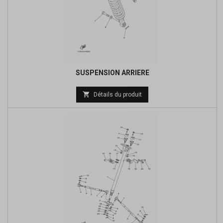
SUSPENSION ARRIERE
Prix

Détails du produit
de
base