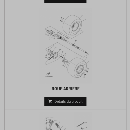
de
base
ROUE ARRIERE
Prix

Détails du produit
de
base