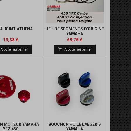
 À JOINT ATHENA
JEU DE SEGMENTS D'ORIGINE
YAMAHA
Prix
Prix
Prix
Prix
13,38 €
63,75 €
de
de

Ajouter au panier
Ajouter au panier
base
base
N MOTEUR YAMAHA
BOUCHON HUILE LAEGER'S
YFZ 450
YAMAHA