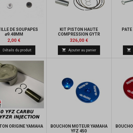
ILLE DE SOUPAPES
KIT PISTON HAUTE
PATE
⌀9.48MM
COMPRESSION GYTR
Prix
Prix
2,00 €
326,00 €



Détails du produit
Ajouter au panier
STON ORIGINE YAMAHA
BOUCHON MOTEUR YAMAHA
BOUCHO
YFZ 450