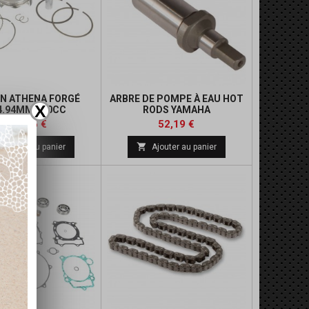
N ATHENA FORGÉ
ARBRE DE POMPE À EAU HOT
X
4.94MM 450CC
RODS YAMAHA
ESSION STANDARD
Prix
Prix
Prix
Prix
234,25 €
52,19 €
de
de

Ajouter au panier
Ajouter au panier
base
base