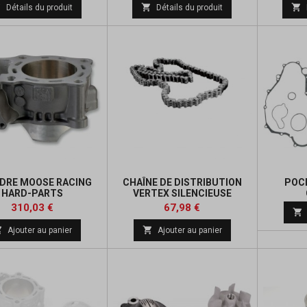
de
de



Détails du produit
Détails du produit
base
base
NDRE MOOSE RACING
CHAÎNE DE DISTRIBUTION
POC
HARD-PARTS
VERTEX SILENCIEUSE
Prix
Prix
Prix
Prix
310,03 €
67,98 €

de
de


Ajouter au panier
Ajouter au panier
base
base