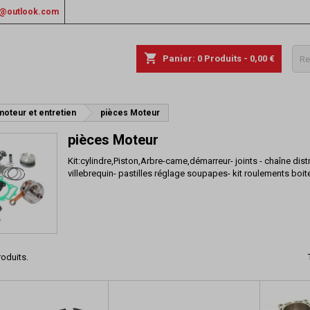
rs@outlook.com
shopping_cart
Panier:
0
Produits - 0,00 €
moteur et entretien
pièces Moteur
pièces Moteur
Kit:cylindre,Piston,Arbre-came,démarreur- joints - chaîne dis
villebrequin- pastilles réglage soupapes- kit roulements boit
roduits.