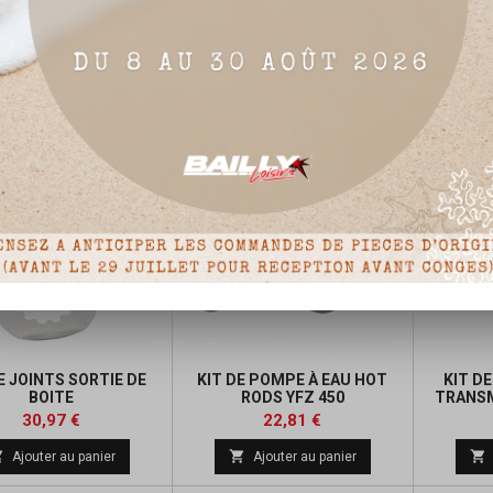
 RECONDITIONNEMENT
KIT RECONDITIONNEMENT
KIT RÉF
R COMPLET YFZ 450
ARBRE ÉQUILIBRAGE HOT
RODS
Prix
Prix
Prix
Prix
972,66 €
52,19 €
de
de



Détails du produit
Ajouter au panier
base
base
E JOINTS SORTIE DE
KIT DE POMPE À EAU HOT
KIT D
BOITE
RODS YFZ 450
TRANSM
Prix
Prix
Prix
Prix
30,97 €
22,81 €
de
de



Ajouter au panier
Ajouter au panier
base
base