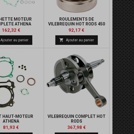
HETTE MOTEUR
ROULEMENTS DE
PLETE ATHENA
VILEBREQUIN HOT RODS 450
YFZ
Prix
Prix
Prix
Prix
162,32 €
92,17 €
de
de

Ajouter au panier
Ajouter au panier
base
base
T HAUT-MOTEUR
VILEBREQUIN COMPLET HOT
ATHENA
RODS
Prix
Prix
Prix
Prix
81,93 €
367,98 €