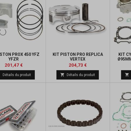
ISTON PROX 450 YFZ
KIT PISTON PRO REPLICA
KIT C
YFZR
VERTEX
Ø95MM
Prix
Prix
Prix
Prix
201,47 €
204,73 €
de
de



Détails du produit
Détails du produit
base
base