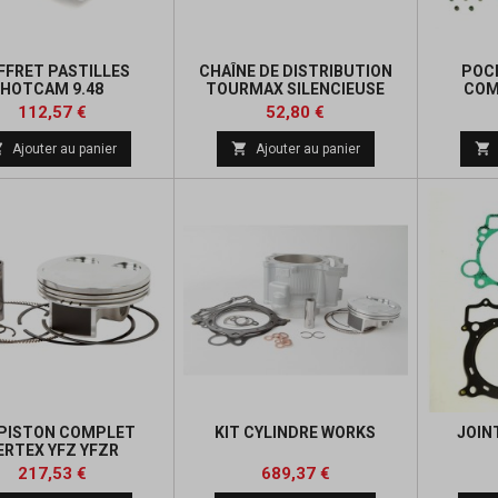
FFRET PASTILLES
CHAÎNE DE DISTRIBUTION
POC
HOTCAM 9.48
TOURMAX SILENCIEUSE
COM
Prix
Prix
Prix
Prix
112,57 €
52,80 €
de
de



Ajouter au panier
Ajouter au panier
base
base
 PISTON COMPLET
KIT CYLINDRE WORKS
JOIN
ERTEX YFZ YFZR
Prix
Prix
Prix
Prix
217,53 €
689,37 €