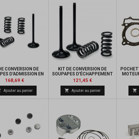
DE CONVERSION DE
KIT DE CONVERSION DE
POCHETT
PES D'ADMISSION EN
SOUPAPES D'ÉCHAPPEMENT
MOTEU
ACIER PROX
EN ACIER PROX
YFZ
Prix
Prix
Prix
Prix
168,69 €
121,45 €
de
de



Ajouter au panier
Ajouter au panier
base
base