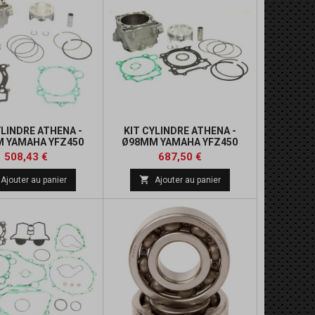
YLINDRE ATHENA -
KIT CYLINDRE ATHENA -
 YAMAHA YFZ450
Ø98MM YAMAHA YFZ450
Prix
Prix
Prix
Prix
508,43 €
687,50 €
de
de

Ajouter au panier
Ajouter au panier
base
base