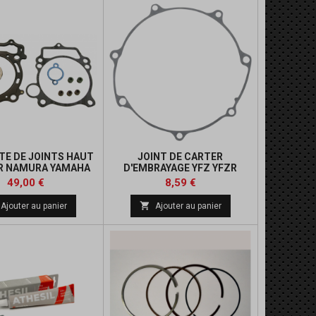
E DE JOINTS HAUT
JOINT DE CARTER
R NAMURA YAMAHA
D'EMBRAYAGE YFZ YFZR
 450 2004/2013
Prix
Prix
Prix
49,00 €
8,59 €
de

Ajouter au panier
Ajouter au panier
base