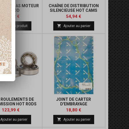
ECTION BAS MOTEUR
CHAÎNE DE DISTRIBUTION
HOT ROD
SILENCIEUSE HOT CAMS
Prix
Prix
Prix
536,62 €
54,94 €
de

Détails du produit
Ajouter au panier
base
E ROULEMENTS DE
JOINT DE CARTER
ISSION HOT RODS
D'EMBRAYAGE
450 YFZ
Prix
Prix
Prix
Prix
123,99 €
18,80 €
de
de

Ajouter au panier
Ajouter au panier
base
base