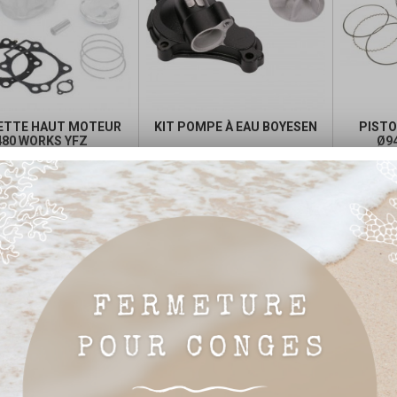
ETTE HAUT MOTEUR
KIT POMPE À EAU BOYESEN
PISTO
480 WORKS YFZ
Ø9
COMPR
Prix
Prix
Prix
249,49 €

Ajouter au panier
de
de


Ajouter au panier
base
base