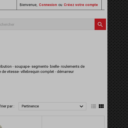
Bienvenue,
Connexion
ou
Créez votre compte

tribution - soupape- segments- bielle- roulements de
e de vitesse- villebrequin complet - démarreur



Trier par :
Pertinence