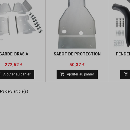
GARDE-BRAS A
SABOT DE PROTECTION
FENDER
Prix
Prix
Prix
Prix
272,52 €
50,37 €
de
de



Ajouter au panier
Ajouter au panier
base
base
-3 de 3 article(s)