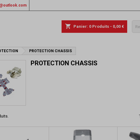
rs@outlook.com
shopping_cart
Panier:
0
Produits - 0,00 €
OTECTION
PROTECTION CHASSIS
PROTECTION CHASSIS
duits.