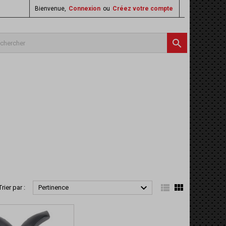
Bienvenue,
Connexion
ou
Créez votre compte




Trier par :
Pertinence