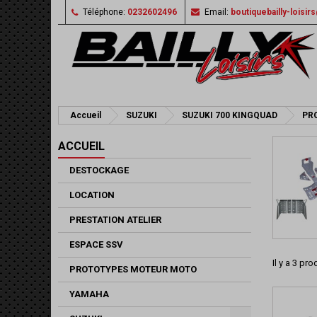
Téléphone:
0232602496
Email:
boutiquebailly-loisi
Accueil
SUZUKI
SUZUKI 700 KINGQUAD
PR
ACCUEIL
DESTOCKAGE
LOCATION
PRESTATION ATELIER
ESPACE SSV
Il y a 3 pro
PROTOTYPES MOTEUR MOTO
YAMAHA