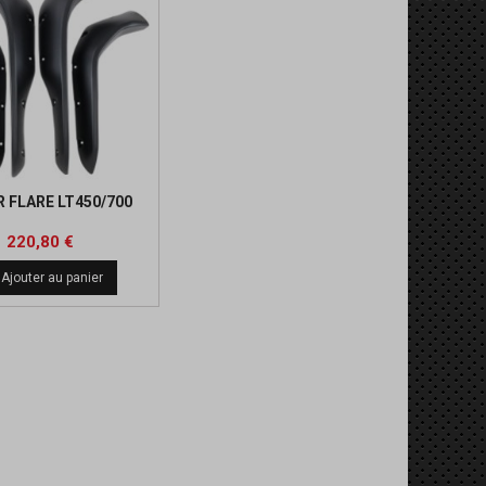
 FLARE LT450/700
Prix
Prix
220,80 €
de
Ajouter au panier
base