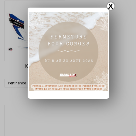
X
KIT DECO

Pertinence
Affichage 1-2 de 2 article(s)