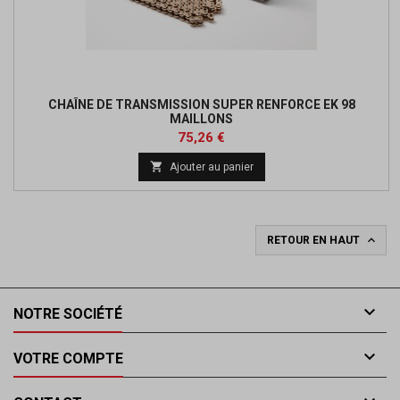
CHAÎNE DE TRANSMISSION SUPER RENFORCE EK 98
MAILLONS
Prix
Prix
75,26 €
de

Ajouter au panier
base

RETOUR EN HAUT

NOTRE SOCIÉTÉ

VOTRE COMPTE