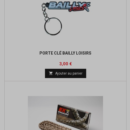
PORTE CLÉ BAILLY LOISIRS
Prix
3,00 €

Ajouter au panier