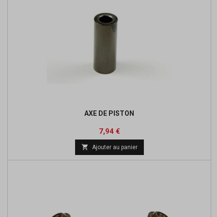
AXE DE PISTON
Prix
7,94 €

Ajouter au panier