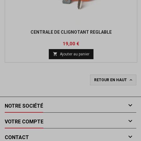
CENTRALE DE CLIGNOTANT REGLABLE
Prix
19,00 €

Ajouter au panier

RETOUR EN HAUT

NOTRE SOCIÉTÉ

VOTRE COMPTE

CONTACT