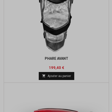
PHARE AVANT
Prix
199,40 €

Ajouter au panier