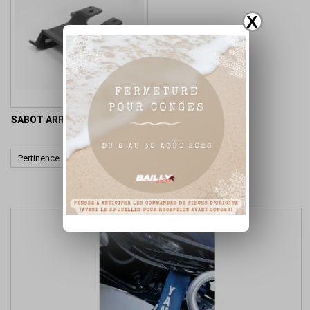
X
SABOT ARRIÈRE ET GRAB BAR

Pertinence
Affichage 1-1 de 1 article(s)