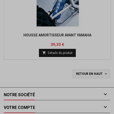
HOUSSE AMORTISSEUR AVANT YAMAHA
Prix
Prix
39,33 €
de

Détails du produit
base

RETOUR EN HAUT

NOTRE SOCIÉTÉ

VOTRE COMPTE