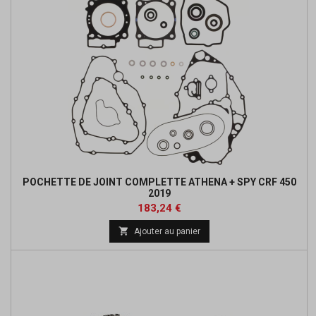
POCHETTE DE JOINT COMPLETTE ATHENA + SPY CRF 450
2019
Prix
Prix
183,24 €
de

Ajouter au panier
base