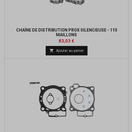
CHAÎNE DE DISTRIBUTION PROX SILENCIEUSE - 110
MAILLONS
Prix
Prix
83,03 €
de

Ajouter au panier
base