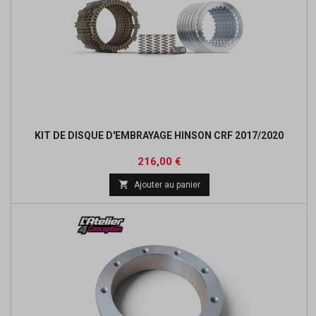
KIT DE DISQUE D'EMBRAYAGE HINSON CRF 2017/2020
Prix
Prix
216,00 €
de

Ajouter au panier
base