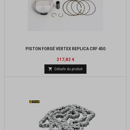
PISTON FORGÉ VERTEX REPLICA CRF 450
Prix
Prix
217,82 €
de

Détails du produit
base