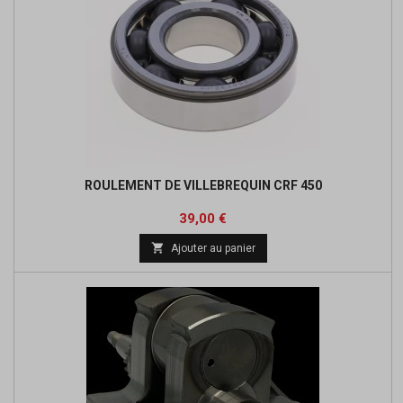
ROULEMENT DE VILLEBREQUIN CRF 450
Prix
39,00 €

Ajouter au panier