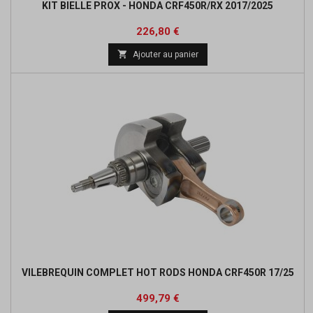
KIT BIELLE PROX - HONDA CRF450R/RX 2017/2025
Prix
Prix
226,80 €
de

Ajouter au panier
base
VILEBREQUIN COMPLET HOT RODS HONDA CRF450R 17/25
Prix
Prix
499,79 €