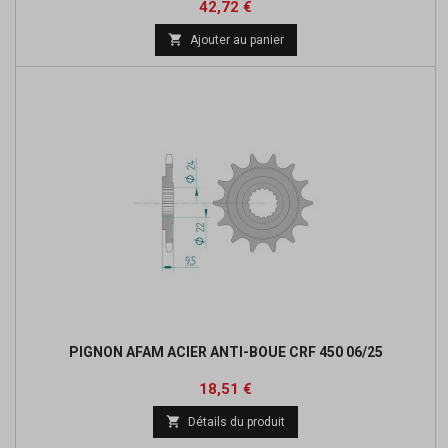
Prix
42,72 €

Ajouter au panier
PIGNON AFAM ACIER ANTI-BOUE CRF 450 06/25
Prix
Prix
18,51 €
de

Détails du produit
base