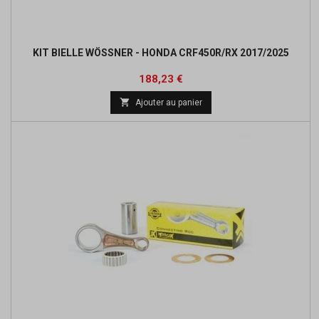
KIT BIELLE WÖSSNER - HONDA CRF450R/RX 2017/2025
Prix
Prix
188,23 €
de

Ajouter au panier
base