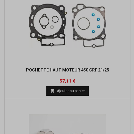
POCHETTE HAUT MOTEUR 450 CRF 21/25
Prix
Prix
57,11 €
de

Ajouter au panier
base