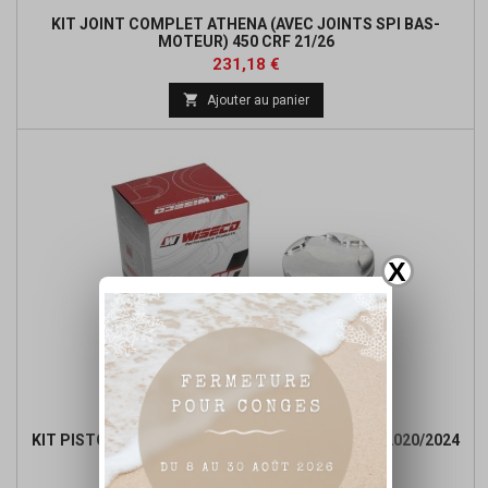
KIT JOINT COMPLET ATHENA (AVEC JOINTS SPI BAS-
MOTEUR) 450 CRF 21/26
Prix
231,18 €

Ajouter au panier
X
KIT PISTON WISECO 4T FORGED SERIES CRF 450 2020/2024
Prix
Prix
229,50 €