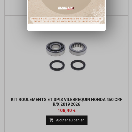
de

Détails du produit
base
KIT ROULEMENTS ET SPIS VILEBREQUIN HONDA 450 CRF
R/X 2019 2026
Prix
108,40 €

Ajouter au panier