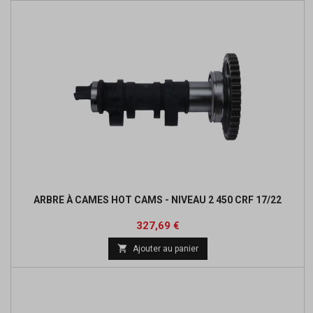
ARBRE À CAMES HOT CAMS - NIVEAU 2 450 CRF 17/22
Prix
Prix
327,69 €
de

Ajouter au panier
base