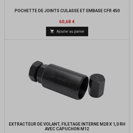
POCHETTE DE JOINTS CULASSE ET EMBASE CFR 450
Prix
Prix
60,68 €
de

Ajouter au panier
base
EXTRACTEUR DE VOLANT, FILETAGE INTERNE M28 X 1,0 RH
AVEC CAPUCHON M12