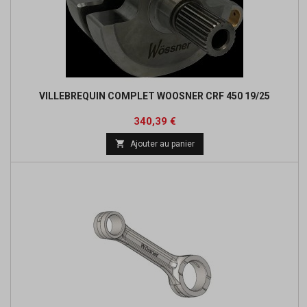
VILLEBREQUIN COMPLET WOOSNER CRF 450 19/25
Prix
Prix
340,39 €
de

Ajouter au panier
base