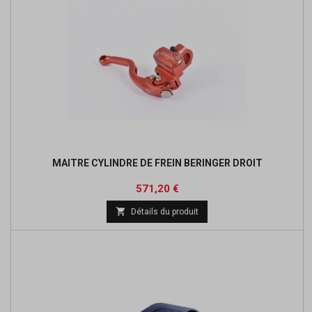
MAITRE CYLINDRE DE FREIN BERINGER DROIT
Prix
Prix
571,20 €
de

Détails du produit
base