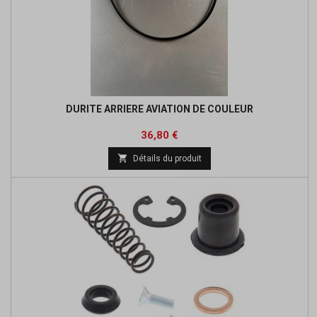
DURITE ARRIERE AVIATION DE COULEUR
Prix
Prix
36,80 €
de

Détails du produit
base