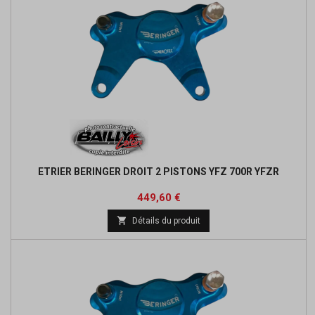
ETRIER BERINGER DROIT 2 PISTONS YFZ 700R YFZR
Prix
Prix
449,60 €
de

Détails du produit
base