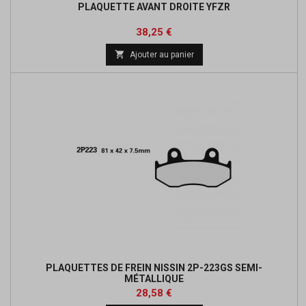
PLAQUETTE AVANT DROITE YFZR
Prix
Prix
38,25 €
de

Ajouter au panier
base
PLAQUETTES DE FREIN NISSIN 2P-223GS SEMI-
MÉTALLIQUE
Prix
Prix
28,58 €