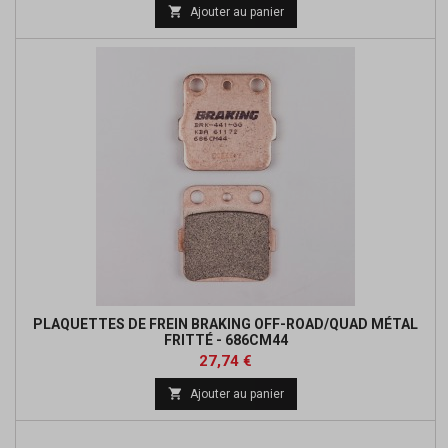
de

Ajouter au panier
base
PLAQUETTES DE FREIN BRAKING OFF-ROAD/QUAD MÉTAL
FRITTÉ - 686CM44
Prix
Prix
27,74 €
de

Ajouter au panier
base