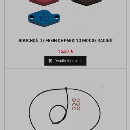
BOUCHON DE FREIN DE PARKING MOOSE RACING
Prix
Prix
16,27 €
de

Détails du produit
base