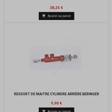
Prix
Prix
38,25 €
de

Ajouter au panier
base
RESSORT DE MAITRE CYLINDRE ARRIÈRE BERINGER
Prix
9,90 €

Ajouter au panier