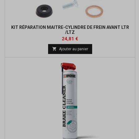
KIT RÉPARATION MAITRE-CYLINDRE DE FREIN AVANT LTR
/LTZ
Prix
Prix
24,81 €
de

Ajouter au panier
base