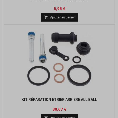
Prix
Prix
5,95 €
de

Ajouter au panier
base
KIT RÉPARATION ETRIER ARRIERE ALL BALL
Prix
Prix
30,67 €
de

Ajouter au panier