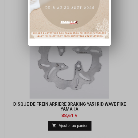
de

Ajouter au panier
base
DISQUE DE FREIN ARRIÈRE BRAKING YA51RID WAVE FIXE
YAMAHA
Prix
Prix
88,61 €
de

Ajouter au panier
base