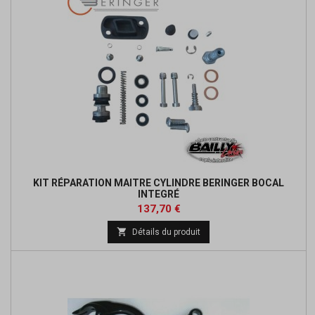
KIT RÉPARATION MAITRE CYLINDRE BERINGER BOCAL
INTEGRÉ
Prix
Prix
137,70 €
de

Détails du produit
base