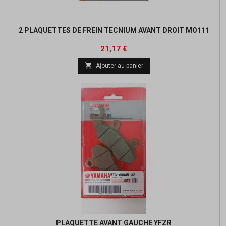
2 PLAQUETTES DE FREIN TECNIUM AVANT DROIT MO111
Prix
Prix
21,17 €
de

Ajouter au panier
base
PLAQUETTE AVANT GAUCHE YFZR