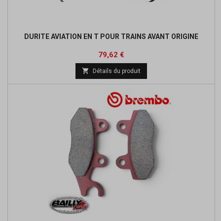
DURITE AVIATION EN T POUR TRAINS AVANT ORIGINE
Prix
Prix
79,62 €
de

Détails du produit
base