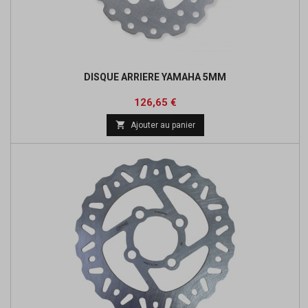
DISQUE ARRIERE YAMAHA 5MM
Prix
Prix
126,65 €
de

Ajouter au panier
base