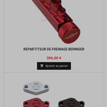
REPARTITEUR DE FREINAGE BERINGER
Prix
Prix
306,00 €
de

Ajouter au panier
base