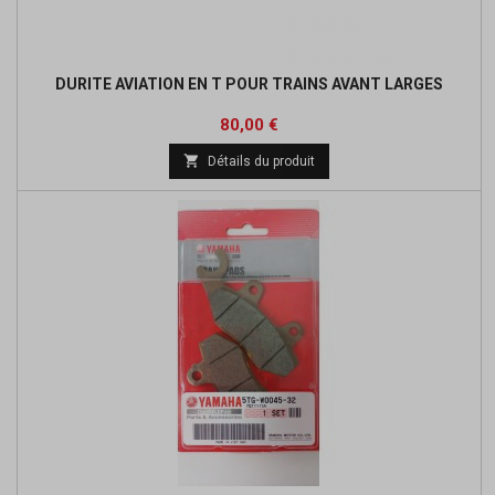
DURITE AVIATION EN T POUR TRAINS AVANT LARGES
Prix
Prix
80,00 €
de

Détails du produit
base