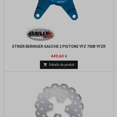
ETRIER BERINGER GAUCHE 2 PISTONS YFZ 700R YFZR
Prix
Prix
449,60 €
de

Détails du produit
base