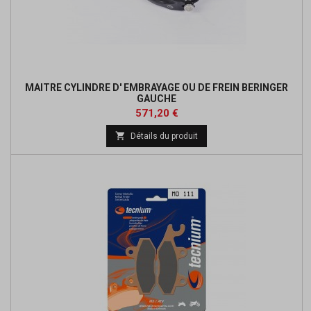
MAITRE CYLINDRE D' EMBRAYAGE OU DE FREIN BERINGER
GAUCHE
Prix
Prix
571,20 €
de

Détails du produit
base