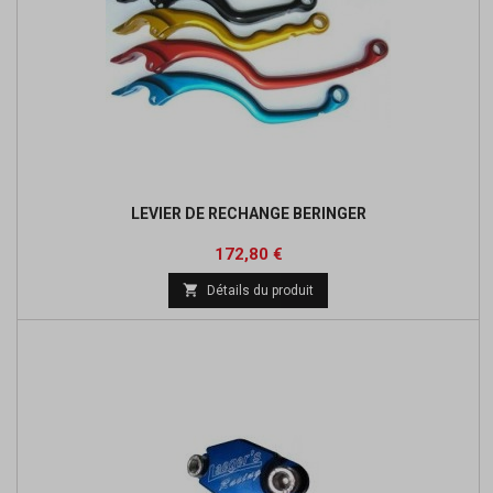
LEVIER DE RECHANGE BERINGER
Prix
Prix
172,80 €
de

Détails du produit
base