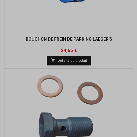
BOUCHON DE FREIN DE PARKING LAEGER'S
Prix
Prix
24,65 €
de

Détails du produit
base