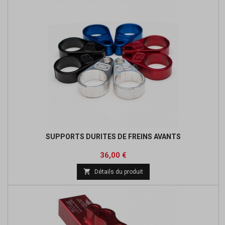
SUPPORTS DURITES DE FREINS AVANTS
Prix
Prix
36,00 €
de

Détails du produit
base