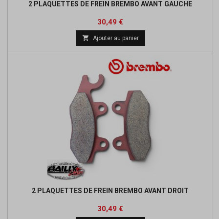
2 PLAQUETTES DE FREIN BREMBO AVANT GAUCHE
Prix
Prix
30,49 €
de

Ajouter au panier
base
2 PLAQUETTES DE FREIN BREMBO AVANT DROIT
Prix
Prix
30,49 €