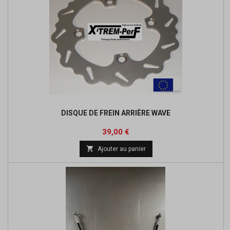
DISQUE DE FREIN ARRIÈRE WAVE
Prix
39,00 €

Ajouter au panier