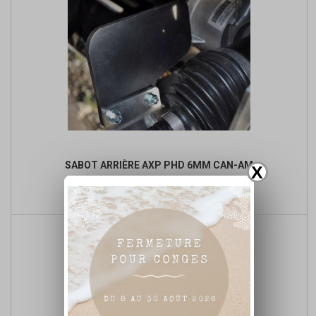
SABOT ARRIÈRE AXP PHD 6MM CAN-AM
X
Prix

Ajouter au panier
de
base