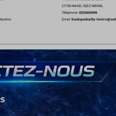
27190 NAGEL SEEZ MESNIL
Téléphone:
0232602496
duction
Email:
boutiquebailly-loisirs@ou