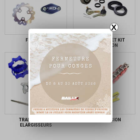
X
FREINAGE
ROULEMENT ET KIT
REPARATION
TRAIN LARGE ET
TRANSMISSION
ELARGISSEURS