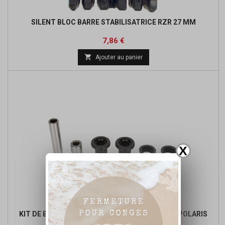
SILENT BLOC BARRE STABILISATRICE RZR 27 MM
Prix
7,86 €

Ajouter au panier
X
KIT DE BAGUE DE TRIANGLE AVANT SUPERIEUR POLARIS