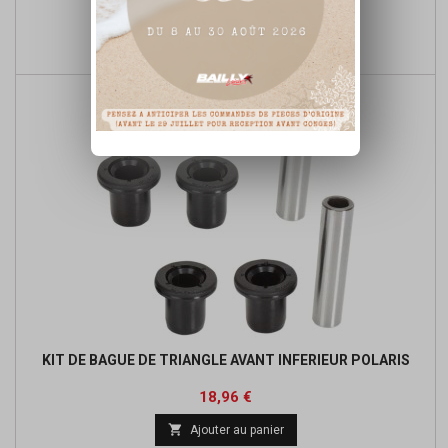
Prix
Prix
36,91 €
de

Ajouter au panier
base
KIT DE BAGUE DE TRIANGLE AVANT INFERIEUR POLARIS
Prix
Prix
18,96 €
de

Ajouter au panier
base