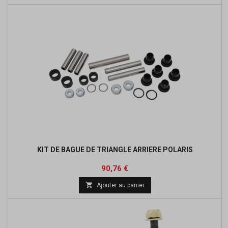
KIT DE BAGUE DE TRIANGLE ARRIERE POLARIS
Prix
Prix
90,76 €
de

Ajouter au panier
base