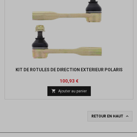
KIT DE ROTULES DE DIRECTION EXTERIEUR POLARIS
Prix
Prix
100,93 €
de

Ajouter au panier
base

RETOUR EN HAUT