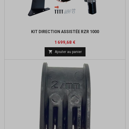
KIT DIRECTION ASSISTÉE RZR 1000
Prix
1 699,68 €

Ajouter au panier