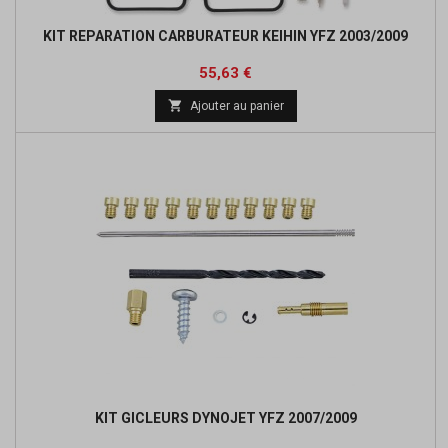
KIT REPARATION CARBURATEUR KEIHIN YFZ 2003/2009
Prix
Prix
55,63 €
de

Ajouter au panier
base
KIT GICLEURS DYNOJET YFZ 2007/2009