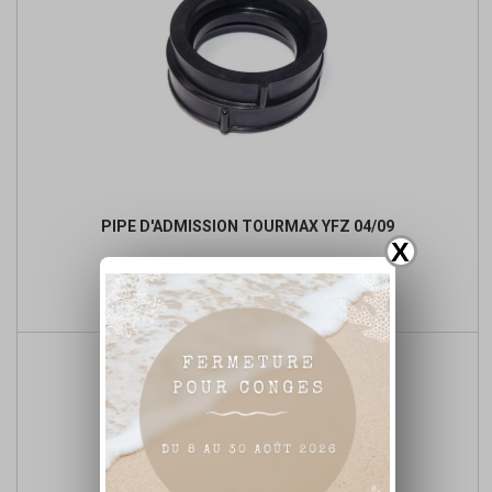
PIPE D'ADMISSION TOURMAX YFZ 04/09
X
Prix
17,92 €

Ajouter au panier