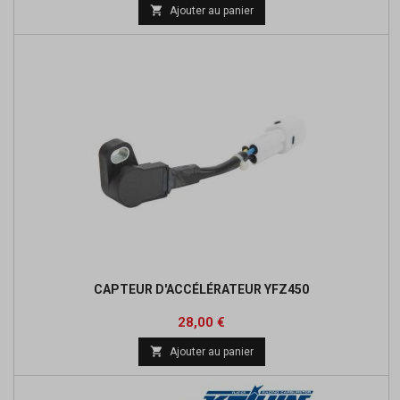

Ajouter au panier
CAPTEUR D'ACCÉLÉRATEUR YFZ450
Prix
28,00 €

Ajouter au panier