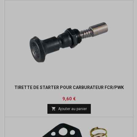
TIRETTE DE STARTER POUR CARBURATEUR FCR/PWK
Prix
9,60 €

Ajouter au panier