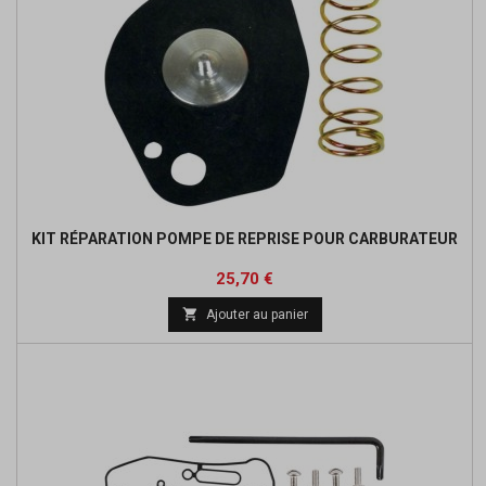
KIT RÉPARATION POMPE DE REPRISE POUR CARBURATEUR
Prix
Prix
25,70 €
de

Ajouter au panier
base