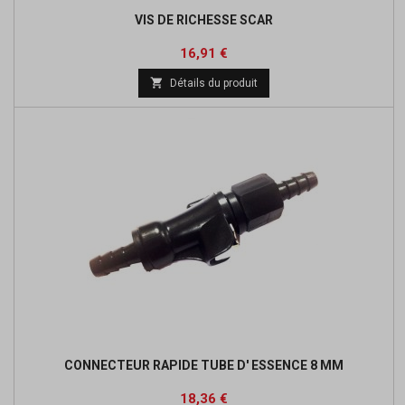
VIS DE RICHESSE SCAR
Prix
Prix
16,91 €
de

Détails du produit
base
CONNECTEUR RAPIDE TUBE D' ESSENCE 8 MM
Prix
Prix
18,36 €