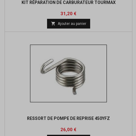
KIT RÉPARATION DE CARBURATEUR TOURMAX
Prix
31,20 €

Ajouter au panier
RESSORT DE POMPE DE REPRISE 450YFZ
Prix
26,00 €