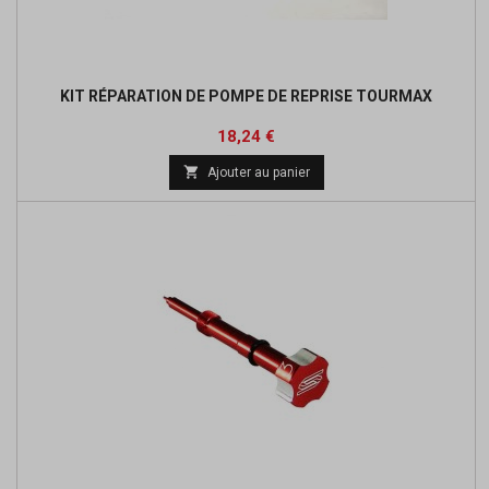
KIT RÉPARATION DE POMPE DE REPRISE TOURMAX
Prix
Prix
18,24 €
de

Ajouter au panier
base