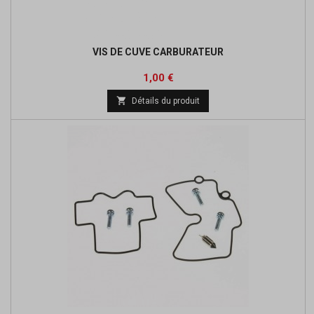
VIS DE CUVE CARBURATEUR
Prix
1,00 €

Détails du produit