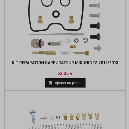
KIT REPARATION CARBURATEUR MIKUNI YFZ 2012/2013
Prix
Prix
62,35 €
de

Ajouter au panier
base