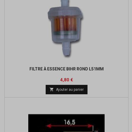
FILTRE À ESSENCE BIHR ROND L51MM
Prix
Prix
4,80 €
de

Ajouter au panier
base