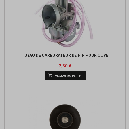
TUYAU DE CARBURATEUR KEIHIN POUR CUVE
Prix
2,50 €

Ajouter au panier