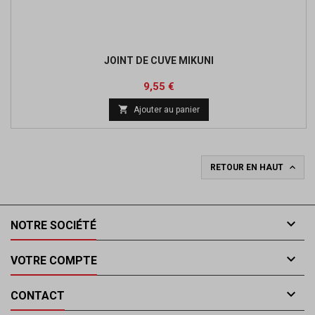
JOINT DE CUVE MIKUNI
Prix
Prix
9,55 €
de

Ajouter au panier
base

RETOUR EN HAUT

NOTRE SOCIÉTÉ

VOTRE COMPTE

CONTACT