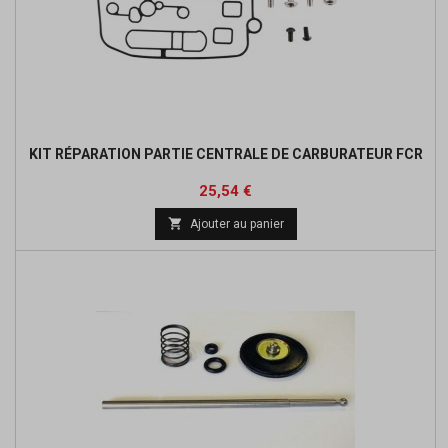
KIT RÉPARATION PARTIE CENTRALE DE CARBURATEUR FCR
Prix
Prix
25,54 €
de

Ajouter au panier
base