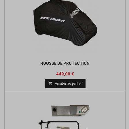
HOUSSE DE PROTECTION
Prix
449,00 €

Ajouter au panier