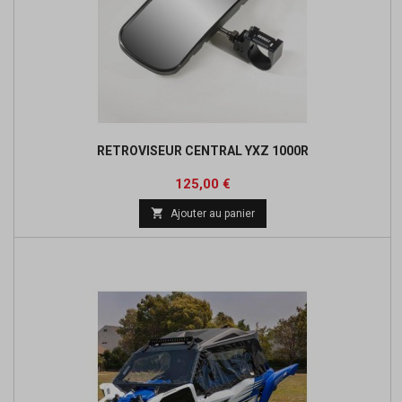
RETROVISEUR CENTRAL YXZ 1000R
Prix
125,00 €

Ajouter au panier