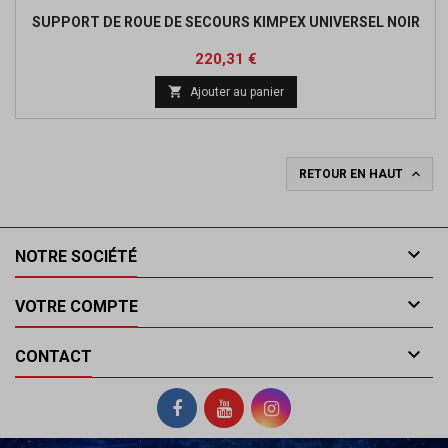
SUPPORT DE ROUE DE SECOURS KIMPEX UNIVERSEL NOIR
Prix
Prix
220,31 €
de

Ajouter au panier
base

RETOUR EN HAUT

NOTRE SOCIÉTÉ

VOTRE COMPTE

CONTACT