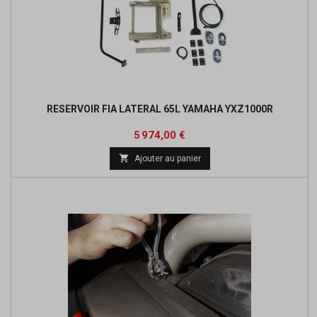
RESERVOIR FIA LATERAL 65L YAMAHA YXZ1000R
Prix
5 974,00 €

Ajouter au panier