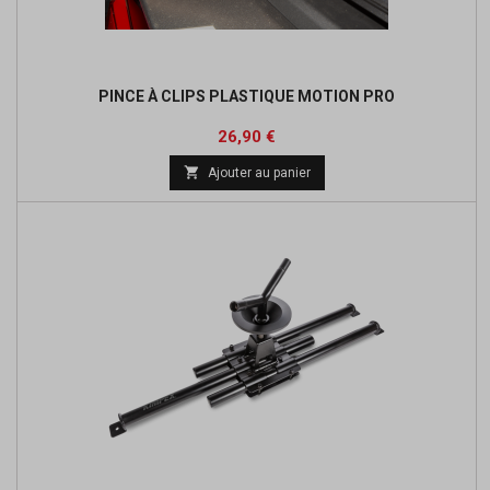
PINCE À CLIPS PLASTIQUE MOTION PRO
Prix
Prix
26,90 €
de

Ajouter au panier
base