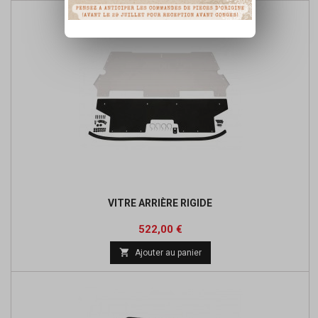
VITRE ARRIÈRE RIGIDE
Prix
522,00 €

Ajouter au panier