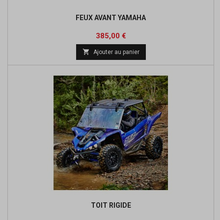
FEUX AVANT YAMAHA
Prix
385,00 €

Ajouter au panier
TOIT RIGIDE