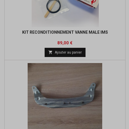
KIT RECONDITIONNEMENT VANNE MALE IMS
Prix
89,00 €

Ajouter au panier