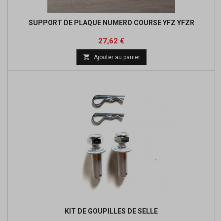
SUPPORT DE PLAQUE NUMERO COURSE YFZ YFZR
Prix
Prix
27,62 €
de

Ajouter au panier
base
KIT DE GOUPILLES DE SELLE