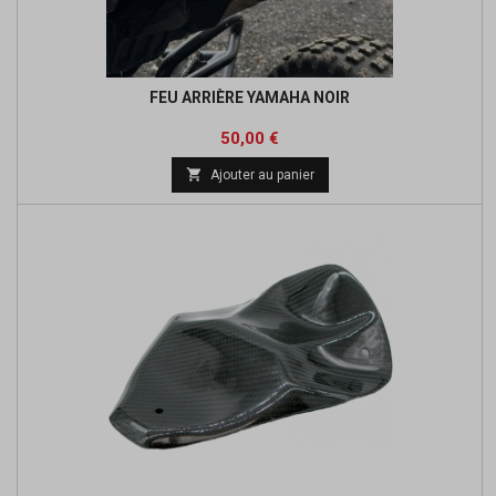
FEU ARRIÈRE YAMAHA NOIR
Prix
50,00 €

Ajouter au panier