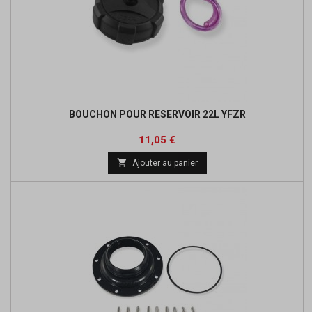
BOUCHON POUR RESERVOIR 22L YFZR
Prix
Prix
11,05 €
de

Ajouter au panier
base