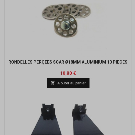
RONDELLES PERÇÉES SCAR Ø18MM ALUMINIUM 10 PIÈCES
Prix
Prix
10,80 €
de

Ajouter au panier
base