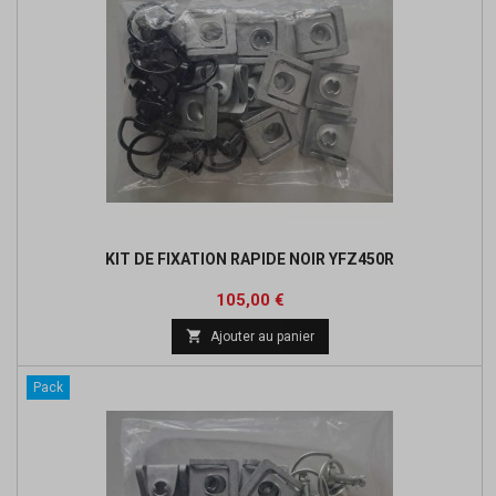
KIT DE FIXATION RAPIDE NOIR YFZ450R
Prix
105,00 €

Ajouter au panier
Pack