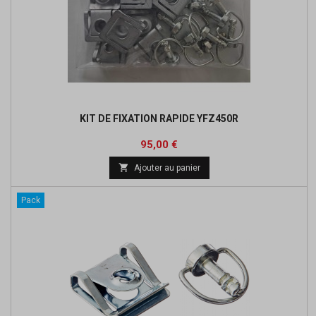
KIT DE FIXATION RAPIDE YFZ450R
Prix
95,00 €

Ajouter au panier
Pack