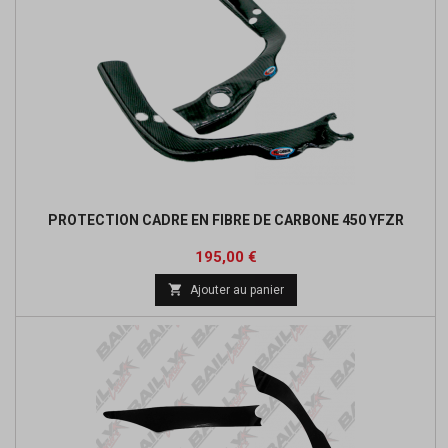
PROTECTION CADRE EN FIBRE DE CARBONE 450 YFZR
Prix
195,00 €

Ajouter au panier