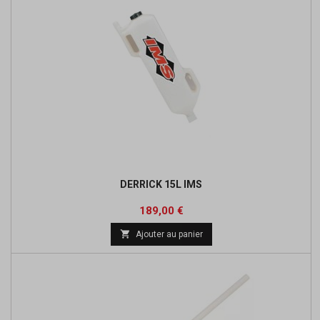
DERRICK 15L IMS
Prix
189,00 €

Ajouter au panier