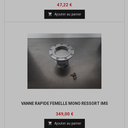
Prix
47,22 €

Ajouter au panier
VANNE RAPIDE FEMELLE MONO RESSORT IMS
Prix
349,00 €

Ajouter au panier