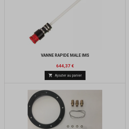
VANNE RAPIDE MALE IMS
Prix
Prix
644,37 €
de

Ajouter au panier
base