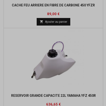
CACHE FEU ARRIERE EN FIBRE DE CARBONE 450 YFZR
Prix
89,00 €

Ajouter au panier
RESERVOIR GRANDE CAPACITE 22L YAMAHA YFZ 450R
Prix
Prix
636,65 €