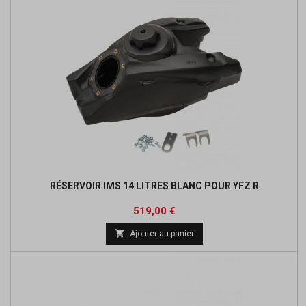
RÉSERVOIR IMS 14 LITRES BLANC POUR YFZ R
Prix
519,00 €

Ajouter au panier