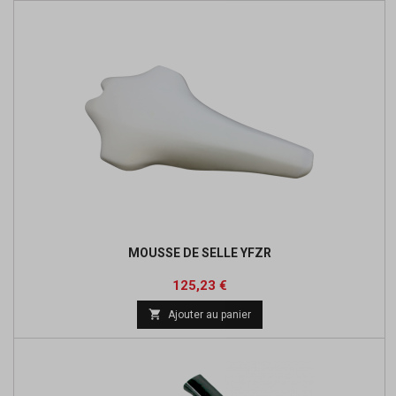
MOUSSE DE SELLE YFZR
Prix
Prix
125,23 €
de

Ajouter au panier
base