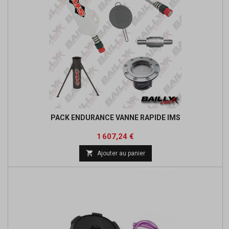
PACK ENDURANCE VANNE RAPIDE IMS
Prix
1 607,24 €

Ajouter au panier