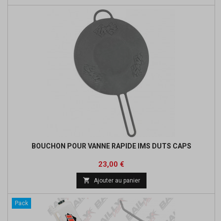
BOUCHON POUR VANNE RAPIDE IMS DUTS CAPS
Prix
23,00 €

Ajouter au panier
Pack