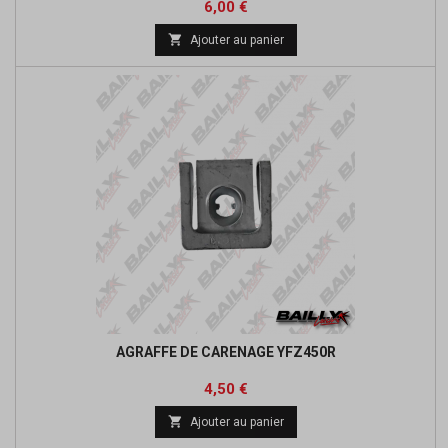
Prix
6,00 €

Ajouter au panier
AGRAFFE DE CARENAGE YFZ450R
Prix
4,50 €

Ajouter au panier