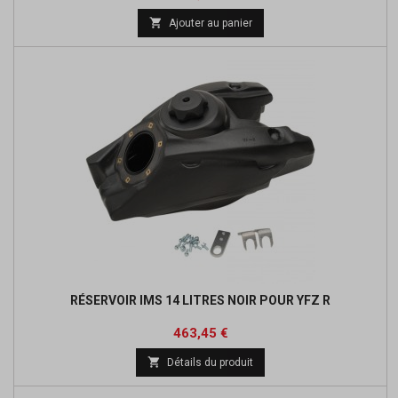
de

Ajouter au panier
base
RÉSERVOIR IMS 14 LITRES NOIR POUR YFZ R
Prix
463,45 €

Détails du produit