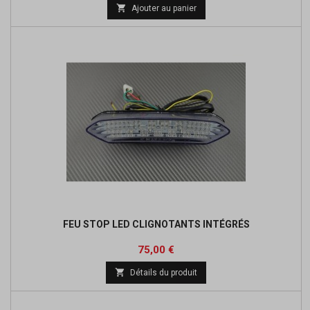

Ajouter au panier
FEU STOP LED CLIGNOTANTS INTÉGRÉS
Prix
75,00 €

Détails du produit