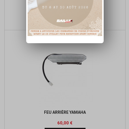
CACHE RADIATEUR POLISPORT NOIR
Prix
Prix
27,90 €
de

Ajouter au panier
base
FEU ARRIÈRE YAMAHA
Prix
60,00 €