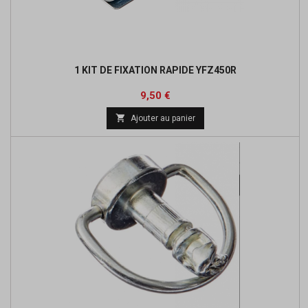
1 KIT DE FIXATION RAPIDE YFZ450R
Prix
9,50 €

Ajouter au panier