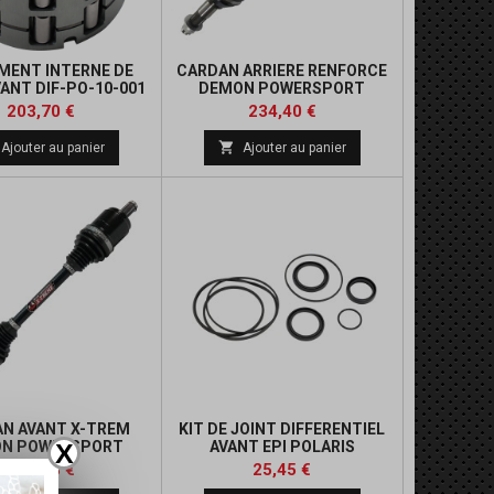
MENT INTERNE DE
CARDAN ARRIERE RENFORCE
ANT DIF-PO-10-001
DEMON POWERSPORT
Prix
Prix
Prix
203,70 €
234,40 €
de

Ajouter au panier
Ajouter au panier
base
N AVANT X-TREM
KIT DE JOINT DIFFERENTIEL
N POWERSPORT
AVANT EPI POLARIS
X
Prix
Prix
Prix
396,73 €
25,45 €