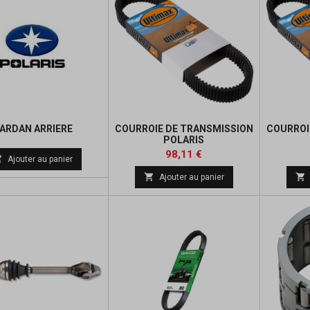
ARDAN ARRIERE
COURROIE DE TRANSMISSION
COURROI
POLARIS
Prix
Prix
Prix
98,11 €

Ajouter au panier
de
de


Ajouter au panier
base
base