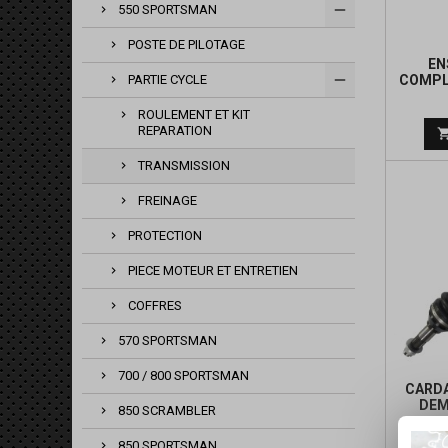
550 SPORTSMAN
POSTE DE PILOTAGE
EN
COMPL
PARTIE CYCLE
M
ROULEMENT ET KIT
REPARATION
TRANSMISSION
FREINAGE
PROTECTION
PIECE MOTEUR ET ENTRETIEN
COFFRES
570 SPORTSMAN
700 / 800 SPORTSMAN
CARDA
DEM
850 SCRAMBLER
850 SPORTSMAN