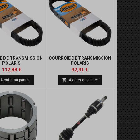
E DE TRANSMISSION
COURROIE DE TRANSMISSION
POLARIS
POLARIS
Prix
Prix
Prix
Prix
112,88 €
92,91 €
de
de

Ajouter au panier
Ajouter au panier
base
base