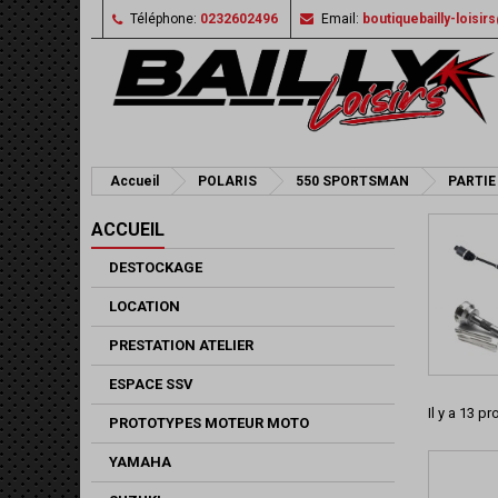
Téléphone:
0232602496
Email:
boutiquebailly-loisi
Accueil
POLARIS
550 SPORTSMAN
PARTIE
ACCUEIL
DESTOCKAGE
LOCATION
PRESTATION ATELIER
ESPACE SSV
Il y a 13 pr
PROTOTYPES MOTEUR MOTO
YAMAHA