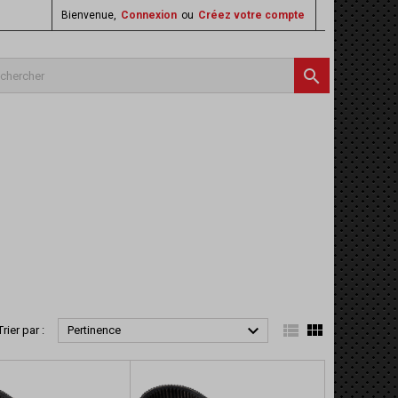
Bienvenue,
Connexion
ou
Créez votre compte




Trier par :
Pertinence