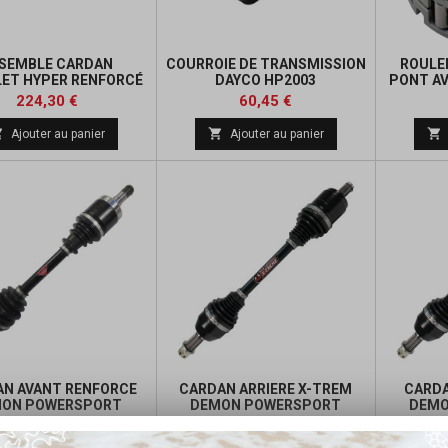
SEMBLE CARDAN
COURROIE DE TRANSMISSION
ROULE
ET HYPER RENFORCÉ
DAYCO HP2003
PONT AV
OOSE POLARIS
Prix
Prix
Prix
Prix
224,30 €
60,45 €
de
de



Ajouter au panier
Ajouter au panier
base
base
N AVANT RENFORCE
CARDAN ARRIERE X-TREM
CARDA
ON POWERSPORT
DEMON POWERSPORT
DEMO
Prix
Prix
Prix
Prix
234,40 €
484,82 €