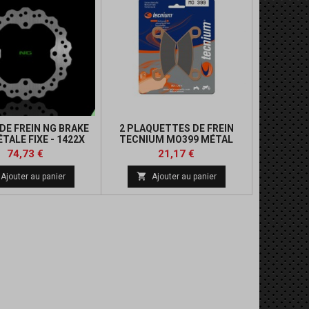
DE FREIN NG BRAKE
2 PLAQUETTES DE FREIN
ÉTALE FIXE - 1422X
TECNIUM MO399 MÉTAL
FRITTÉ
Prix
Prix
Prix
Prix
74,73 €
21,17 €
de
de

Ajouter au panier
Ajouter au panier
base
base