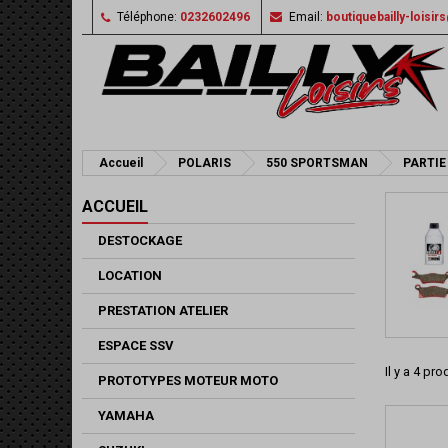
Téléphone:
0232602496
Email:
boutiquebailly-loisi
Accueil
POLARIS
550 SPORTSMAN
PARTIE
ACCUEIL
DESTOCKAGE
LOCATION
PRESTATION ATELIER
ESPACE SSV
Il y a 4 pro
PROTOTYPES MOTEUR MOTO
YAMAHA