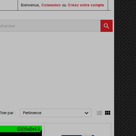
Bienvenue,
Connexion
ou
Créez votre compte




Trier par :
Pertinence