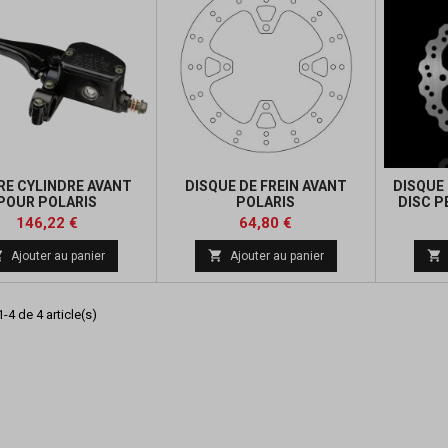
RE CYLINDRE AVANT
DISQUE DE FREIN AVANT
DISQUE 
POUR POLARIS
POLARIS
DISC P
Prix
Prix
Prix
Prix
146,22 €
64,80 €
de
de



Ajouter au panier
Ajouter au panier
base
base
-4 de 4 article(s)