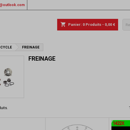
rs@outlook.com
shopping_cart
Panier:
0
Produits - 0,00 €
 CYCLE
FREINAGE
FREINAGE
duits.