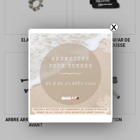
X
ELARGISSEUR
AMORTISSEUR AV/AR DE
DIRECTION,HOUSSE
ARBRE ARRIÈRE ET TRIANGLE
KIT RÉPARATION
AVANT