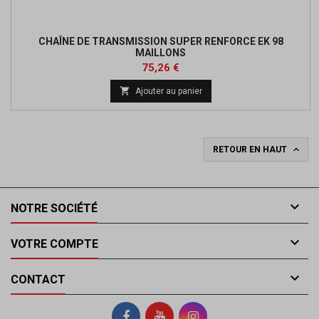
CHAÎNE DE TRANSMISSION SUPER RENFORCE EK 98
MAILLONS
Prix
Prix
75,26 €
de

Ajouter au panier
base

RETOUR EN HAUT

NOTRE SOCIÉTÉ

VOTRE COMPTE

CONTACT