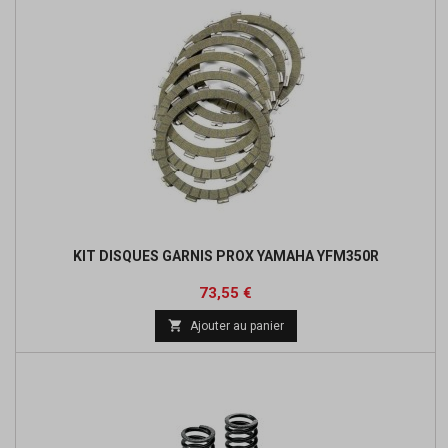
KIT DISQUES GARNIS PROX YAMAHA YFM350R
Prix
Prix
73,55 €
de

Ajouter au panier
base