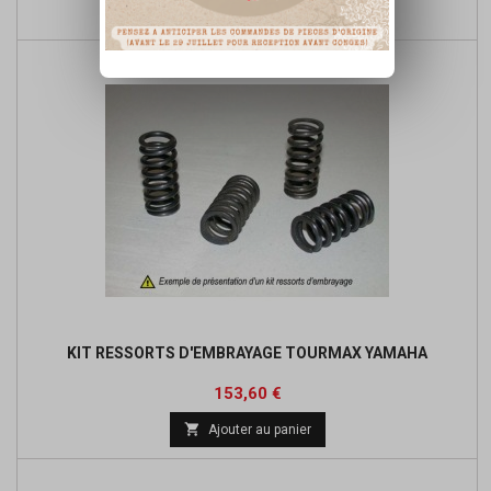
de

Ajouter au panier
base
KIT RESSORTS D'EMBRAYAGE TOURMAX YAMAHA
Prix
Prix
153,60 €
de

Ajouter au panier
base