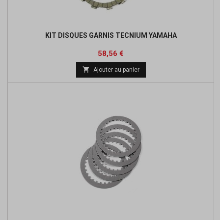
KIT DISQUES GARNIS TECNIUM YAMAHA
Prix
Prix
58,56 €
de

Ajouter au panier
base