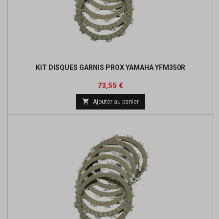
KIT DISQUES GARNIS PROX YAMAHA YFM350R
Prix
Prix
73,55 €
de

Ajouter au panier
base