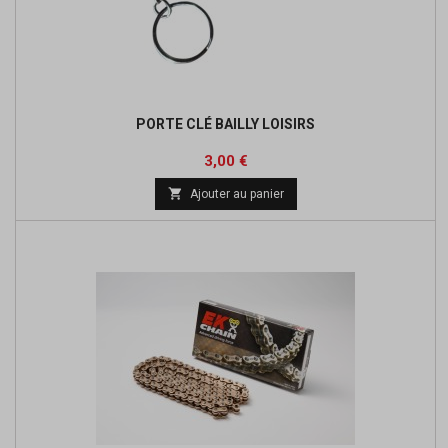
PORTE CLÉ BAILLY LOISIRS
Prix
3,00 €

Ajouter au panier