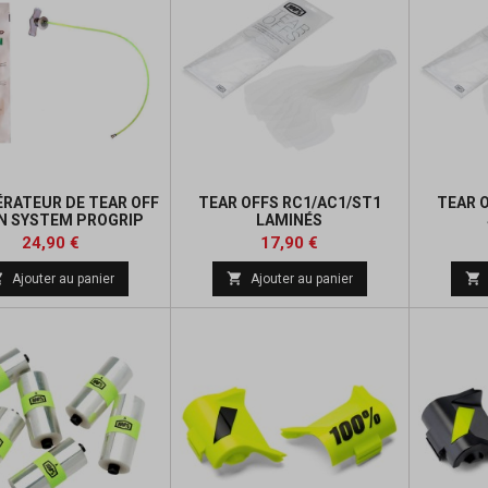
RATEUR DE TEAR OFF
TEAR OFFS RC1/AC1/ST1
TEAR 
N SYSTEM PROGRIP
LAMINÉS
UNIVERSEL
Prix
Prix
24,90 €
17,90 €



Ajouter au panier
Ajouter au panier