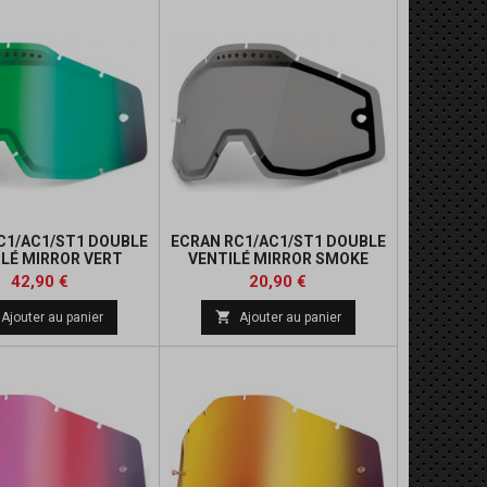
C1/AC1/ST1 DOUBLE
ECRAN RC1/AC1/ST1 DOUBLE
ILÉ MIRROR VERT
VENTILÉ MIRROR SMOKE
Prix
Prix
42,90 €
20,90 €

Ajouter au panier
Ajouter au panier