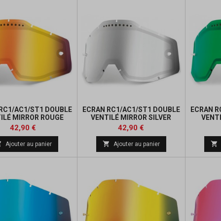
RC1/AC1/ST1 DOUBLE
ECRAN RC1/AC1/ST1 DOUBLE
ECRAN R
ILÉ MIRROR ROUGE
VENTILÉ MIRROR SILVER
VENT
Prix
Prix
42,90 €
42,90 €



Ajouter au panier
Ajouter au panier