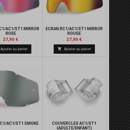
C1/AC1/ST1 MIRROR
ECRAN RC1/AC1/ST1 MIRROR
ROSE
ROUGE
Prix
Prix
27,90 €
27,90 €

Ajouter au panier
Ajouter au panier
C1/AC1/ST1 SMOKE
COUVERCLES AC1/ST1
(ADULTE/ENFANT)