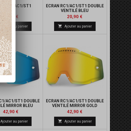
N RC1/AC1/ST1
ECRAN RC1/AC1/ST1 DOUBLE
VENTILÉ BLEU
Prix
Prix
20,90 €
20,90 €

Ajouter au panier
Ajouter au panier
C1/AC1/ST1 DOUBLE
ECRAN RC1/AC1/ST1 DOUBLE
ILÉ MIRROR BLEU
VENTILÉ MIRROR GOLD
Prix
Prix
42,90 €
42,90 €

Ajouter au panier
Ajouter au panier