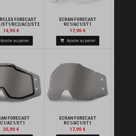
RCLES FORECAST
ECRAN FORECAST
1/ST1/RC2/AC2/ST2
RC1/AC1/ST1
Prix
Prix
14,90 €
17,90 €

Ajouter au panier
Ajouter au panier
RAN FORECAST
ECRAN FORECAST
C1/AC1/ST1
RC1/AC1/ST1
Prix
Prix
25,90 €
17,90 €