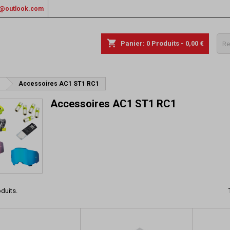
rs@outlook.com
shopping_cart
Panier:
0
Produits - 0,00 €
%
Accessoires AC1 ST1 RC1
Accessoires AC1 ST1 RC1
oduits.