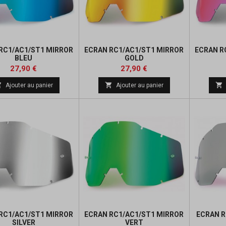
RC1/AC1/ST1 MIRROR
ECRAN RC1/AC1/ST1 MIRROR
ECRAN R
BLEU
GOLD
Prix
Prix
27,90 €
27,90 €



Ajouter au panier
Ajouter au panier
RC1/AC1/ST1 MIRROR
ECRAN RC1/AC1/ST1 MIRROR
ECRAN R
SILVER
VERT