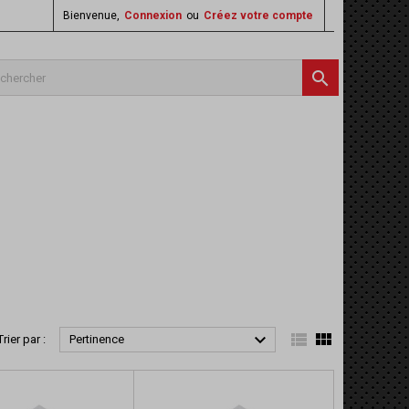
Bienvenue,
Connexion
ou
Créez votre compte




Trier par :
Pertinence