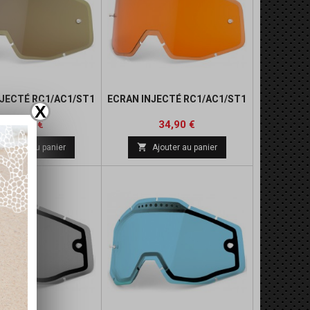
NJECTÉ RC1/AC1/ST1
ECRAN INJECTÉ RC1/AC1/ST1
X
Prix
Prix
34,90 €
34,90 €

Ajouter au panier
Ajouter au panier