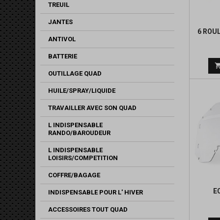
TREUIL
JANTES
6 ROU
ANTIVOL
RC1/A
(
BATTERIE
OUTILLAGE QUAD
HUILE/SPRAY/LIQUIDE
TRAVAILLER AVEC SON QUAD
L INDISPENSABLE
RANDO/BAROUDEUR
L INDISPENSABLE
LOISIRS/COMPETITION
COFFRE/BAGAGE
E
INDISPENSABLE POUR L' HIVER
ACCESSOIRES TOUT QUAD