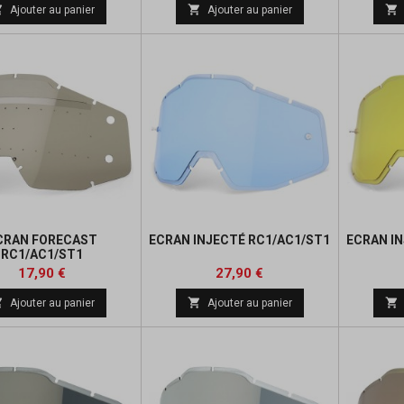



Ajouter au panier
Ajouter au panier
CRAN FORECAST
ECRAN INJECTÉ RC1/AC1/ST1
ECRAN I
RC1/AC1/ST1
Prix
Prix
17,90 €
27,90 €



Ajouter au panier
Ajouter au panier