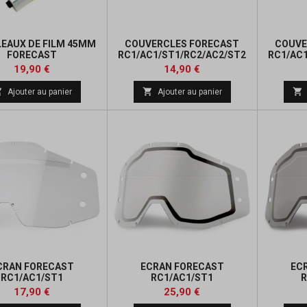
LEAUX DE FILM 45MM
COUVERCLES FORECAST
COUVE
FORECAST
RC1/AC1/ST1/RC2/AC2/ST2
RC1/AC
C1/ST1/RC2/AC2/ST2
Prix
Prix
19,90 €
14,90 €
ADULTE/ENFANT)



Ajouter au panier
Ajouter au panier
CRAN FORECAST
ECRAN FORECAST
EC
RC1/AC1/ST1
RC1/AC1/ST1
R
Prix
Prix
17,90 €
25,90 €