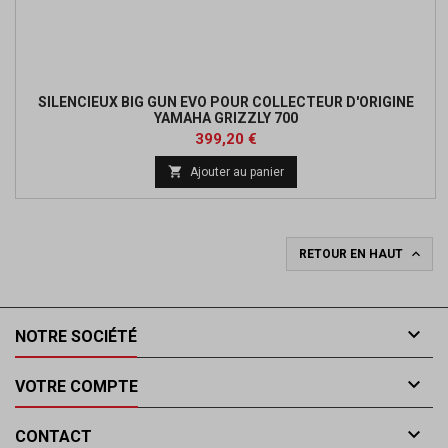
SILENCIEUX BIG GUN EVO POUR COLLECTEUR D'ORIGINE
YAMAHA GRIZZLY 700
Prix
Prix
399,20 €
de

Ajouter au panier
base

RETOUR EN HAUT

NOTRE SOCIÉTÉ

VOTRE COMPTE

CONTACT