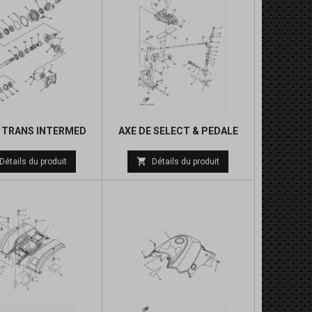
 TRANS INTERMED
AXE DE SELECT & PEDALE
Prix
Prix

Détails du produit
Détails du produit
de
de
base
base