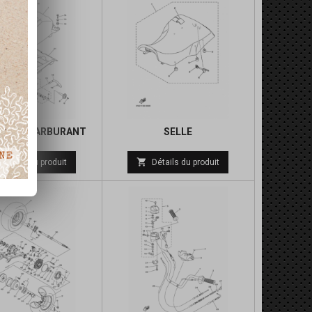
OIR A CARBURANT
SELLE
Prix
Prix

Détails du produit
Détails du produit
de
de
base
base