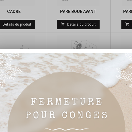
CADRE
PARE BOUE AVANT
PAR
Prix



Détails du produit
Détails du produit
de
base
BRAS ARRIERE
ARBRE DE TRANSMISSION
DIFF
Prix
Prix



Détails du produit
Détails du produit
de
de
base
base