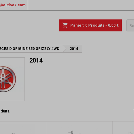
rs@outlook.com
shopping_cart
Panier:
0
Produits - 0,00 €
ECES D ORIGINE 350 GRIZZLY 4WD
2014
2014
oduits.