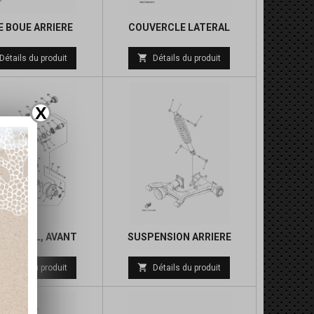
E BOUE ARRIERE
COUVERCLE LATERAL

Détails du produit
Détails du produit
X
ERENTIEL, AVANT
SUSPENSION ARRIERE
Prix
Prix

Détails du produit
Détails du produit
de
de
base
base