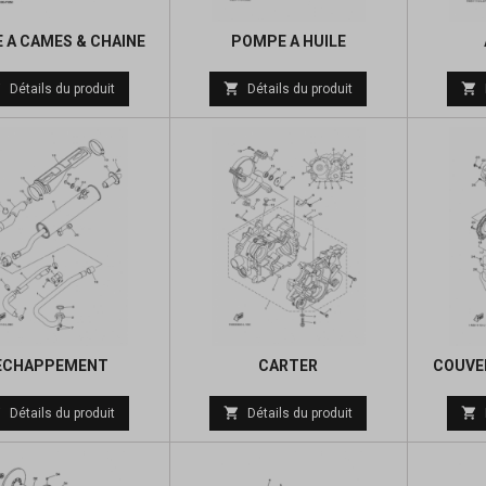
 A CAMES & CHAINE
POMPE A HUILE
Prix
Prix



Détails du produit
Détails du produit
de
de
base
base
ECHAPPEMENT
CARTER
COUVER
Prix
Prix



Détails du produit
Détails du produit
de
de
base
base