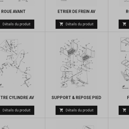
ROUE AVANT
ETRIER DE FREIN AV
R
Prix
Prix



Détails du produit
Détails du produit
de
de
base
base
TRE CYLINDRE AV
SUPPORT & REPOSE PIED
Prix
Prix



Détails du produit
Détails du produit
de
de
base
base