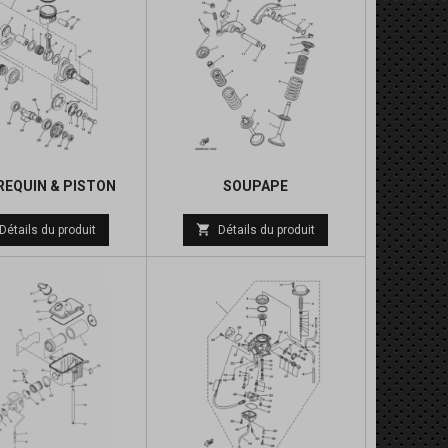
REQUIN & PISTON
SOUPAPE
Prix
Prix

Détails du produit
Détails du produit
de
de
base
base