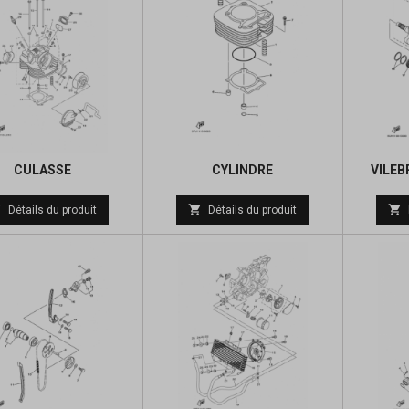
CULASSE
CYLINDRE
VILEB
Prix



Détails du produit
Détails du produit
de
base