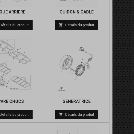
OUE ARRIERE
GUIDON & CABLE
Prix
Prix

Détails du produit
Détails du produit
de
de
base
base
PARE CHOCS
GENERATRICE
Prix
Prix

Détails du produit
Détails du produit
de
de
base
base