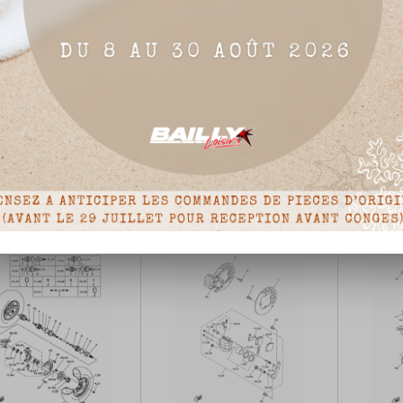
NSION AVANT & ROUE
DIRECTION
RESERV
Prix
Prix



Détails du produit
Détails du produit
de
de
base
base