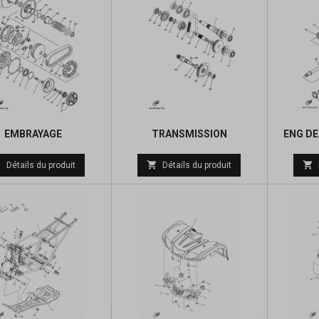
EMBRAYAGE
TRANSMISSION
ENG DE
Prix
Prix



Détails du produit
Détails du produit
de
de
base
base