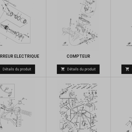
RREUR ELECTRIQUE
COMPTEUR
Prix
Prix



Détails du produit
Détails du produit
de
de
base
base