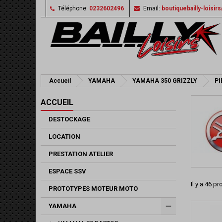
Téléphone:
0232602496
Email:
boutiquebailly-loisi
Accueil
YAMAHA
YAMAHA 350 GRIZZLY
PI
ACCUEIL
DESTOCKAGE
LOCATION
PRESTATION ATELIER
ESPACE SSV
Il y a 46 pr
PROTOTYPES MOTEUR MOTO
YAMAHA