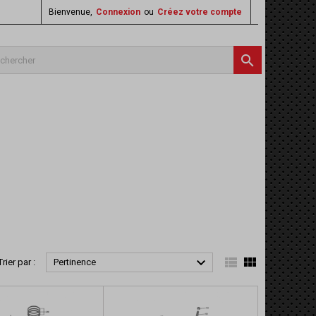
Bienvenue,
Connexion
ou
Créez votre compte




Trier par :
Pertinence