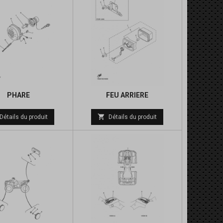
PHARE
FEU ARRIERE
Prix
Prix

Détails du produit
Détails du produit
de
de
base
base