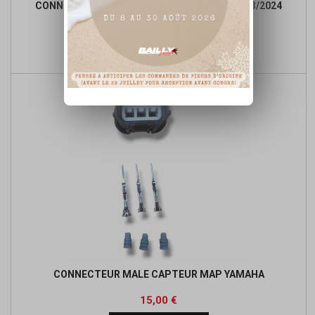
CONNECTEUR DE RÉGULATEUR MALE YZF 2023/2024
Prix
15,00 €

Ajouter au panier
CONNECTEUR MALE CAPTEUR MAP YAMAHA
Prix
15,00 €