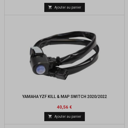
de

Ajouter au panier
base
YAMAHA YZF KILL & MAP SWITCH 2020/2022
Prix
40,56 €

Ajouter au panier