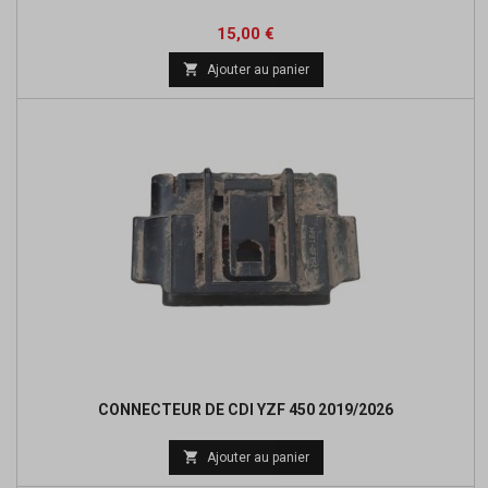
Prix
15,00 €

Ajouter au panier
CONNECTEUR DE CDI YZF 450 2019/2026

Ajouter au panier