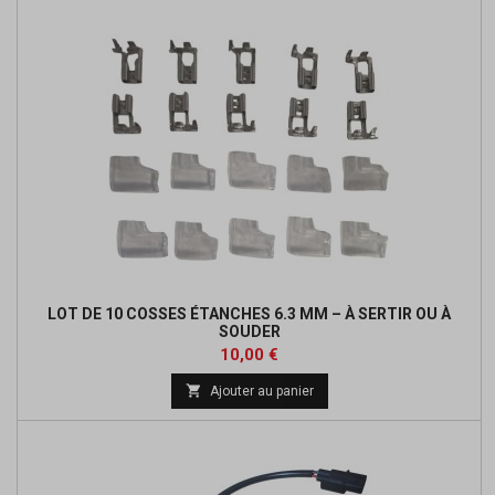
LOT DE 10 COSSES ÉTANCHES 6.3 MM – À SERTIR OU À
SOUDER
Prix
10,00 €

Ajouter au panier