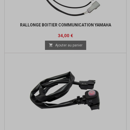
RALLONGE BOITIER COMMUNICATION YAMAHA
Prix
34,00 €

Ajouter au panier