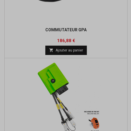
COMMUTATEUR GPA
Prix
186,88 €

Ajouter au panier