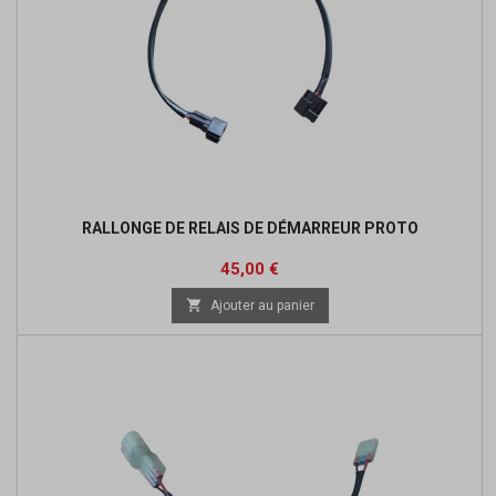
RALLONGE DE RELAIS DE DÉMARREUR PROTO
Prix
45,00 €

Ajouter au panier