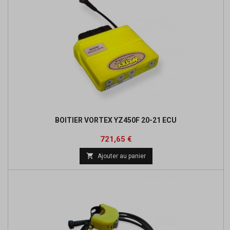
BOITIER VORTEX YZ450F 20-21 ECU
Prix
Prix
721,65 €
de

Ajouter au panier
base