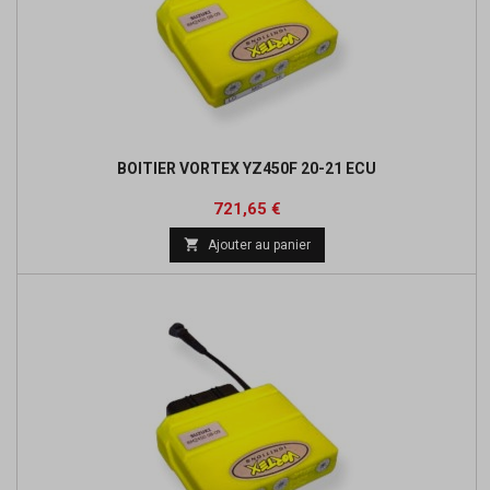
BOITIER VORTEX YZ450F 20-21 ECU
Prix
Prix
721,65 €
de

Ajouter au panier
base