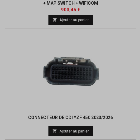
+ MAP SWITCH + WIFICOM
Prix
Prix
903,45 €
de

Ajouter au panier
base
CONNECTEUR DE CDI YZF 450 2023/2026

Ajouter au panier