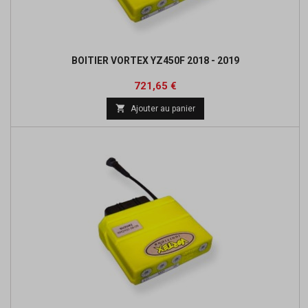
BOITIER VORTEX YZ450F 2018 - 2019
Prix
Prix
721,65 €
de

Ajouter au panier
base