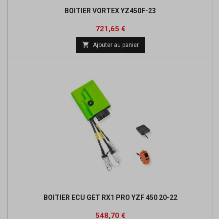
BOITIER VORTEX YZ450F-23
Prix
Prix
721,65 €
de

Ajouter au panier
base
BOITIER ECU GET RX1 PRO YZF 450 20-22
Prix
Prix
548,70 €