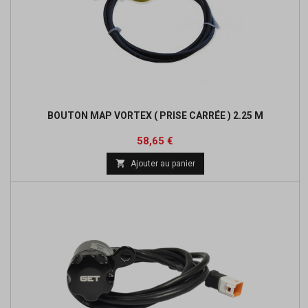
BOUTON MAP VORTEX ( PRISE CARRÉE ) 2.25 M
Prix
Prix
58,65 €
de

Ajouter au panier
base