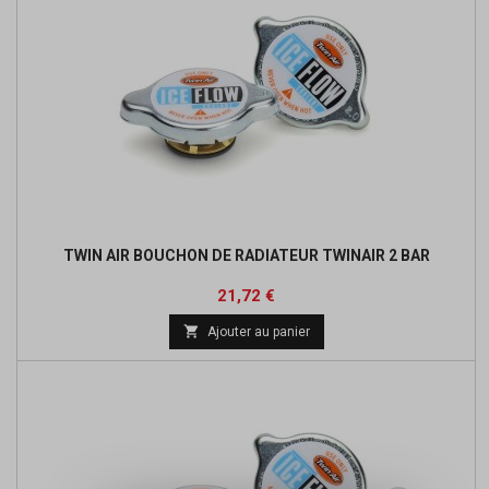
TWIN AIR BOUCHON DE RADIATEUR TWINAIR 2 BAR
Prix
Prix
21,72 €
de

Ajouter au panier
base