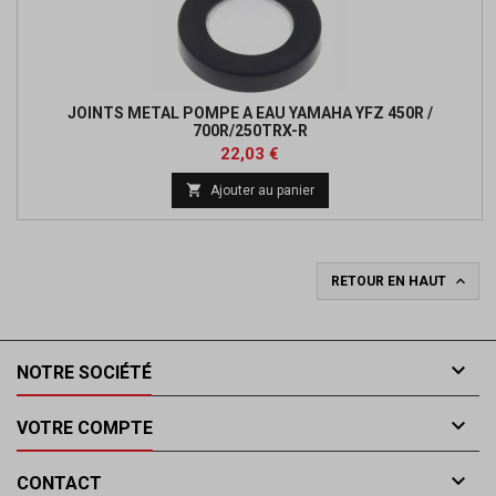
JOINTS METAL POMPE A EAU YAMAHA YFZ 450R /
700R/250TRX-R
Prix
Prix
22,03 €
de

Ajouter au panier
base

RETOUR EN HAUT

NOTRE SOCIÉTÉ

VOTRE COMPTE

CONTACT