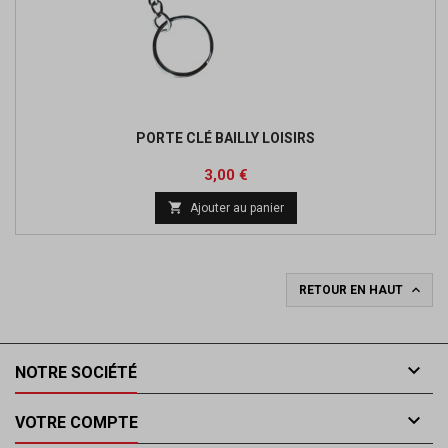
PORTE CLÉ BAILLY LOISIRS
Prix
3,00 €

Ajouter au panier

RETOUR EN HAUT

NOTRE SOCIÉTÉ

VOTRE COMPTE