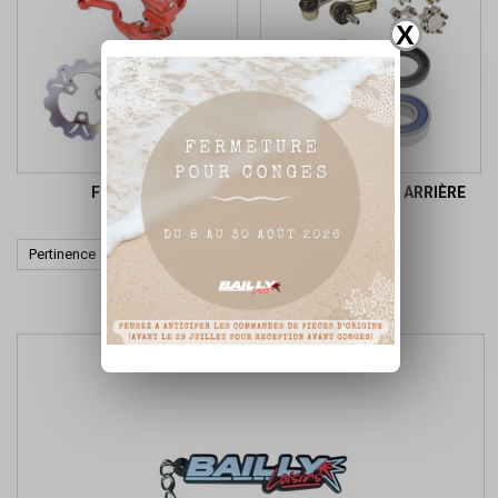
X
FREINAGE
TRAIN AVANT ET ARRIÈRE

Pertinence
Affichage 1-1 de 1 article(s)