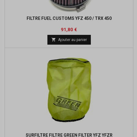
FILTRE FUEL CUSTOMS YFZ 450 / TRX 450
Prix
Prix
91,80 €
de

Ajouter au panier
base
SURFILTRE FILTRE GREEN FILTER YFZ YFZR