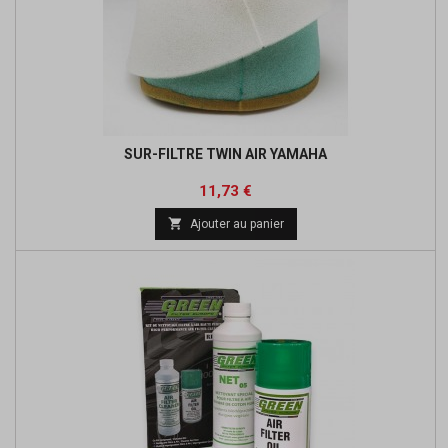
SUR-FILTRE TWIN AIR YAMAHA
Prix
Prix
11,73 €
de

Ajouter au panier
base