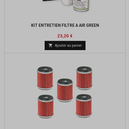
KIT ENTRETIEN FILTRE A AIR GREEN
Prix
Prix
23,20 €
de

Ajouter au panier
base