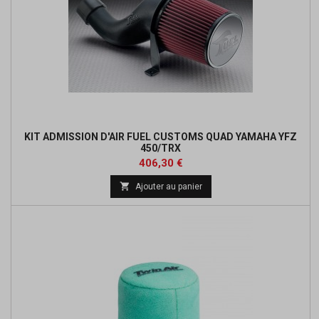
KIT ADMISSION D'AIR FUEL CUSTOMS QUAD YAMAHA YFZ
450/TRX
Prix
Prix
406,30 €
de

Ajouter au panier
base