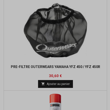
PRE-FILTRE OUTERWEARS YAMAHA YFZ 450 / YFZ 450R
Prix
Prix
30,60 €
de

Ajouter au panier
base