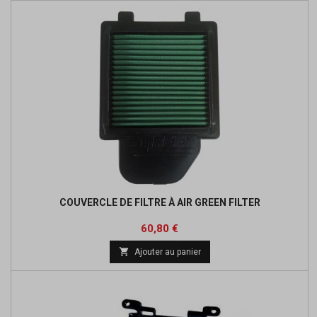
COUVERCLE DE FILTRE À AIR GREEN FILTER
Prix
Prix
60,80 €
de

Ajouter au panier
base