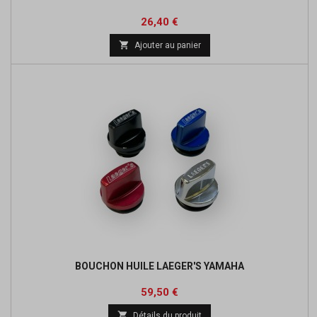
Prix
Prix
26,40 €
de

Ajouter au panier
base
BOUCHON HUILE LAEGER'S YAMAHA
Prix
Prix
59,50 €
de

Détails du produit