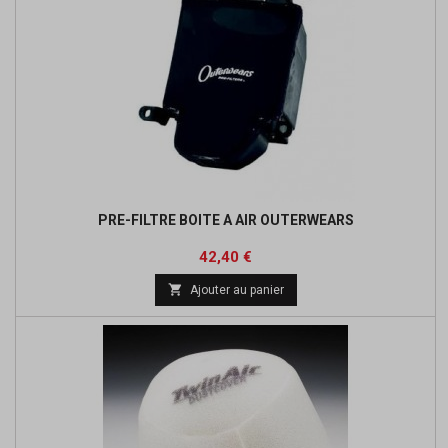
PRE-FILTRE BOITE A AIR OUTERWEARS
Prix
Prix
42,40 €
de

Ajouter au panier
base