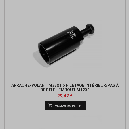
base
ARRACHE-VOLANT M33X1,5 FILETAGE INTÉRIEUR/PAS À
DROITE - EMBOUT M12X1
Prix
29,47 €

Ajouter au panier