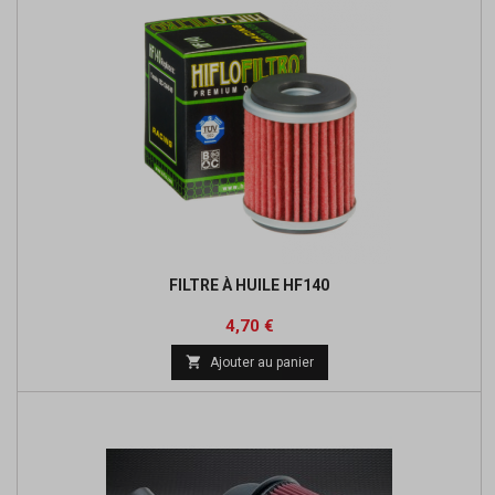
FILTRE À HUILE HF140
Prix
Prix
4,70 €
de

Ajouter au panier
base