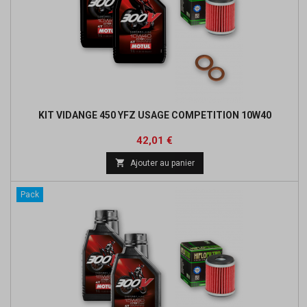
KIT VIDANGE 450 YFZ USAGE COMPETITION 10W40
Prix
Prix
42,01 €
de

Ajouter au panier
base
Pack