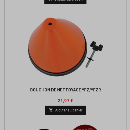
base
BOUCHON DE NETTOYAGE YFZ/YFZR
Prix
21,97 €

Ajouter au panier