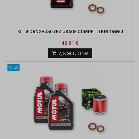
KIT VIDANGE 450 YFZ USAGE COMPETITION 15W60
Prix
Prix
42,01 €
de

Ajouter au panier
base
Pack