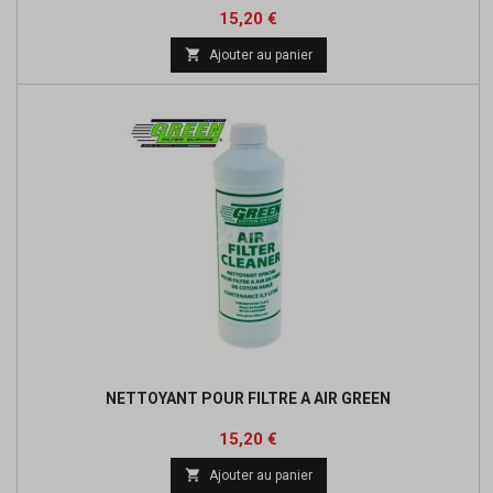
Prix
Prix
15,20 €
de

Ajouter au panier
base
NETTOYANT POUR FILTRE A AIR GREEN
Prix
Prix
15,20 €
de

Ajouter au panier