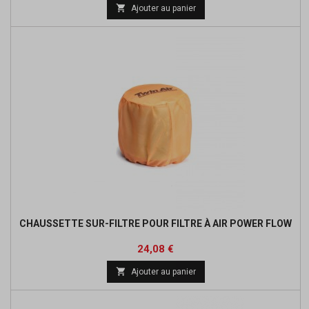
de

Ajouter au panier
base
CHAUSSETTE SUR-FILTRE POUR FILTRE À AIR POWER FLOW
Prix
Prix
24,08 €
de

Ajouter au panier
base