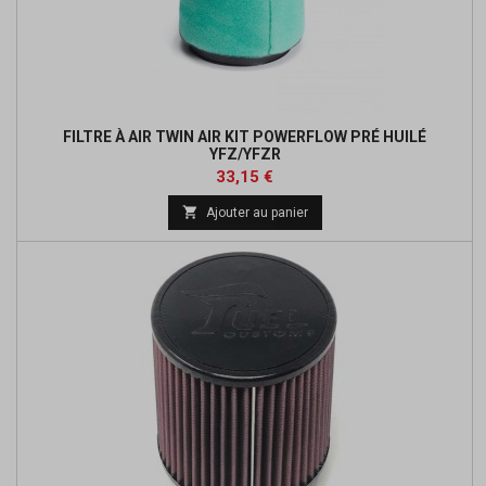
FILTRE À AIR TWIN AIR KIT POWERFLOW PRÉ HUILÉ
YFZ/YFZR
Prix
Prix
33,15 €
de

Ajouter au panier
base