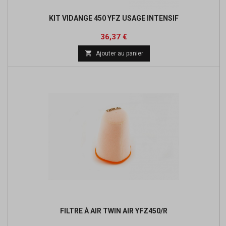
KIT VIDANGE 450 YFZ USAGE INTENSIF
Prix
Prix
36,37 €
de

Ajouter au panier
base
FILTRE À AIR TWIN AIR YFZ450/R