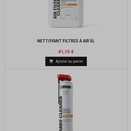
NETTOYANT FILTRES À AIR 5L
Prix
Prix
41,15 €
de

Ajouter au panier
base