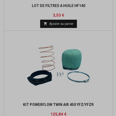
LOT DE FILTRES A HUILE HF140
Prix
Prix
3,53 €
de

Ajouter au panier
base
KIT POWERFLOW TWIN AIR 450 YFZ/YFZR
Prix
Prix
125,84 €