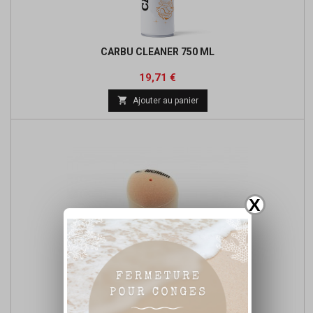
CARBU CLEANER 750 ML
Prix
Prix
19,71 €
de

Ajouter au panier
base
X