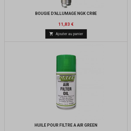
BOUGIE D'ALLUMAGE NGK CR8E
Prix
Prix
11,83 €
de

Ajouter au panier
base
HUILE POUR FILTRE A AIR GREEN