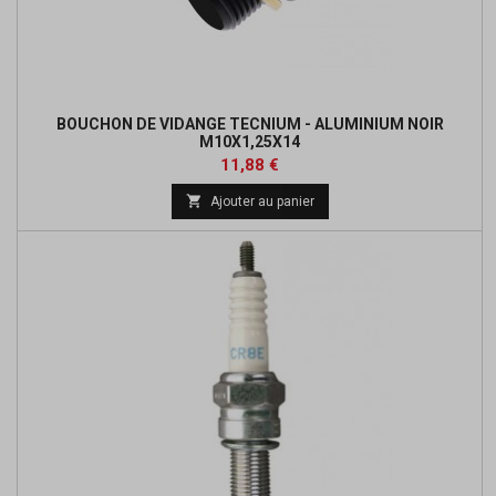
BOUCHON DE VIDANGE TECNIUM - ALUMINIUM NOIR
M10X1,25X14
Prix
Prix
11,88 €
de

Ajouter au panier
base