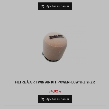
de

Ajouter au panier
base
FILTRE À AIR TWIN AIR KIT POWERFLOW YFZ YFZR
Prix
Prix
34,02 €
de

Ajouter au panier
base