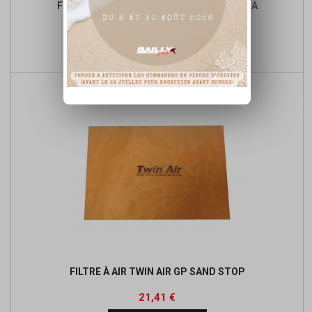
FILTRE À AIR TECNIUM STANDARD YAMAHA
Prix
Prix
11,09 €
de

Ajouter au panier
base
FILTRE À AIR TWIN AIR GP SAND STOP
Prix
Prix
21,41 €