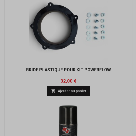
BRIDE PLASTIQUE POUR KIT POWERFLOW
Prix
32,00 €

Ajouter au panier