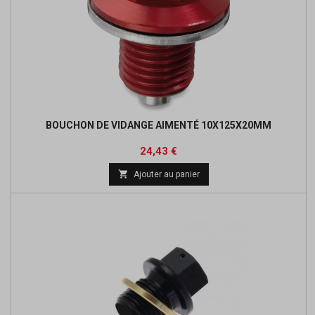
BOUCHON DE VIDANGE AIMENTÉ 10X125X20MM
Prix
Prix
24,43 €
de

Ajouter au panier
base