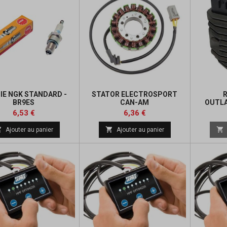
IE NGK STANDARD -
STATOR ELECTROSPORT
BR9ES
CAN-AM
OUTL
OUTLANDER/RENEGADE
Prix
Prix
Prix
Prix
6,53 €
6,36 €
de
de



Ajouter au panier
Ajouter au panier
base
base