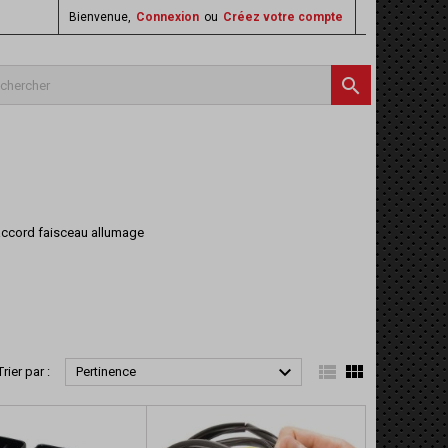
Bienvenue,
Connexion
ou
Créez votre compte

,raccord faisceau allumage



Trier par :
Pertinence