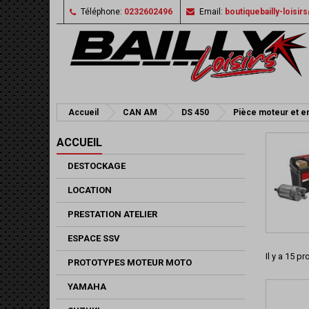
Téléphone:
0232602496
Email:
boutiquebailly-loisi
Accueil
CAN AM
DS 450
Pièce moteur et en
ACCUEIL
DESTOCKAGE
LOCATION
PRESTATION ATELIER
ESPACE SSV
Il y a 15 pr
PROTOTYPES MOTEUR MOTO
YAMAHA