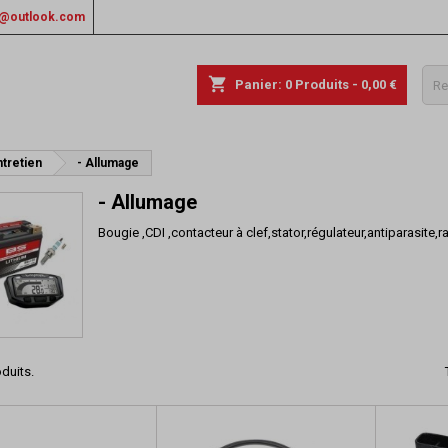
rs@outlook.com
shopping_cart
Panier:
0
Produits - 0,00 €
tretien
- Allumage
- Allumage
Bougie ,CDI ,contacteur à clef,stator,régulateur,antiparasite
oduits.