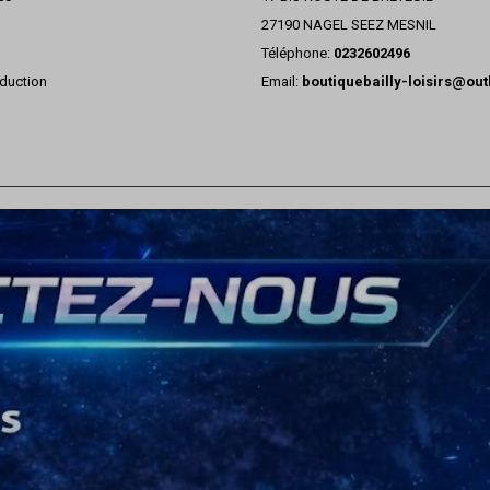
27190 NAGEL SEEZ MESNIL
Téléphone:
0232602496
duction
Email:
boutiquebailly-loisirs@ou