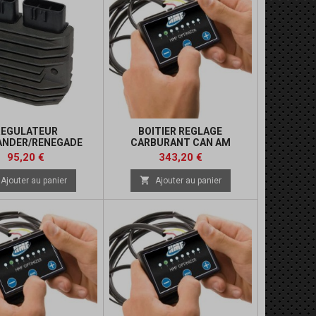
REGULATEUR
BOITIER REGLAGE
ANDER/RENEGADE
CARBURANT CAN AM
Prix
Prix
Prix
Prix
95,20 €
343,20 €
de
de

Ajouter au panier
Ajouter au panier
base
base