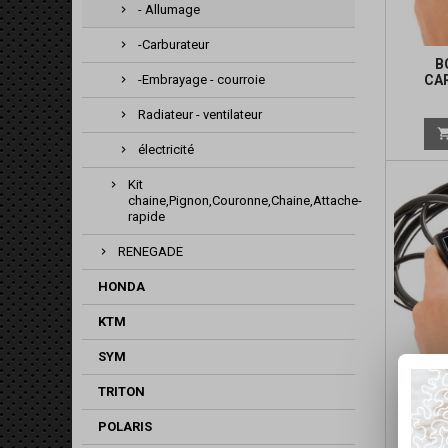
- Allumage
-Carburateur
B
CA
-Embrayage - courroie
Radiateur - ventilateur
électricité
Kit
chaine,Pignon,Couronne,Chaine,Attache-
rapide
RENEGADE
HONDA
KTM
SYM
B
TRITON
CA
POLARIS