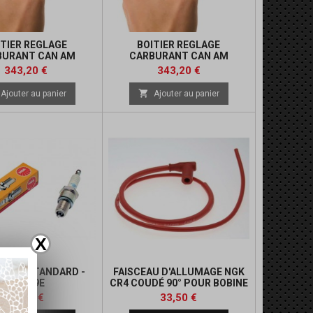
ITIER REGLAGE
BOITIER REGLAGE
BURANT CAN AM
CARBURANT CAN AM
Prix
Prix
Prix
Prix
343,20 €
343,20 €
de
de

Ajouter au panier
Ajouter au panier
base
base
X
E NGK STANDARD -
FAISCEAU D'ALLUMAGE NGK
DCPR9E
CR4 COUDÉ 90° POUR BOBINE
AVEC OLIVE
Prix
Prix
Prix
Prix
13,63 €
33,50 €