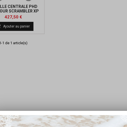
LLE CENTRALE PHD
OUR SCRAMBLER XP
00 S ( 2020 ET + )
Prix
Prix
427,50 €
de

Ajouter au panier
base
-1 de 1 article(s)