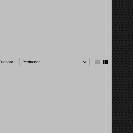



Trier par :
Pertinence