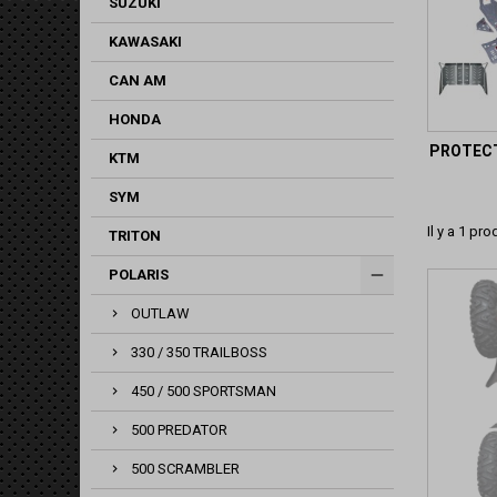
SUZUKI
KAWASAKI
CAN AM
HONDA
PROTECT
KTM
SYM
Il y a 1 prod
TRITON
POLARIS
OUTLAW
330 / 350 TRAILBOSS
450 / 500 SPORTSMAN
500 PREDATOR
500 SCRAMBLER