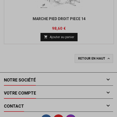
MARCHE PIED DROIT PIECE 14
Prix
Prix
98,60 €
de

Ajouter au panier
base

RETOUR EN HAUT

NOTRE SOCIÉTÉ

VOTRE COMPTE

CONTACT