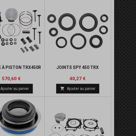
 À PISTON TRX450R
JOINTS SPY 450 TRX
Prix
Prix
Prix
Prix
570,60 €
40,27 €
de
de

Ajouter au panier
Ajouter au panier
base
base