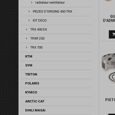
radiateur-ventilateur
PIECES D'ORIGINE 450 TRX
GU
D’ADM
KIT DECO
TRX 400 EX
TRXR 250
TRX 700
KTM
SYM
TRITON
POLARIS
KYMCO
PIST
ARCTIC CAT
DINLI MASAI