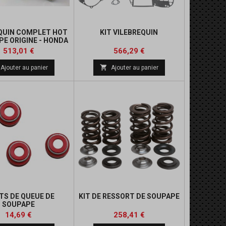
QUIN COMPLET HOT
KIT VILEBREQUIN
PE ORIGINE - HONDA
TRX450R
Prix
Prix
Prix
513,01 €
566,29 €
de

Ajouter au panier
Ajouter au panier
base
TS DE QUEUE DE
KIT DE RESSORT DE SOUPAPE
SOUPAPE
Prix
Prix
Prix
Prix
14,69 €
258,41 €