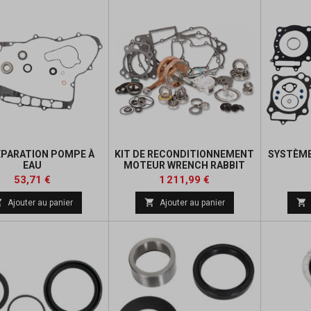
ÉPARATION POMPE À
KIT DE RECONDITIONNEMENT
SYSTÈME
EAU
MOTEUR WRENCH RABBIT
Prix
Prix
Prix
Prix
53,71 €
1 211,99 €
de
de



Ajouter au panier
Ajouter au panier
base
base