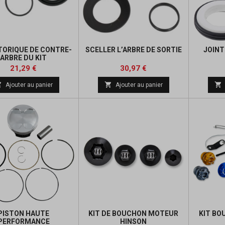
TORIQUE DE CONTRE-
SCELLER L’ARBRE DE SORTIE
JOINT
ARBRE DU KIT
Prix
Prix
Prix
Prix
21,29 €
30,97 €
de
de



Ajouter au panier
Ajouter au panier
base
base
PISTON HAUTE
KIT DE BOUCHON MOTEUR
KIT BO
PERFORMANCE
HINSON