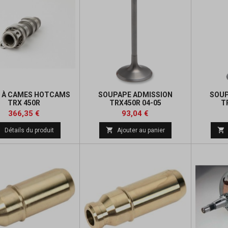
 À CAMES HOTCAMS
SOUPAPE ADMISSION
SOUP
TRX 450R
TRX450R 04-05
T
Prix
Prix
Prix
Prix
366,35 €
93,04 €
de
de



Détails du produit
Ajouter au panier
base
base