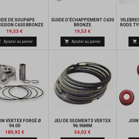
IDE DE SOUPAPE
GUIDE D’ÉCHAPPEMENT C630
VILEBRE
ISSION C630 BRONZE
BRONZE
RODS TY
Prix
Prix
Prix
Prix
19,53 €
19,53 €
de
de



Ajouter au panier
Ajouter au panier
base
base
ON VERTEX FORGÉ Ø
JEU DE SEGMENTS VERTEX
JOIN
94.00
96.96MM
Prix
Prix
Prix
Prix
180,92 €
54,02 €