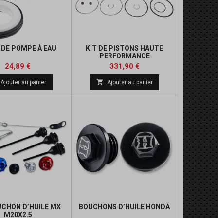
 DE POMPE À EAU
KIT DE PISTONS HAUTE
PERFORMANCE
Prix
Prix
Prix
Prix
24,89 €
331,90 €
de
de

Ajouter au panier
Ajouter au panier
base
base
UCHON D’HUILE MX
BOUCHONS D’HUILE HONDA
M20X2.5