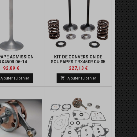
APE ADMISSION
KIT DE CONVERSION DE
RX450R 06-14
SOUPAPES TRX450R 04-05
Prix
Prix
Prix
Prix
92,89 €
227,13 €
de
de

Ajouter au panier
Ajouter au panier
base
base