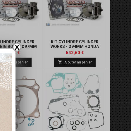
YLINDRE CYLINDER
KIT CYLINDRE CYLINDER
X
BIG BORE - Ø97MM
WORKS - Ø94MM HONDA
NDA TRX450R
TRX450R
Prix
Prix
Prix
Prix
660,92 €
542,60 €
de
de

Ajouter au panier
Ajouter au panier
base
base