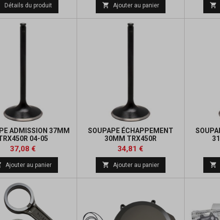
de
de



Détails du produit
Ajouter au panier
base
base
PE ADMISSION 37MM
SOUPAPE ÉCHAPPEMENT
SOUPA
TRX450R 04-05
30MM TRX450R
3
Prix
Prix
Prix
Prix
37,08 €
34,81 €
de
de



Ajouter au panier
Ajouter au panier
base
base