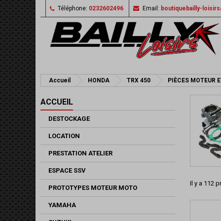
Téléphone:
0232602496
Email:
boutiquebailly-loisi
Accueil
HONDA
TRX 450
PIÈCES MOTEUR E
ACCUEIL
DESTOCKAGE
LOCATION
PRESTATION ATELIER
ESPACE SSV
Il y a 112 p
PROTOTYPES MOTEUR MOTO
YAMAHA