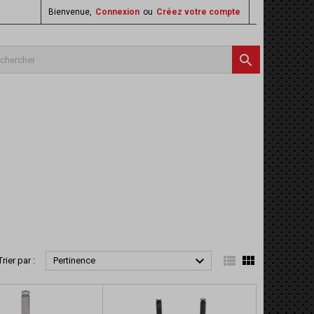
Bienvenue,
Connexion
ou
Créez votre compte




Trier par :
Pertinence