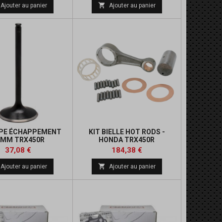
de
de

Ajouter au panier
Ajouter au panier
base
base
PE ÉCHAPPEMENT
KIT BIELLE HOT RODS -
1MM TRX450R
HONDA TRX450R
Prix
Prix
Prix
Prix
37,08 €
184,38 €
de
de

Ajouter au panier
Ajouter au panier
base
base