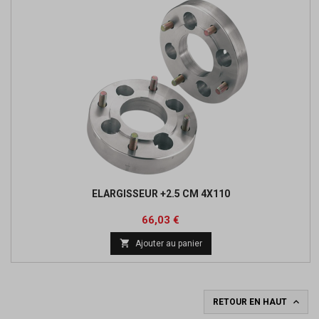
ELARGISSEUR +2.5 CM 4X110
Prix
Prix
66,03 €
de

Ajouter au panier
base

RETOUR EN HAUT