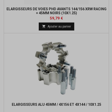
ELARGISSEURS DE VOIES PHD AVANTS 144/156 XRW RACING
+ 45MM NOIRS (10X1.25)
Prix
Prix
59,79 €
de

Ajouter au panier
base
ELARGISSEURS ALU 45MM / 4X156 ET 4X144 / 10X1.25