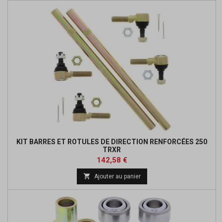
KIT BARRES ET ROTULES DE DIRECTION RENFORCÉES 250
TRXR
Prix
Prix
142,58 €
de

Ajouter au panier
base