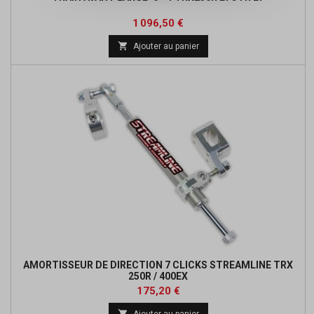
Prix
Prix
1 096,50 €
de

Ajouter au panier
base
AMORTISSEUR DE DIRECTION 7 CLICKS STREAMLINE TRX
250R / 400EX
Prix
Prix
175,20 €
de

Ajouter au panier