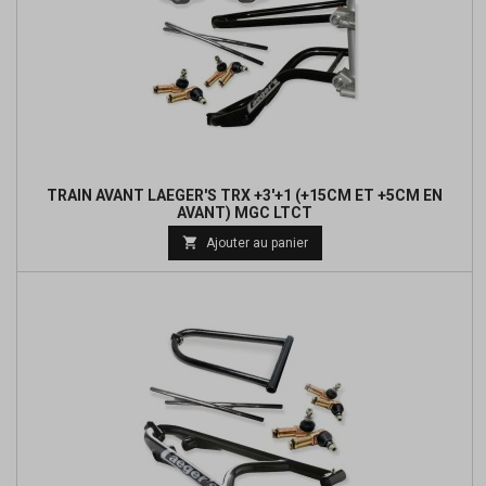
TRAIN AVANT LAEGER'S TRX +3'+1 (+15CM ET +5CM EN
AVANT) MGC LTCT
Prix

Ajouter au panier
de
base