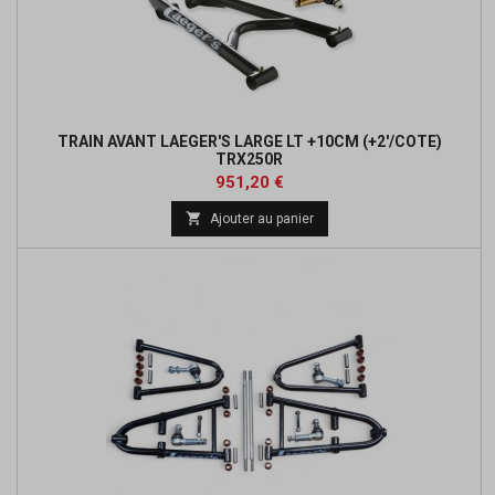
TRAIN AVANT LAEGER'S LARGE LT +10CM (+2'/COTE)
TRX250R
Prix
Prix
951,20 €
de

Ajouter au panier
base