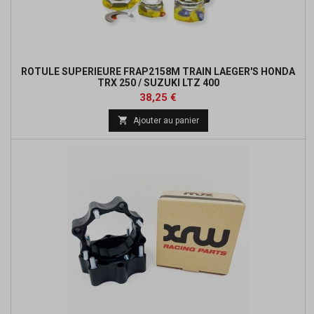
ROTULE SUPERIEURE FRAP2158M TRAIN LAEGER'S HONDA
TRX 250 / SUZUKI LTZ 400
Prix
Prix
38,25 €
de

Ajouter au panier
base