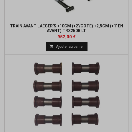
TRAIN AVANT LAEGER'S +10CM (+2'/COTE) +2,5CM (+1' EN
AVANT) TRX250R LT
Prix
Prix
952,00 €
de

Ajouter au panier
base