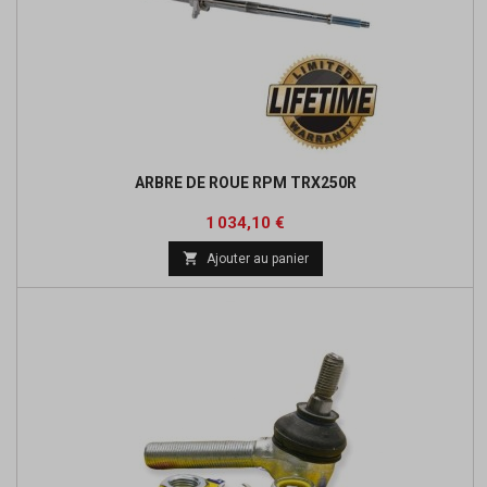
ARBRE DE ROUE RPM TRX250R
Prix
Prix
1 034,10 €
de

Ajouter au panier
base