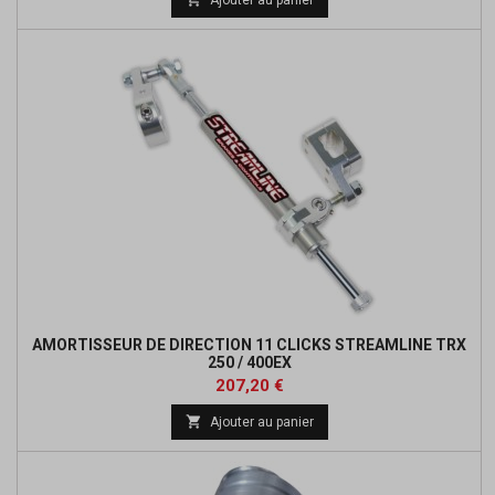
base
AMORTISSEUR DE DIRECTION 11 CLICKS STREAMLINE TRX
250 / 400EX
Prix
Prix
207,20 €
de

Ajouter au panier
base