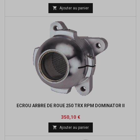
de

Ajouter au panier
base
ECROU ARBRE DE ROUE 250 TRX RPM DOMINATOR II
Prix
Prix
350,10 €
de

Ajouter au panier
base