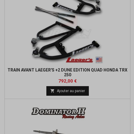
TRAIN AVANT LAEGER'S +2 DUNE EDITION QUAD HONDA TRX
250
Prix
Prix
792,00 €
de

Ajouter au panier
base