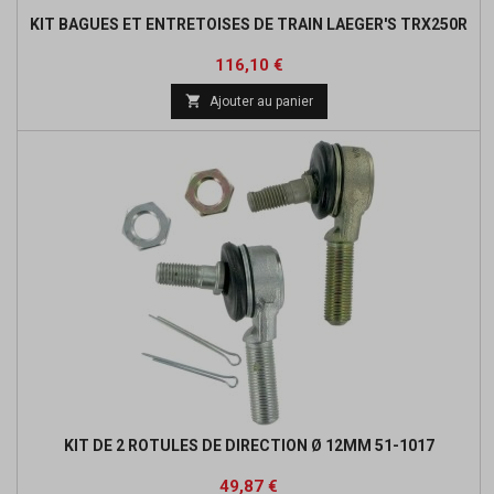
KIT BAGUES ET ENTRETOISES DE TRAIN LAEGER'S TRX250R
Prix
Prix
116,10 €
de

Ajouter au panier
base
KIT DE 2 ROTULES DE DIRECTION Ø 12MM 51-1017
Prix
Prix
49,87 €