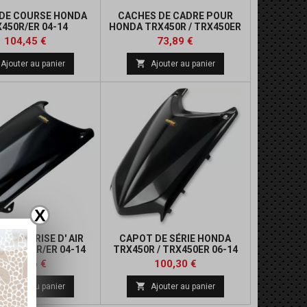
DE COURSE HONDA
CACHES DE CADRE POUR
450R/ER 04-14
HONDA TRX450R / TRX450ER
04-14
Prix
Prix
Prix
Prix
104,45 €
73,89 €
de
de

Ajouter au panier
Ajouter au panier
base
base
X
AVEC PRISE D' AIR
CAPOT DE SÉRIE HONDA
TRX450R/ER 04-14
TRX450R / TRX450ER 06-14
Prix
Prix
Prix
Prix
106,46 €
100,30 €
de
de

Ajouter au panier
Ajouter au panier
base
base