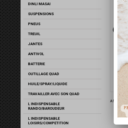
DINLI MASAI
SUSPENSIONS
PNEUS
TREUIL
JANTES
ANTIVOL
BATTERIE
GAR
COU
TRX
OUTILLAGE QUAD
HUILE/SPRAY/LIQUIDE
TRAVAILLER AVEC SON QUAD
Affichage 1
L INDISPENSABLE
RANDO/BAROUDEUR
L INDISPENSABLE
LOISIRS/COMPETITION