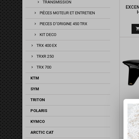
TRANSMISSION
EXCEN
PIÈCES MOTEUR ET ENTRETIEN
PIECES D'ORIGINE 450 TRX
KIT DECO
TRX 400 EX
TRXR 250
TRX 700
KTM
SYM
TRITON
PLAS
POLARIS
P
KYMCO
ARCTIC CAT