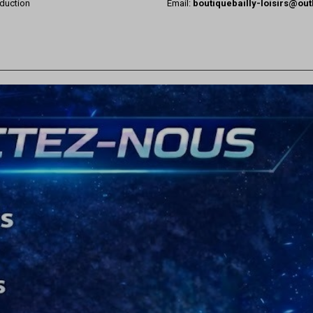
duction
Email:
boutiquebailly-loisirs@ou