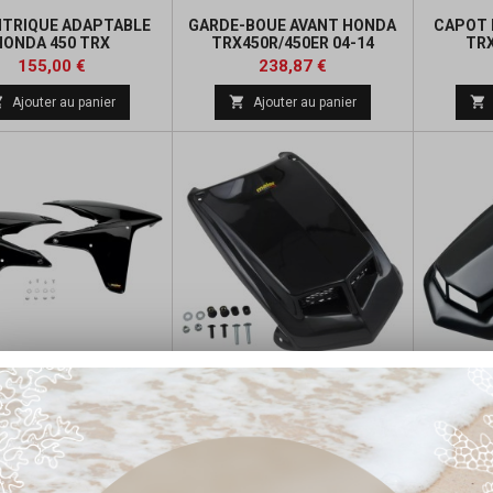
TRIQUE ADAPTABLE
GARDE-BOUE AVANT HONDA
CAPOT 
HONDA 450 TRX
TRX450R/450ER 04-14
TRX
Prix
Prix
Prix
155,00 €
238,87 €
de



Ajouter au panier
Ajouter au panier
base
TIQUE DE RECHANGE
CAPOT DOMINATOR HONDA
CAPOT 
OUR RADIATEUR
TRX450R/ER 04-14
HONDA 
Prix
Prix
Prix
Prix
201,17 €
129,61 €
de
de



Ajouter au panier
Ajouter au panier
base
base