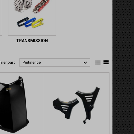
TRANSMISSION



Trier par :
Pertinence