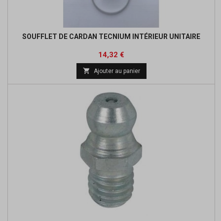
SOUFFLET DE CARDAN TECNIUM INTÉRIEUR UNITAIRE
Prix
Prix
14,32 €
de

Ajouter au panier
base