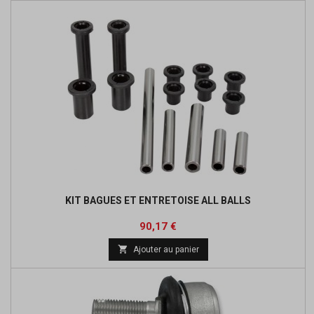
KIT BAGUES ET ENTRETOISE ALL BALLS
Prix
Prix
90,17 €
de

Ajouter au panier
base