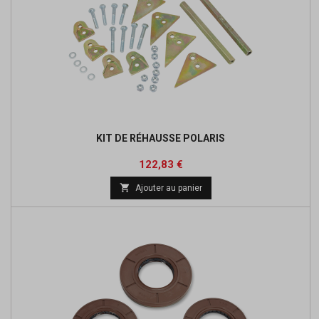
KIT DE RÉHAUSSE POLARIS
Prix
Prix
122,83 €
de

Ajouter au panier
base