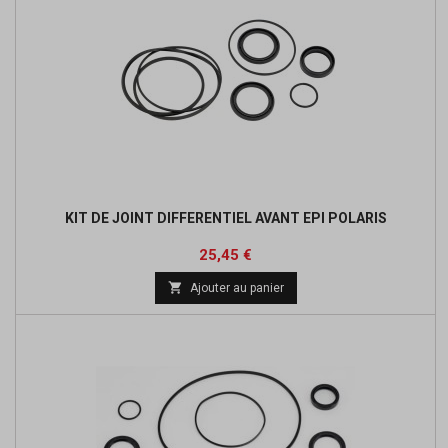
KIT DE JOINT DIFFERENTIEL AVANT EPI POLARIS
Prix
25,45 €

Ajouter au panier