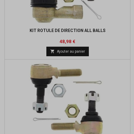
KIT ROTULE DE DIRECTION ALL BALLS
Prix
Prix
48,98 €
de

Ajouter au panier
base