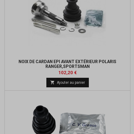
NOIX DE CARDAN EPI AVANT EXTÉRIEUR POLARIS
RANGER,SPORTSMAN
Prix
Prix
102,20 €
de

Ajouter au panier
base