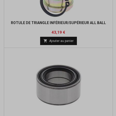
ROTULE DE TRIANGLE INFÉRIEUR/SUPÉRIEUR ALL BALL
Prix
Prix
43,19 €
de

Ajouter au panier
base