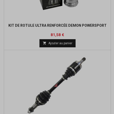
KIT DE ROTULE ULTRA RENFORCÉE DEMON POWERSPORT
Prix
Prix
81,58 €
de

Ajouter au panier
base