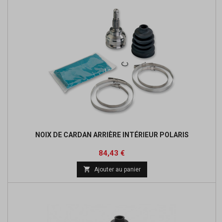
NOIX DE CARDAN ARRIÈRE INTÉRIEUR POLARIS
Prix
Prix
84,43 €
de

Ajouter au panier
base