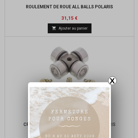
ROULEMENT DE ROUE ALL BALLS POLARIS
Prix
Prix
31,15 €
de

Ajouter au panier
base
X
CROISILLON DE CARDAN ALL BALLS POLARIS
Prix
Prix
28,72 €