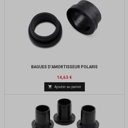
BAGUES D’AMORTISSEUR POLARIS
Prix
Prix
14,63 €
de

Ajouter au panier
base