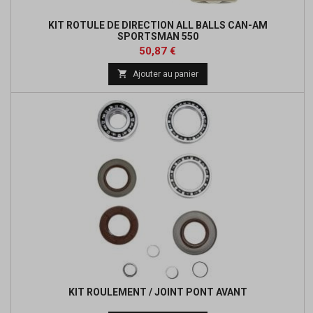
KIT ROTULE DE DIRECTION ALL BALLS CAN-AM
SPORTSMAN 550
Prix
Prix
50,87 €
de

Ajouter au panier
base
KIT ROULEMENT / JOINT PONT AVANT