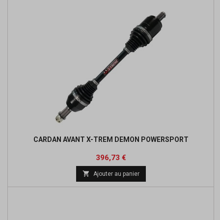
CARDAN AVANT X-TREM DEMON POWERSPORT
Prix
Prix
396,73 €
de

Ajouter au panier
base