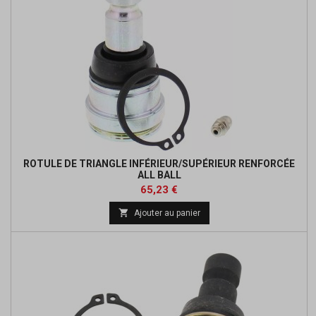
ROTULE DE TRIANGLE INFÉRIEUR/SUPÉRIEUR RENFORCÉE
ALL BALL
Prix
Prix
65,23 €
de

Ajouter au panier
base