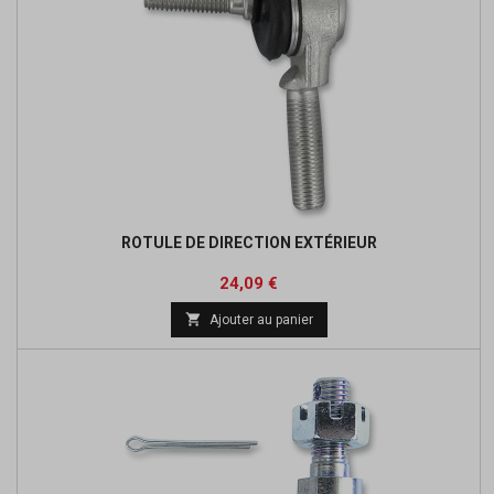
ROTULE DE DIRECTION EXTÉRIEUR
Prix
Prix
24,09 €
de

Ajouter au panier
base