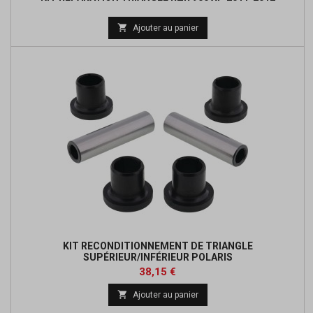
Prix

Ajouter au panier
de
base
KIT RECONDITIONNEMENT DE TRIANGLE
SUPÉRIEUR/INFÉRIEUR POLARIS
Prix
Prix
38,15 €
de

Ajouter au panier
base