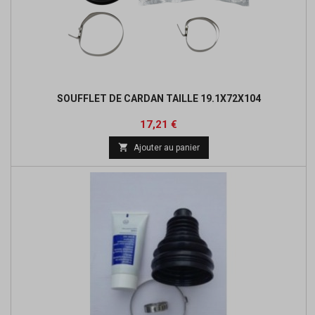
SOUFFLET DE CARDAN TAILLE 19.1X72X104
Prix
Prix
17,21 €
de

Ajouter au panier
base