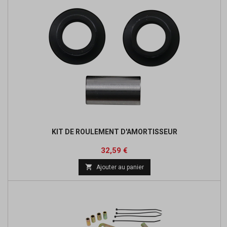
KIT DE ROULEMENT D'AMORTISSEUR
Prix
Prix
32,59 €
de

Ajouter au panier
base