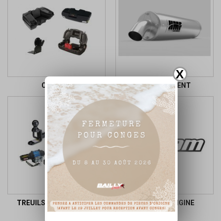
X
COFFRES
ECHAPPEMENT
TREUILS ET ATTELAGES
PIECES D ORIGINE