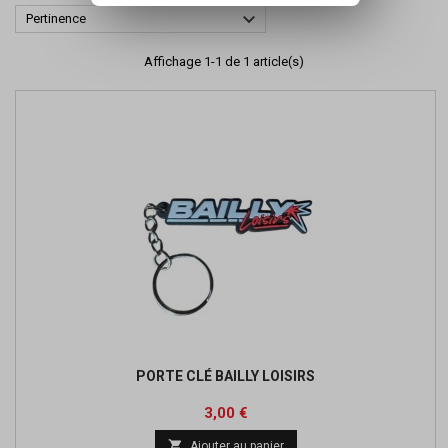

Pertinence
Affichage 1-1 de 1 article(s)
PORTE CLÉ BAILLY LOISIRS
Prix
3,00 €

Ajouter au panier