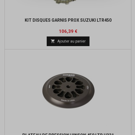
KIT DISQUES GARNIS PROX SUZUKI LTR450
Prix
Prix
106,39 €
de

Ajouter au panier
base