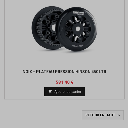
NOIX + PLATEAU PRESSION HINSON 450 LTR
Prix
Prix
581,40 €
de

Ajouter au panier
base

RETOUR EN HAUT