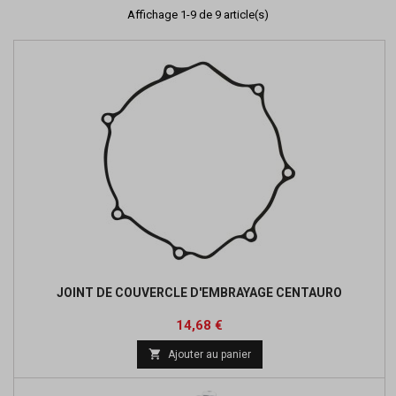
Affichage 1-9 de 9 article(s)
JOINT DE COUVERCLE D'EMBRAYAGE CENTAURO
Prix
Prix
14,68 €
de

Ajouter au panier
base