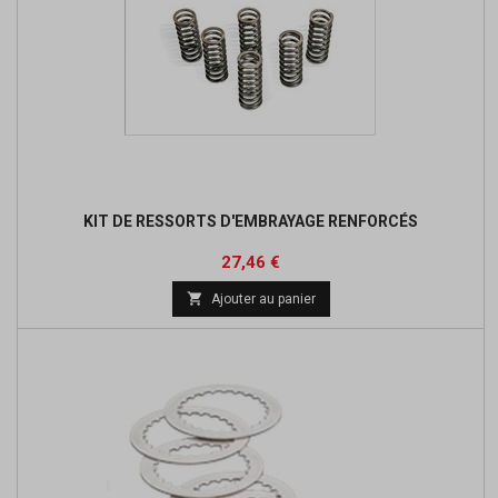
KIT DE RESSORTS D'EMBRAYAGE RENFORCÉS
Prix
Prix
27,46 €
de

Ajouter au panier
base