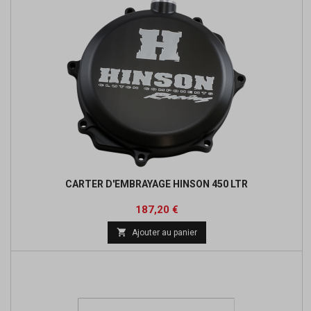
CARTER D'EMBRAYAGE HINSON 450 LTR
Prix
Prix
187,20 €
de

Ajouter au panier
base