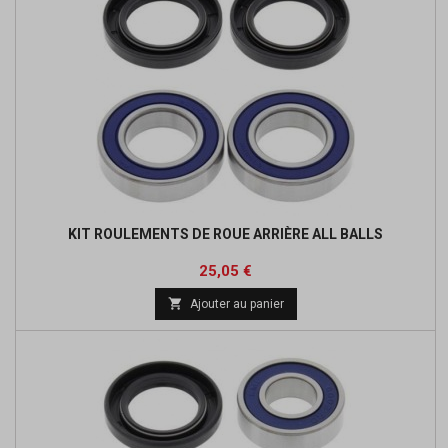
KIT ROULEMENTS DE ROUE ARRIÈRE ALL BALLS
Prix
Prix
25,05 €
de

Ajouter au panier
base