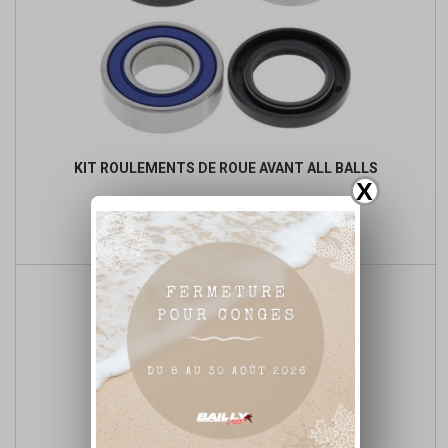
KIT ROULEMENTS DE ROUE AVANT ALL BALLS
X
Prix
Prix
15,51 €
de

Ajouter au panier
base