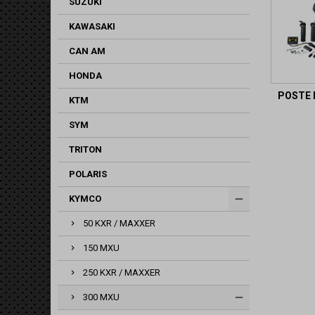
SUZUKI
KAWASAKI
CAN AM
HONDA
POSTE 
KTM
SYM
TRITON
POLARIS
KYMCO
50 KXR / MAXXER
150 MXU
250 KXR / MAXXER
300 MXU