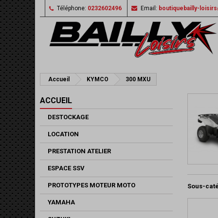
Téléphone:
0232602496
Email:
boutiquebailly-loisi
Accueil
KYMCO
300 MXU
ACCUEIL
DESTOCKAGE
LOCATION
PRESTATION ATELIER
ESPACE SSV
PROTOTYPES MOTEUR MOTO
Sous-cat
YAMAHA