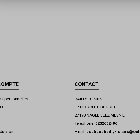
COMPTE
CONTACT
ns personnelles
BAILLY LOISIRS
es
17 BIS ROUTE DE BRETEUIL
27190 NAGEL SEEZ MESNIL
Téléphone:
0232602496
duction
Email:
boutiquebailly-loisirs@ou