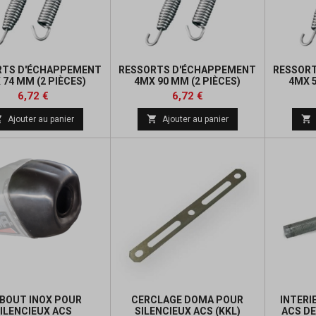
RTS D'ÉCHAPPEMENT
RESSORTS D'ÉCHAPPEMENT
RESSOR
 74 MM (2 PIÈCES)
4MX 90 MM (2 PIÈCES)
4MX 5
Prix
Prix
Prix
Prix
6,72 €
6,72 €
de
de



Ajouter au panier
Ajouter au panier
base
base
BOUT INOX POUR
CERCLAGE DOMA POUR
INTERI
ILENCIEUX ACS
SILENCIEUX ACS (KKL)
ACS D