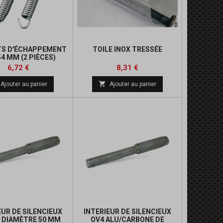
TS D'ÉCHAPPEMENT
TOILE INOX TRESSÉE
4 MM (2 PIÈCES)
Prix
Prix
Prix
Prix
6,72 €
8,31 €
de
de

Ajouter au panier
Ajouter au panier
base
base
EUR DE SILENCIEUX
INTERIEUR DE SILENCIEUX
E DIAMÈTRE 50 MM
OV4 ALU/CARBONE DE