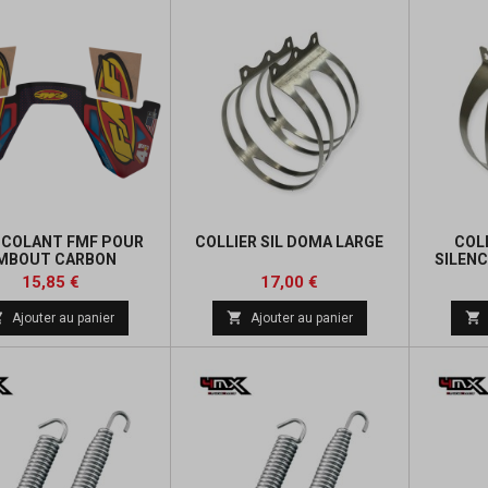
COLANT FMF POUR
COLLIER SIL DOMA LARGE
COL
MBOUT CARBON
SILENC
ÉTROITE 
Prix
Prix
Prix
Prix
15,85 €
17,00 €
de
de



Ajouter au panier
Ajouter au panier
base
base