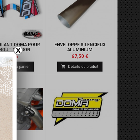
OLANT DOMA POUR
ENVELOPPE SILENCIEUX
X
BOUT CARBON
ALUMINIUM
Prix
Prix
Prix
Prix
4,25 €
67,50 €
de
de

Ajouter au panier
Détails du produit
base
base