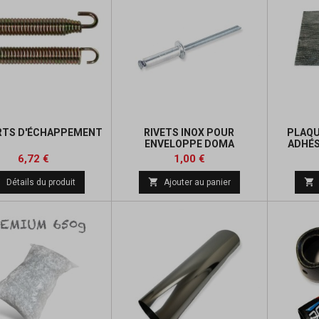
RTS D'ÉCHAPPEMENT
RIVETS INOX POUR
PLAQU
ENVELOPPE DOMA
ADHÉS
Prix
Prix
Prix
6,72 €
1,00 €
de



Détails du produit
Ajouter au panier
base