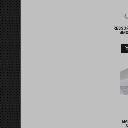
RESSO
4MX
EM
S