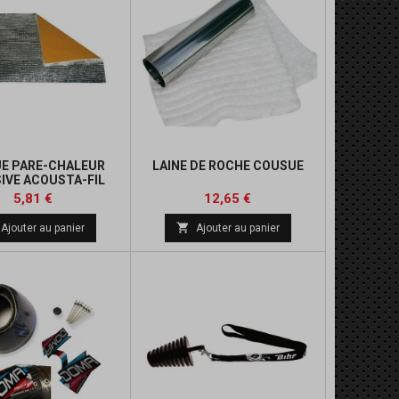
E PARE-CHALEUR
LAINE DE ROCHE COUSUE
IVE ACOUSTA-FIL
200X300MM
Prix
Prix
Prix
Prix
5,81 €
12,65 €
de
de

Ajouter au panier
Ajouter au panier
base
base