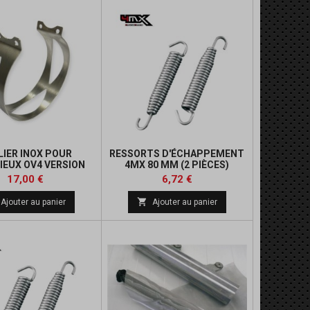
LIER INOX POUR
RESSORTS D'ÉCHAPPEMENT
IEUX OV4 VERSION
4MX 80 MM (2 PIÈCES)
(2 VIS DE FIXATION)
Prix
Prix
Prix
Prix
17,00 €
6,72 €
de
de

Ajouter au panier
Ajouter au panier
base
base