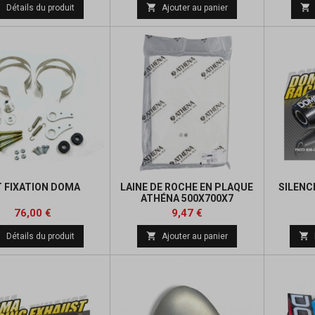
de



Détails du produit
Ajouter au panier
base
T FIXATION DOMA
LAINE DE ROCHE EN PLAQUE
SILENC
ATHÉNA 500X700X7
Prix
Prix
Prix
Prix
76,00 €
9,47 €
de
de



Détails du produit
Ajouter au panier
base
base