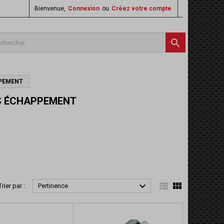
Bienvenue,
Connexion
ou
Créez votre compte

PPEMENT
ES ÉCHAPPEMENT



Trier par :
Pertinence