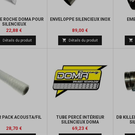
DE ROCHE DOMA POUR
ENVELOPPE SILENCIEUX INOX
EM
SILENCIEUX
Prix
Prix
Prix
22,88 €
89,00 €
de



Détails du produit
Détails du produit
base
 PACK ACOUSTA/FIL
TUBE PERCÉ INTÉRIEUR
DB KILLE
SILENCIEUX DOMA
SI
ALUM
Prix
Prix
Prix
28,70 €
69,23 €