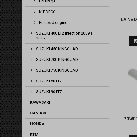
Eclairage
KIT DECO
LAINE 
Pieces d origine
SUZUKI 400 LTZ injection 2009 a
2016
SUZUKI 450 KINGQUAD
SUZUKI 700 KINGQUAD
SUZUKI 750 KINGQUAD
SUZUKI 50 LTZ
SUZUKI 90 LTZ
KAWASAKI
CAN AM
POWER
HONDA
KTM