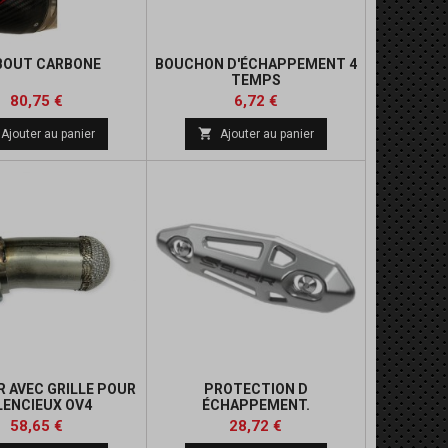
BOUT CARBONE
BOUCHON D'ÉCHAPPEMENT 4
TEMPS
Prix
Prix
Prix
Prix
80,75 €
6,72 €
de
de

Ajouter au panier
Ajouter au panier
base
base
R AVEC GRILLE POUR
PROTECTION D
LENCIEUX OV4
ÉCHAPPEMENT.
INIUM/CARBONE
Prix
Prix
Prix
Prix
58,65 €
28,72 €