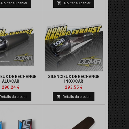
de
de

Ajouter au panier
Ajouter au panier
base
base
IEUX DE RECHANGE
SILENCIEUX DE RECHANGE
ALU/CAR
INOX/CAR
Prix
Prix
Prix
Prix
290,24 €
293,55 €
de
de

Détails du produit
Détails du produit
base
base