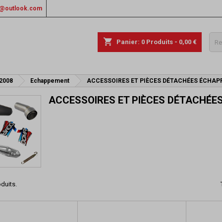
rs@outlook.com
shopping_cart
Panier:
0
Produits - 0,00 €
 2008
Echappement
ACCESSOIRES ET PIÈCES DÉTACHÉES ÉCHA
ACCESSOIRES ET PIÈCES DÉTACHÉ
oduits.