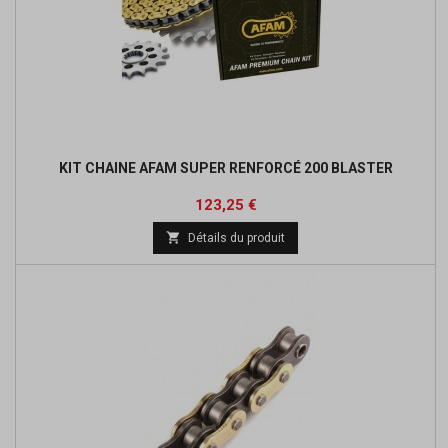
KIT CHAINE AFAM SUPER RENFORCÉ 200 BLASTER
Prix
Prix
123,25 €
de

Détails du produit
base