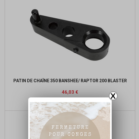
PATIN DE CHAÎNE 350 BANSHEE/ RAPTOR 200 BLASTER
Prix
Prix
46,03 €
X
de

Ajouter au panier
base