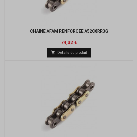
CHAINE AFAM RENFORCEE A520XRR3G
Prix
Prix
74,32 €
de

Détails du produit
base