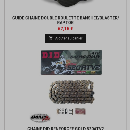
GUIDE CHAINE DOUBLE ROULETTE BANSHEE/BLASTER/
RAPTOR
Prix
Prix
67,15 €
de

Ajouter au panier
base
CHAINE DID RENFORCEE GOLD 520ATV2