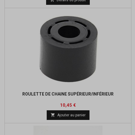
base
ROULETTE DE CHAINE SUPÉRIEUR/INFÉRIEUR
Prix
Prix
10,45 €
de

Ajouter au panier
base