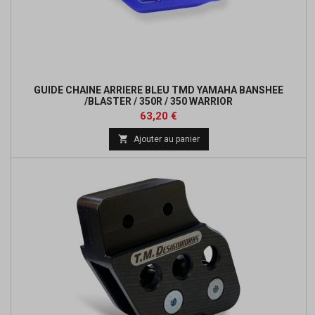
GUIDE CHAINE ARRIERE BLEU TMD YAMAHA BANSHEE
/BLASTER / 350R / 350 WARRIOR
Prix
Prix
63,20 €
de

Ajouter au panier
base