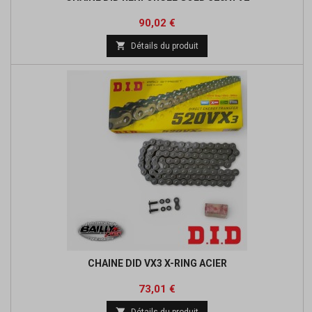
Prix
Prix
90,02 €
de

Détails du produit
base
CHAINE DID VX3 X-RING ACIER
Prix
Prix
73,01 €
de

Détails du produit