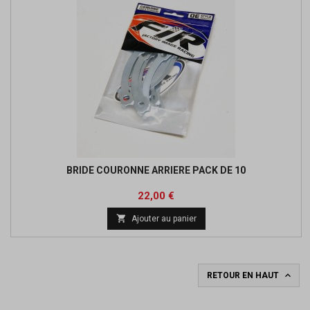
BRIDE COURONNE ARRIERE PACK DE 10
Prix
22,00 €

Ajouter au panier

RETOUR EN HAUT