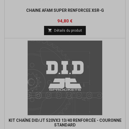
CHAINE AFAM SUPER RENFORCEE XSR-G
Prix
Prix
94,80 €
de

Détails du produit
base
KIT CHAÎNE DID/JT 520VX3 13/40 RENFORCÉE - COURONNE
STANDARD