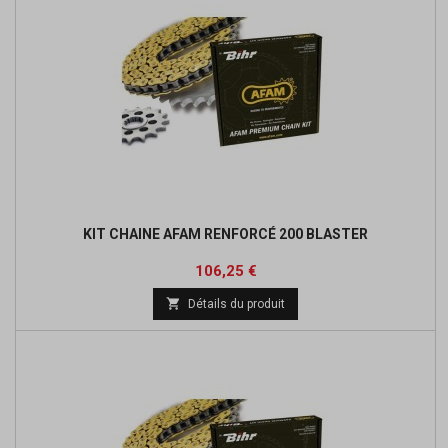
KIT CHAINE AFAM RENFORCÉ 200 BLASTER
Prix
Prix
106,25 €
de

Détails du produit
base