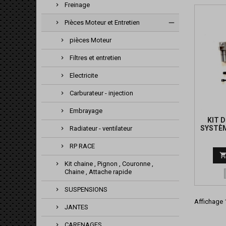
Freinage
Pièces Moteur et Entretien
pièces Moteur
Filtres et entretien
Electricite
Carburateur - injection
Embrayage
KIT 
SYSTÈM
Radiateur - ventilateur
RP RACE
Kit chaine , Pignon , Couronne ,
Chaine , Attache rapide
SUSPENSIONS
Affichage 1
JANTES
CARENAGES