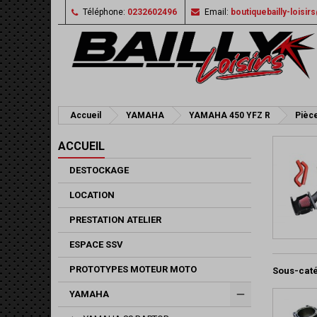
Téléphone:
0232602496
Email:
boutiquebailly-loisi
Accueil
YAMAHA
YAMAHA 450 YFZ R
Pièce
ACCUEIL
DESTOCKAGE
LOCATION
PRESTATION ATELIER
ESPACE SSV
PROTOTYPES MOTEUR MOTO
Sous-cat
YAMAHA