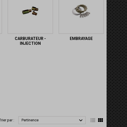
CARBURATEUR -
EMBRAYAGE
INJECTION



Trier par :
Pertinence