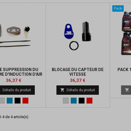
Pack
DE SUPPRESSION DU
BLOCAGE DU CAPTEUR DE
PACK 
E D'INDUCTION D'AIR
VITESSE
(AIS)
Prix
Prix
36,37 €
36,37 €



Détails du produit
Détails du produit
Metal
Bleu
Noir
Rouge
Metal
Bleu
Noir
Rouge
-4 de 4 article(s)