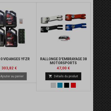
10 VIDANGES YFZR
RALLONGE D'EMBRAYAGE 38
MOTORSPORTS
Prix
Prix
Prix
303,82 €
47,00 €
de

Ajouter au panier
Détails du produit
base
Metal
Bleu
Noir
Rouge