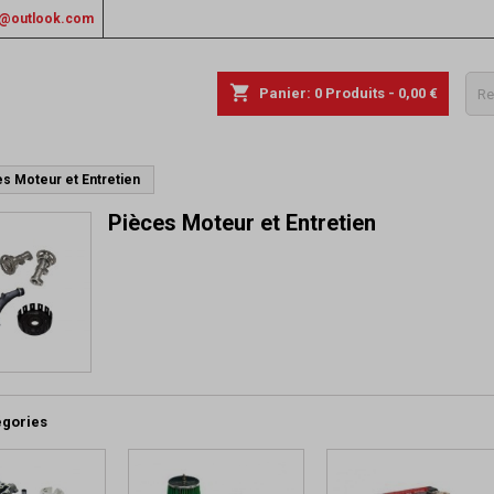
rs@outlook.com
shopping_cart
Panier:
0
Produits - 0,00 €
s Moteur et Entretien
Pièces Moteur et Entretien
égories