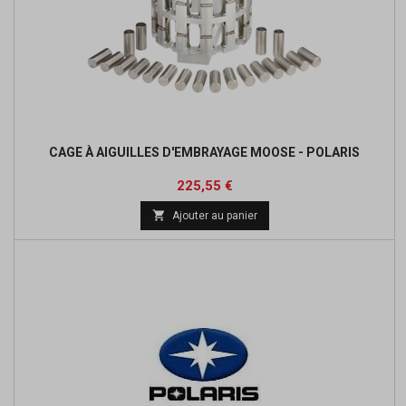
CAGE À AIGUILLES D'EMBRAYAGE MOOSE - POLARIS
Prix
Prix
225,55 €
de

Ajouter au panier
base