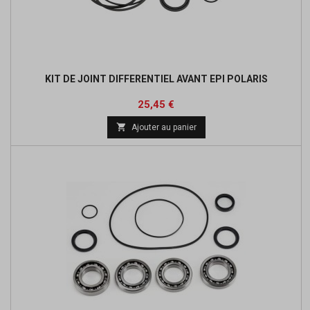
KIT DE JOINT DIFFERENTIEL AVANT EPI POLARIS
Prix
25,45 €

Ajouter au panier