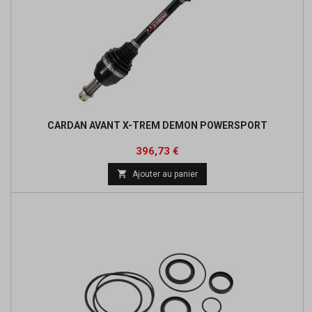
CARDAN AVANT X-TREM DEMON POWERSPORT
Prix
Prix
396,73 €
de

Ajouter au panier
base