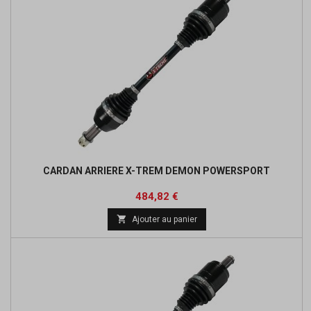
CARDAN ARRIERE X-TREM DEMON POWERSPORT
Prix
Prix
484,82 €
de

Ajouter au panier
base