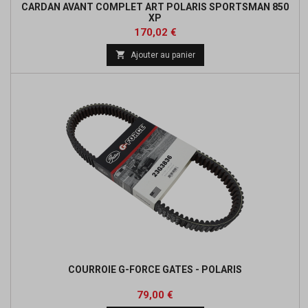
CARDAN AVANT COMPLET ART POLARIS SPORTSMAN 850
XP
Prix
Prix
170,02 €
de

Ajouter au panier
base
COURROIE G-FORCE GATES - POLARIS
Prix
Prix
79,00 €