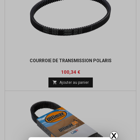
COURROIE DE TRANSMISSION POLARIS
Prix
Prix
100,34 €
de

Ajouter au panier
base
X