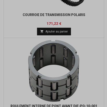
COURROIE DE TRANSMISSION POLARIS
Prix
Prix
171,22 €
de

Ajouter au panier
base
ROULEMENT INTERNE DE PONT AVANT DIF-PO-10-001