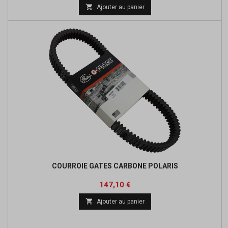
de

Ajouter au panier
base
COURROIE GATES CARBONE POLARIS
Prix
Prix
147,10 €
de

Ajouter au panier
base