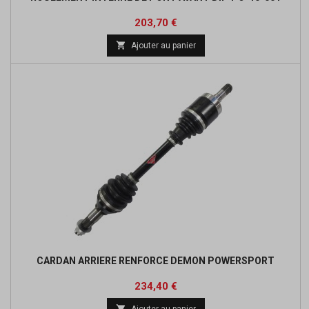
Prix
203,70 €

Ajouter au panier
CARDAN ARRIERE RENFORCE DEMON POWERSPORT
Prix
Prix
234,40 €
de

Ajouter au panier