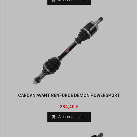
base
CARDAN AVANT RENFORCE DEMON POWERSPORT
Prix
Prix
234,40 €
de

Ajouter au panier
base