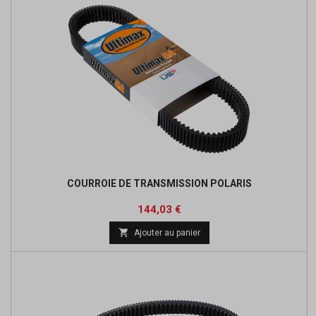
COURROIE DE TRANSMISSION POLARIS
Prix
Prix
144,03 €
de

Ajouter au panier
base