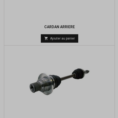
CARDAN ARRIERE
Prix

Ajouter au panier
de
base