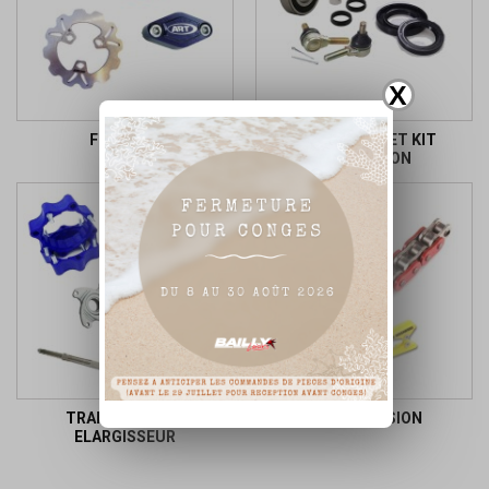
X
FREINAGE
ROULEMENT ET KIT
REPARATION
TRAIN LARGE ET
TRANSMISSION
ELARGISSEUR