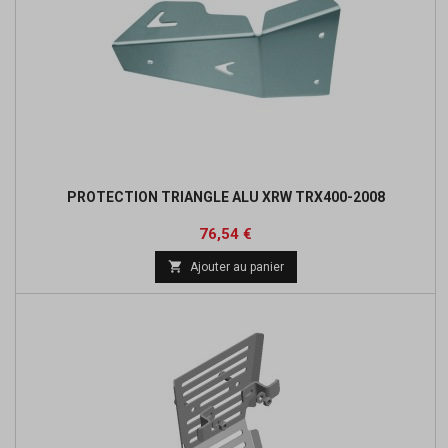
PROTECTION TRIANGLE ALU XRW TRX400-2008
Prix
Prix
76,54 €
de

Ajouter au panier
base