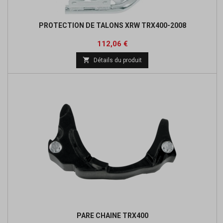
PROTECTION DE TALONS XRW TRX400-2008
Prix
Prix
112,06 €
de

Détails du produit
base
PARE CHAINE TRX400