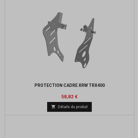
PROTECTION CADRE XRW TRX400
Prix
Prix
58,82 €
de

Détails du produit
base