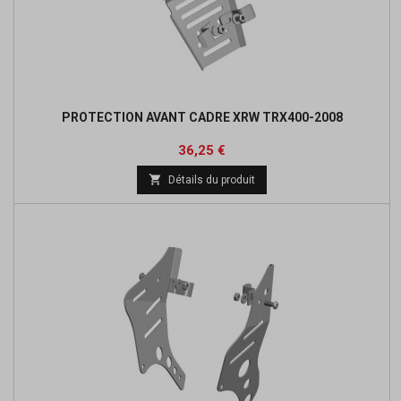
PROTECTION AVANT CADRE XRW TRX400-2008
Prix
Prix
36,25 €
de

Détails du produit
base