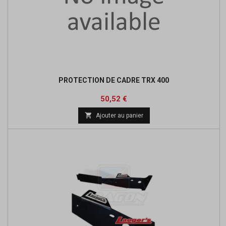
PROTECTION DE CADRE TRX 400
Prix
Prix
50,52 €
de

Ajouter au panier
base