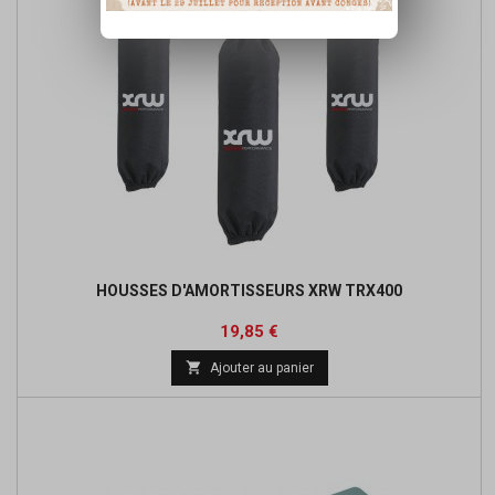
HOUSSES D'AMORTISSEURS XRW TRX400
Prix
Prix
19,85 €
de

Ajouter au panier
base