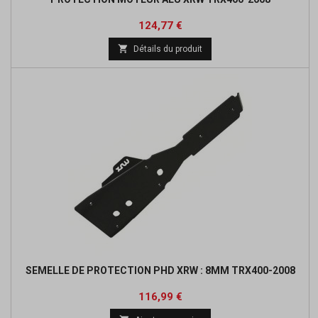
Prix
Prix
124,77 €
de

Détails du produit
base
SEMELLE DE PROTECTION PHD XRW : 8MM TRX400-2008
Prix
Prix
116,99 €
de