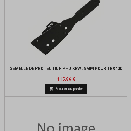
SEMELLE DE PROTECTION PHD XRW : 8MM POUR TRX400
Prix
Prix
115,86 €
de

Ajouter au panier
base