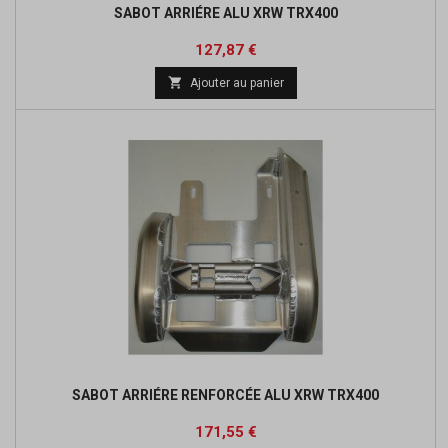
SABOT ARRIÉRE ALU XRW TRX400
Prix
Prix
127,87 €
de

Ajouter au panier
base
SABOT ARRIÉRE RENFORCÉE ALU XRW TRX400
Prix
Prix
171,55 €