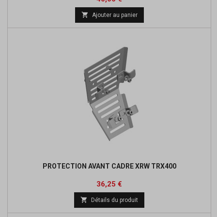

Ajouter au panier
PROTECTION AVANT CADRE XRW TRX400
Prix
Prix
36,25 €
de

Détails du produit
base