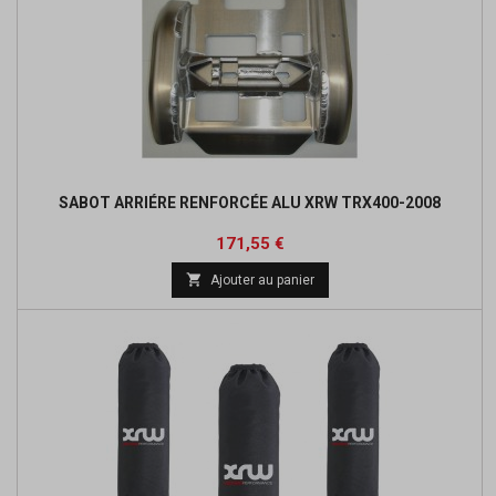
SABOT ARRIÉRE RENFORCÉE ALU XRW TRX400-2008
Prix
Prix
171,55 €
de

Ajouter au panier
base