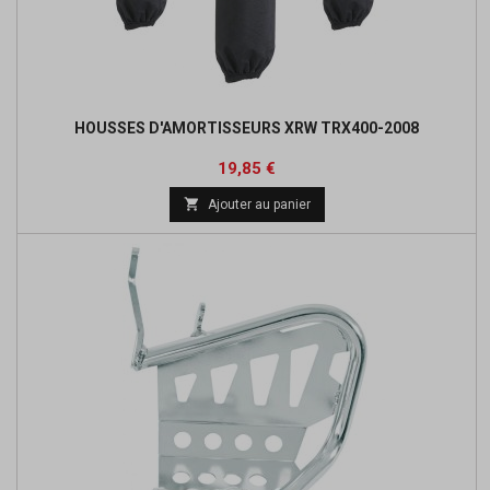
HOUSSES D'AMORTISSEURS XRW TRX400-2008
Prix
Prix
19,85 €
de

Ajouter au panier
base