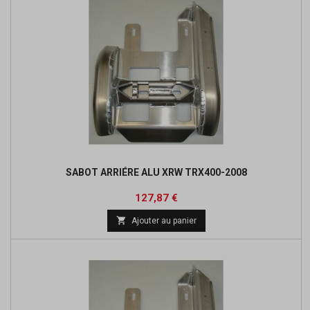
SABOT ARRIÉRE ALU XRW TRX400-2008
Prix
Prix
127,87 €
de

Ajouter au panier
base