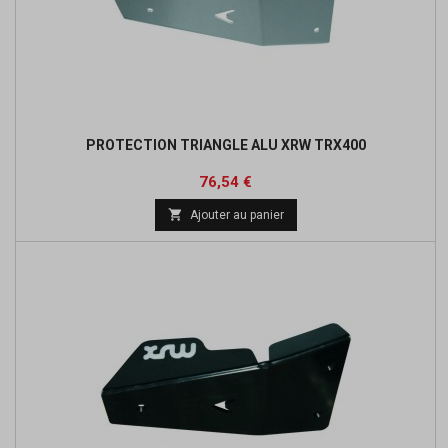
PROTECTION TRIANGLE ALU XRW TRX400
Prix
Prix
76,54 €
de

Ajouter au panier
base