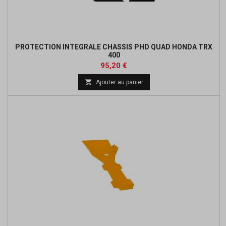
PROTECTION INTEGRALE CHASSIS PHD QUAD HONDA TRX
400
Prix
Prix
95,20 €
de

Ajouter au panier
base