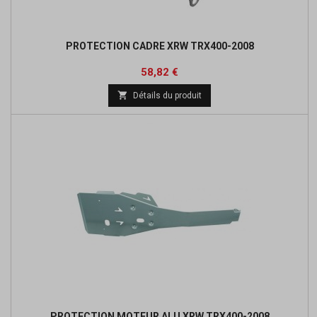
PROTECTION CADRE XRW TRX400-2008
Prix
Prix
58,82 €
de

Détails du produit
base
PROTECTION MOTEUR ALU XRW TRX400-2008