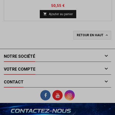
Prix
Prix
50,55 €
de

Ajouter au panier
base

RETOUR EN HAUT

NOTRE SOCIÉTÉ

VOTRE COMPTE

CONTACT