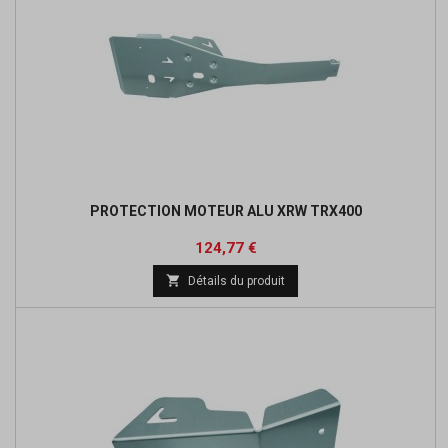
PROTECTION MOTEUR ALU XRW TRX400
Prix
Prix
124,77 €
de

Détails du produit
base