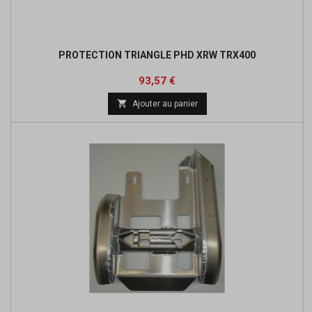
PROTECTION TRIANGLE PHD XRW TRX400
Prix
Prix
93,57 €
de

Ajouter au panier
base