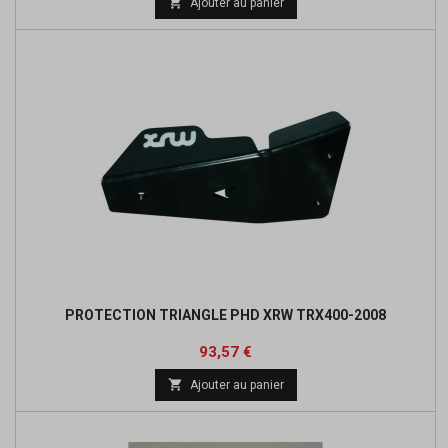

Ajouter au panier
base
PROTECTION TRIANGLE PHD XRW TRX400-2008
Prix
Prix
93,57 €
de

Ajouter au panier
base