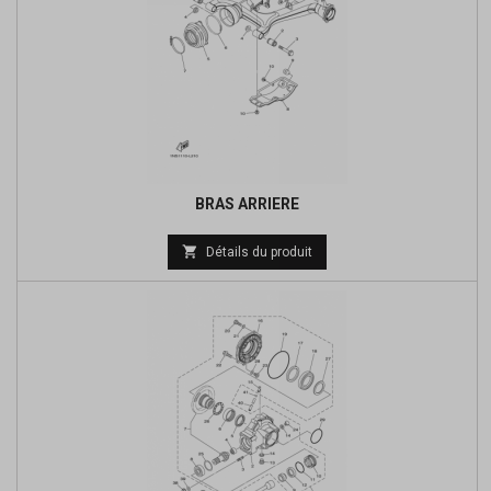
BRAS ARRIERE
Prix

Détails du produit
de
base