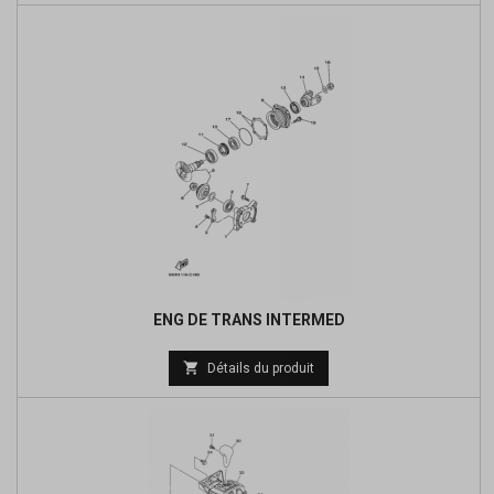
base
ENG DE TRANS INTERMED
Prix

Détails du produit
de
base