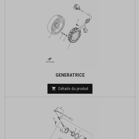
GENERATRICE
Prix

Détails du produit
de
base