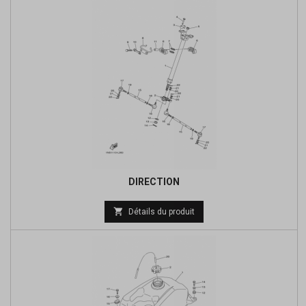
DIRECTION
Prix

Détails du produit
de
base