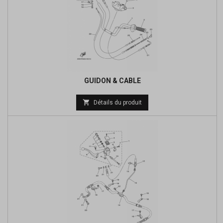
GUIDON & CABLE
Prix

Détails du produit
de
base