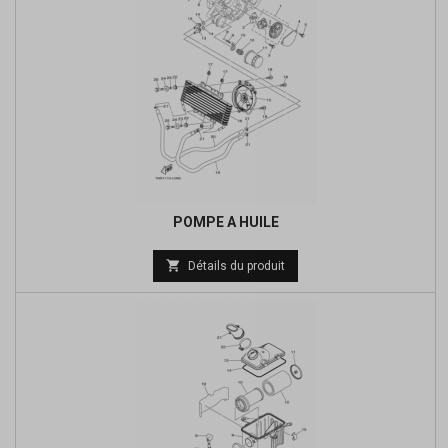
POMPE A HUILE
Prix

Détails du produit
de
base