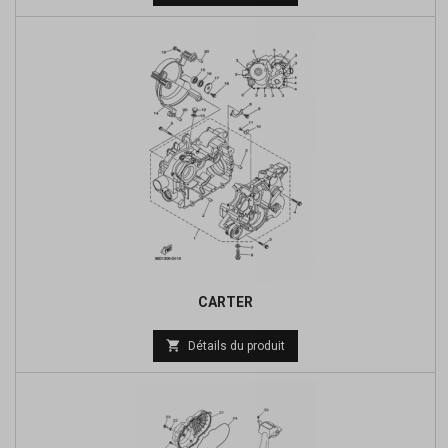
de
base
CARTER
Prix

Détails du produit
de
base