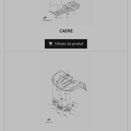
CADRE
Prix

Détails du produit
de
base