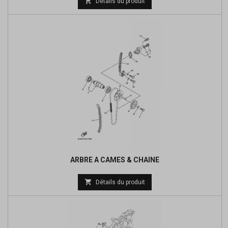

Détails du produit
de
base
ARBRE A CAMES & CHAINE
Prix

Détails du produit
de
base