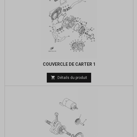
COUVERCLE DE CARTER 1
Prix

Détails du produit
de
base