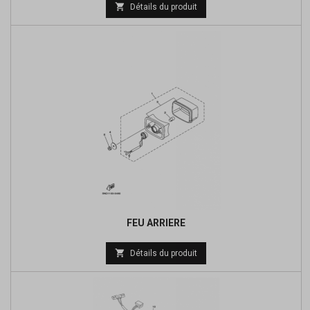
Prix

Détails du produit
de
base
FEU ARRIERE
Prix

Détails du produit
de
base