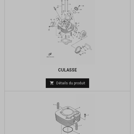
CULASSE
Prix

Détails du produit
de
base