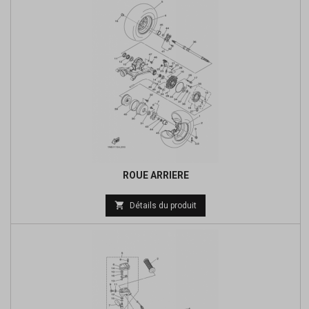
ROUE ARRIERE
Prix

Détails du produit
de
base