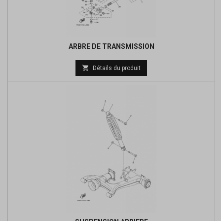
ARBRE DE TRANSMISSION
Prix

Détails du produit
de
base