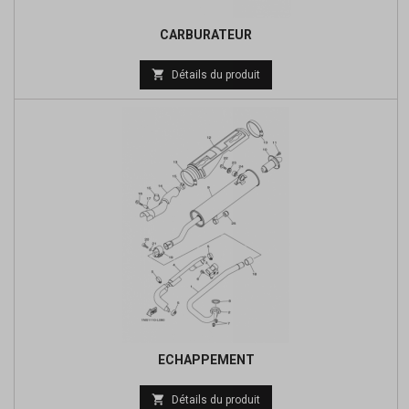
CARBURATEUR
Prix

Détails du produit
de
base
ECHAPPEMENT
Prix

Détails du produit