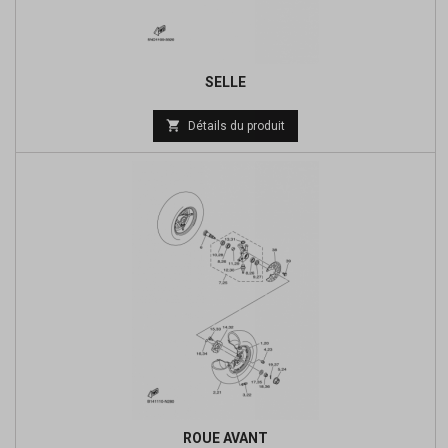
SELLE
Prix

Détails du produit
de
base
ROUE AVANT