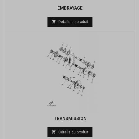
EMBRAYAGE
Prix

Détails du produit
de
base
TRANSMISSION
Prix

Détails du produit
de