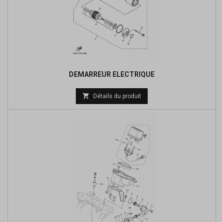
DEMARREUR ELECTRIQUE
Prix

Détails du produit
de
base