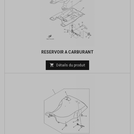
RESERVOIR A CARBURANT
Prix

Détails du produit
de
base