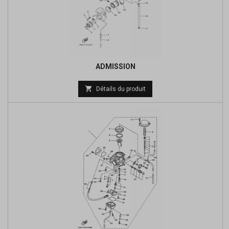
ADMISSION
Prix

Détails du produit
de
base